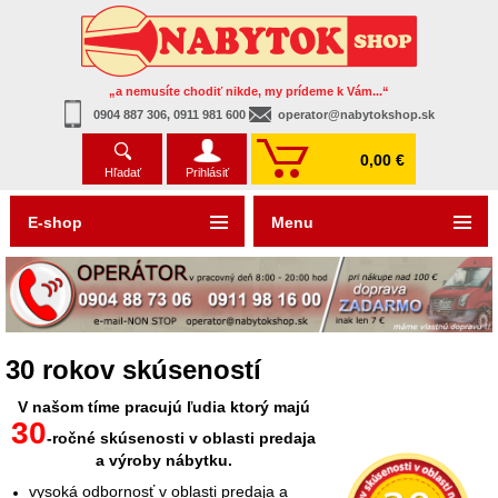
„a nemusíte chodiť nikde, my prídeme k Vám...“
0904 887 306, 0911 981 600
operator@nabytokshop.sk
0,00 €
Hľadať
Prihlásiť
E-shop
Menu
30 rokov skúseností
V našom tíme pracujú ľudia ktorý majú
30
-ročné skúsenosti v oblasti predaja
a výroby nábytku.
vysoká odbornosť v oblasti predaja a