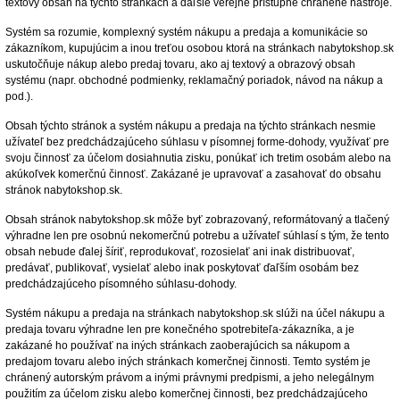
textový obsah na týchto stránkach a ďaľšie verejne prístupné chránené nástroje.
Systém sa rozumie, komplexný systém nákupu a predaja a komunikácie so
zákazníkom, kupujúcim a inou treťou osobou ktorá na stránkach nabytokshop.sk
uskutočňuje nákup alebo predaj tovaru, ako aj textový a obrazový obsah
systému (napr. obchodné podmienky, reklamačný poriadok, návod na nákup a
pod.).
Obsah týchto stránok a systém nákupu a predaja na týchto stránkach nesmie
užívateľ bez predchádzajúceho súhlasu v písomnej forme-dohody, využívať pre
svoju činnosť za účelom dosiahnutia zisku, ponúkať ich tretim osobám alebo na
akúkoľvek komerčnú činnosť. Zakázané je upravovať a zasahovať do obsahu
stránok nabytokshop.sk.
Obsah stránok nabytokshop.sk môže byť zobrazovaný, reformátovaný a tlačený
výhradne len pre osobnú nekomerčnú potrebu a užívateľ súhlasí s tým, že tento
obsah nebude ďalej šíriť, reprodukovať, rozosielať ani inak distribuovať,
predávať, publikovať, vysielať alebo inak poskytovať ďaľším osobám bez
predchádzajúceho písomného súhlasu-dohody.
Systém nákupu a predaja na stránkach nabytokshop.sk slúži na účel nákupu a
predaja tovaru výhradne len pre konečného spotrebiteľa-zákazníka, a je
zakázané ho používať na iných stránkach zaoberajúcich sa nákupom a
predajom tovaru alebo iných stránkach komerčnej činnosti. Temto systém je
chránený autorským právom a inými právnymi predpismi, a jeho nelegálnym
použitím za účelom zisku alebo komerčnej činnosti, bez predchádzajúceho