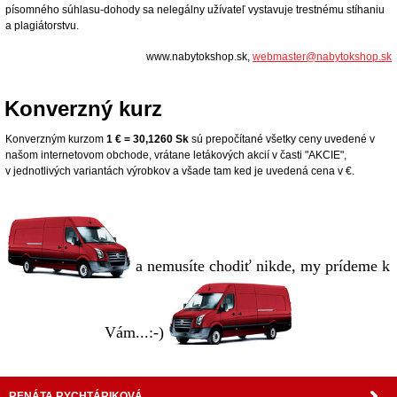
písomného súhlasu-dohody sa nelegálny užívateľ vystavuje trestnému stíhaniu
a plagiátorstvu.
www.nabytokshop.sk,
webmaster@nabytokshop.sk
Konverzný kurz
Konverzným kurzom
1 € = 30,1260 Sk
sú prepočítané všetky ceny uvedené v
našom internetovom obchode, vrátane letákových akcií v časti "AKCIE",
v jednotlivých variantách výrobkov a všade tam ked je uvedená cena v €.
a nemusíte chodiť nikde, my prídeme k
Vám...:-)
RENÁTA RYCHTÁRIKOVÁ