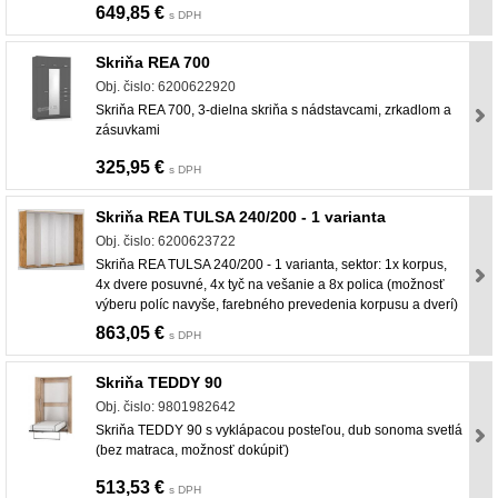
649,85 €
s DPH
Skriňa REA 700
Obj. čislo: 6200622920
Skriňa REA 700, 3-dielna skriňa s nádstavcami, zrkadlom a
zásuvkami
325,95 €
s DPH
Skriňa REA TULSA 240/200 - 1 varianta
Obj. čislo: 6200623722
Skriňa REA TULSA 240/200 - 1 varianta, sektor: 1x korpus,
4x dvere posuvné, 4x tyč na vešanie a 8x polica (možnosť
výberu políc navyše, farebného prevedenia korpusu a dverí)
863,05 €
s DPH
Skriňa TEDDY 90
Obj. čislo: 9801982642
Skriňa TEDDY 90 s vyklápacou posteľou, dub sonoma svetlá
(bez matraca, možnosť dokúpiť)
513,53 €
s DPH