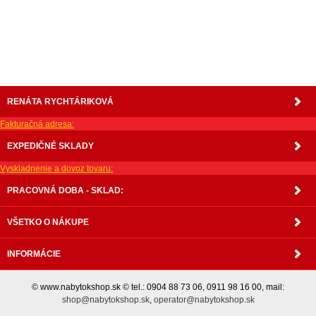
lavica, študentský nábytok, písací stolík, rozkladacie kreslo, rozkladacia pohovka,
chodbový nábytok, predsienový nábytok, komody , komoda, akcie, akciový nábytok,
obývacia stena, obývacie steny, rošty, vankúše, prikrývky, komplet, komplety, intrenetový
obchod, internetový dom nábytku, internetové centrum nábytku, nábytok pre náročných,
nábytok shop, shop nábytok, shop nabytok
RENÁTA RYCHTÁRIKOVÁ
Fakturačná adresa:
EXPEDIČNÉ SKLADY
Vyskladnenie a dovoz tovaru:
PRACOVNÁ DOBA - SKLAD:
VŠETKO O NÁKUPE
INFORMÁCIE
© www.nabytokshop.sk © tel.: 0904 88 73 06, 0911 98 16 00, mail:
shop@nabytokshop.sk
,
operator@nabytokshop.sk