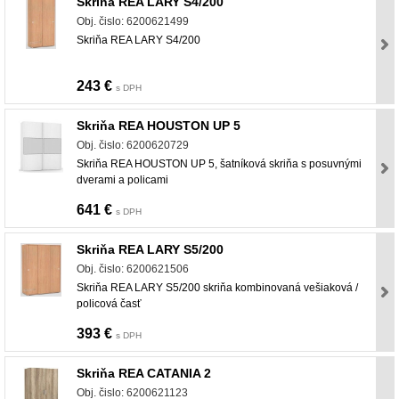
Skriňa REA LARY S4/200
Obj. čislo: 6200621499
Skriňa REA LARY S4/200
243 €
s DPH
Skriňa REA HOUSTON UP 5
Obj. čislo: 6200620729
Skriňa REA HOUSTON UP 5, šatníková skriňa s posuvnými
dverami a policami
641 €
s DPH
Skriňa REA LARY S5/200
Obj. čislo: 6200621506
Skriňa REA LARY S5/200 skriňa kombinovaná vešiaková /
policová časť
393 €
s DPH
Skriňa REA CATANIA 2
Obj. čislo: 6200621123