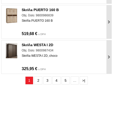
Skriňa PUERTO 160 B
Obj. čislo: 9800986839
Skriňa PUERTO 160 B
519,68 €
s DPH
Skriňa WESTA I 2D
Obj. čislo: 9800987434
Skriňa WESTA I 2D, choco
325,95 €
s DPH
1
2
3
4
5
…
>|
nabytok, nábytok, predaj nabytku, predaj nábytku, internetový nábytok, dom nábytku,
dom nabytku, kuchynká linka, linka, kuchyna, obývacia izba, pohovka, pohovky, posteľ,
postel, váľanda, valanda, valenda, skrinka, skriňa, skrina, sedacia súprava, sedcie
súpravy, matrac, matrace, vakuove matrace, molitan, stolička, stolicka, stoly, stôl,
jedálensky komplet, spálňa, spalna, sektorovy nabytok, konferenčný stolík, stolík, rohová