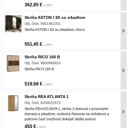
362,85 €
s DPH
Skriňa ASTON I 3D so zrkadlom
Obj. čislo: 9801982301
Skriňa ASTON I 3D so zrkadlom, choco
551,45 €
s DPH
Skriňa RICO 160 B
Obj. čislo: 9800986833
Skriňa RICO 160 B
519,68 €
s DPH
Skriňa REA ATLANTA 1
Obj. čislo: 6200622973
Skriňa REA ATLANTA 1, skriňa 2-dverová s posuvnými
dverami a zrkadlom, vnútorné členenie na vešiakovú a
policovú časť (možnosť dokúpiť ďalšie police)
455 €
s DPH