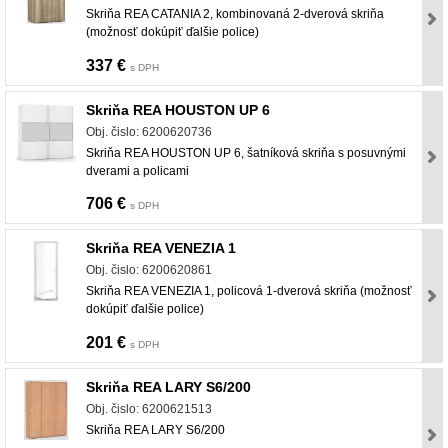
Skriňa REA CATANIA 2, kombinovaná 2-dverová skriňa
(možnosť dokúpiť ďalšie police)
337 €
s DPH
Skriňa REA HOUSTON UP 6
Obj. čislo: 6200620736
Skriňa REA HOUSTON UP 6, šatníková skriňa s posuvnými
dverami a policami
706 €
s DPH
Skriňa REA VENEZIA 1
Obj. čislo: 6200620861
Skriňa REA VENEZIA 1, policová 1-dverová skriňa (možnosť
dokúpiť ďalšie police)
201 €
s DPH
Skriňa REA LARY S6/200
Obj. čislo: 6200621513
Skriňa REA LARY S6/200