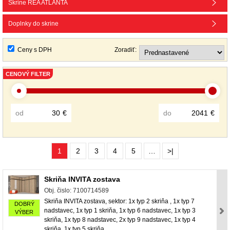
Skrine REA ATLANTA
Doplnky do skrine
Ceny s DPH
Zoradiť:
CENOVÝ FILTER
od
€
do
€
1
2
3
4
5
…
>|
Skriňa INVITA zostava
Obj. čislo: 7100714589
Skriňa INVITA zostava, sektor: 1x typ 2 skriňa , 1x typ 7
DOBRÝ
nadstavec, 1x typ 1 skriňa, 1x typ 6 nadstavec, 1x typ 3
VÝBER
skriňa, 1x typ 8 nadstavec, 2x typ 9 nadstavec, 1x typ 4
skriňa, 1x typ 5 skriňa