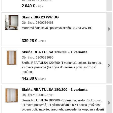
2 040 €
s DPH
Skriňa BIG 23 WW BG
Obj. čislo: 9800986468
Moderná šatníková / policová skriňa BIG 23 WW BG
339,28 €
s DPH
Skriňa REA TULSA 120/200 - 1 varianta
Obj. čislo: 6200623690
Skriňa REA TULSA 120/200 (1 varianta), sektor: 1x korpus,
2x dvere posuvné (bez tyče do skrine a políc, možnosť
dokúpiť)
442,80 €
s DPH
Skriňa REA TULSA 180/200 - 1 varianta
Obj. čislo: 6200623706
Skriňa REA TULSA 180/200 - 1 varianta, sektor: 1x korpus,
3x dvere posuvné, 3x tyč na vešanie a 6x polica (možnosť
výberu políc navyše, farebného prevedenia korpusu a dverí)