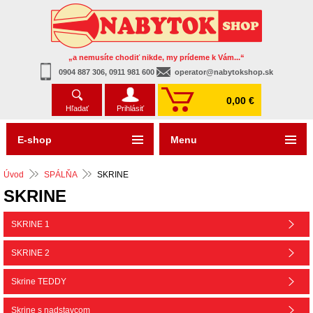
„a nemusíte chodiť nikde, my prídeme k Vám...“
0904 887 306, 0911 981 600
operator@nabytokshop.sk
0,00 €
Hľadať
Prihlásiť
E-shop
Menu
Úvod
SPÁLŇA
SKRINE
SKRINE
SKRINE 1
SKRINE 2
Skrine TEDDY
Skrine s nadstavcom