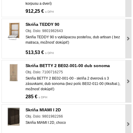
korpusu a dverí)
912,25 €
s DPH
Skriňa TEDDY 90
Obj. čislo: 9801982643
Skriňa TEDDY 90 s vyklápacou posteľou, dub artisan ( bez
matraca, možnosť dokúpiť)
513,53 €
s DPH
Skriňa BETTY 2 BE02-001-00 dub sonoma
Obj. čislo: 7100716275
Skriňa BETTY 2 BE02-001-00 - skriňa 2 dverová s 3
zásuvkami, dub sonoma (bez políc BE02-011-00 (4ks/bal.),
možnosť dokúpiť)
285 €
s DPH
Skriňa MIAMI I 2D
Obj. čislo: 9801982266
Skriňa MIAMI I 2D, choco