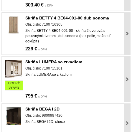
303,40 €
s DPH
Skriňa BETTY 4 BE04-001-00 dub sonoma
Obj. čislo: 7100716305
Skriňa BETTY 4 BE04-001-00 - skriňa 2 dverová s
posuvnými dverami, dub sonoma (bez políc, možnosť
dokúpiť)
229 €
s DPH
Skriňa LUMERA so zrkadlom
Obj. čislo: 7100715101
Skriňa LUMERA so zrkadlom
DOBRÝ
VÝBER
795 €
s DPH
Skriňa BEGA I 2D
Obj. čislo: 9800987420
Skriňa BEGA I 2D, choco