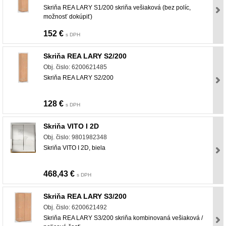
Skriňa REA LARY S1/200 skriňa vešiaková (bez políc,
možnosť dokúpiť)
152 €
s DPH
Skriňa REA LARY S2/200
Obj. čislo: 6200621485
Skriňa REA LARY S2/200
128 €
s DPH
Skriňa VITO I 2D
Obj. čislo: 9801982348
Skriňa VITO I 2D, biela
468,43 €
s DPH
Skriňa REA LARY S3/200
Obj. čislo: 6200621492
Skriňa REA LARY S3/200 skriňa kombinovaná vešiaková /