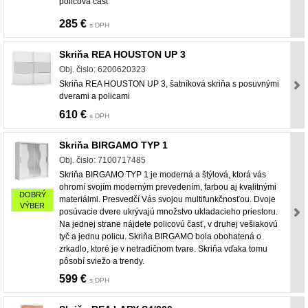
policová časť
285 €
s DPH
Skriňa REA HOUSTON UP 3
Obj. čislo: 6200620323
Skriňa REA HOUSTON UP 3, šatníková skriňa s posuvnými
dverami a policami
610 €
s DPH
Skriňa BIRGAMO TYP 1
Obj. čislo: 7100717485
Skriňa BIRGAMO TYP 1 je moderná a štýlová, ktorá vás
ohromí svojím moderným prevedením, farbou aj kvalitnými
DOBRÝ
materiálmi. Presvedčí Vás svojou multifunkčnosťou. Dvoje
VÝBER
posúvacie dvere ukrývajú množstvo ukladacieho priestoru.
Na jednej strane nájdete policovú časť, v druhej vešiakovú
tyč a jednu policu. Skriňa BIRGAMO bola obohatená o
zrkadlo, ktoré je v netradičnom tvare. Skriňa vďaka tomu
pôsobí sviežo a trendy.
599 €
s DPH