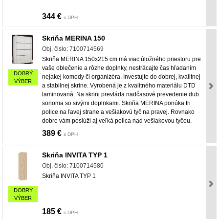
344 €
s DPH
Skriňa MERINA 150
Obj. čislo: 7100714569
Skriňa MERINA 150x215 cm má viac úložného priestoru pre
vaše oblečenie a rôzne doplnky, nestrácajte čas hľadaním
DOBRÝ
nejakej komody či organizéra. Investujte do dobrej, kvalitnej
VÝBER
a stabilnej skrine. Vyrobená je z kvalitného materiálu DTD
laminovaná. Na skrini prevláda nadčasové prevedenie dub
sonoma so sivými doplnkami. Skriňa MERINA ponúka tri
police na ľavej strane a vešiakovú tyč na pravej. Rovnako
dobre vám poslúži aj veľká polica nad vešiakovou tyčou.
389 €
s DPH
Skriňa INVITA TYP 1
Obj. čislo: 7100714580
Skriňa INVITA TYP 1
DOBRÝ
VÝBER
185 €
s DPH