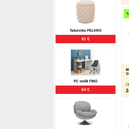
Taburetka PELARO
41 €
M
3
PC stolík FINO
O
64 €
2