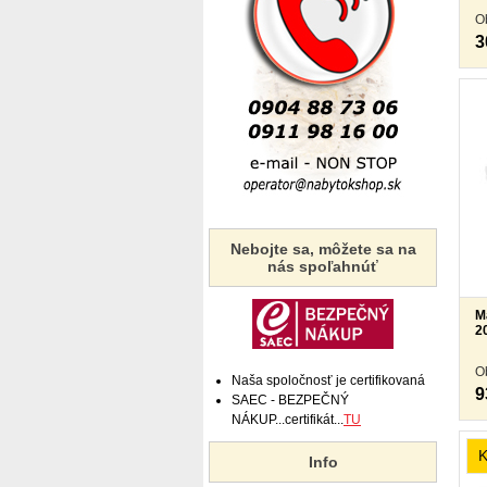
O
3
Nebojte sa, môžete sa na
nás spoľahnúť
M
2
O
Naša spoločnosť je certifikovaná
9
SAEC - BEZPEČNÝ
NÁKUP...certifikát...
TU
Info