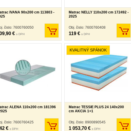
atrac IVANA 90x200 cm 113803 -
Matrac NELLY 110x200 cm 172492 -
025
2025
bj. čislo: 7600760050
Obj. čislo: 7600760408
09,90 €
119 €
s DPH
s DPH
KVALITNÝ SPÁNOK
atrac ALENA 110x200 cm 181396
Matrac TESSIE PLUS 24 140x200
 2025
cm AKCIA 1+1
bj. čislo: 7600760425
Obj. čislo: 8900890545
42 €
1 053,70 €
s DPH
s DPH