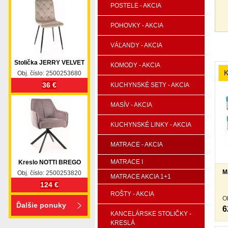
POSTELE - AKCIA
POHOVKY - AKCIA
VÁĽANDY - AKCIA
Stolička JERRY VELVET
KOMODY - AKCIA
Obj. číslo: 2500253680
36 €
KUCHYNSKÉ SETY - AKCIA
MASÍV - AKCIA
KUCHYNSKÉ LINKY - AKCIA
MATRACE - AKCIA
MATRACE I
Kreslo NOTTI BREGO
M
Obj. číslo: 2500253820
MATRACE AKCIA 1+1
124 €
ROŠTY - AKCIA
O
Ďalšie ponuky
6
KANCELÁRSKE STOLIČKY -
KRESLÁ