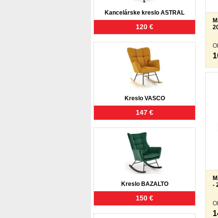
Kancelárske kreslo ASTRAL
M
120 €
2
O
1
Kreslo VASCO
147 €
M
Kreslo BAZALTO
-
150 €
O
1