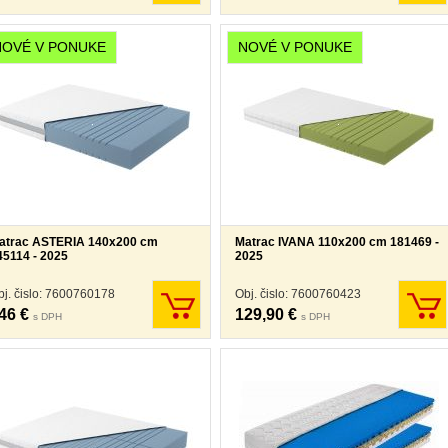
NOVÉ V PONUKE
NOVÉ V PONUKE
atrac ASTERIA 140x200 cm
Matrac IVANA 110x200 cm 181469 -
45114 - 2025
2025
bj. čislo: 7600760178
Obj. čislo: 7600760423
46 €
129,90 €
s DPH
s DPH