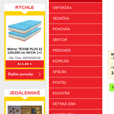
RÝCHLE
OBÝVAČKA
DODANIE
SEDAČKA
POHOVKA
SEKTOR
Matrac TESSIE PLUS 22
PREDSIEŇ
120x200 cm AKCIA 1+1
M
-
Obj. číslo: 8900890538
KÚPEĽŇA
814,88 €
O
SPÁLŇA
1
Ďalšie ponuky
POSTEĽ
JEDÁLENSKÉ
KUCHYŇA
SETY
DETSKÁ IZBA