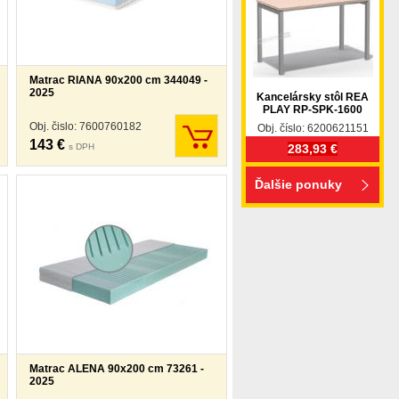
Matrac RIANA 90x200 cm 344049 -
2025
Kancelársky stôl REA
PLAY RP-SPK-1600
Obj. čislo: 7600760182
Obj. číslo: 6200621151
143 €
s DPH
283,93 €
Ďalšie ponuky
Matrac ALENA 90x200 cm 73261 -
2025