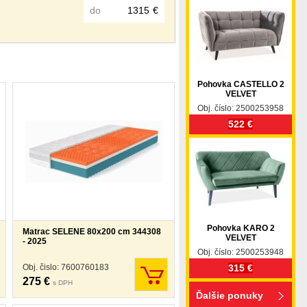
do
€
Pohovka CASTELLO 2
VELVET
Obj. číslo: 2500253958
522 €
Pohovka KARO 2
Matrac SELENE 80x200 cm 344308
VELVET
- 2025
Obj. číslo: 2500253948
Obj. čislo: 7600760183
315 €
275 €
s DPH
Ďalšie ponuky