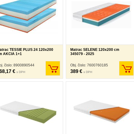
atrac TESSIE PLUS 24 120x200
Matrac SELENE 120x200 cm
m AKCIA 1+1
345079 - 2025
bj. čislo: 8900890544
Obj. čislo: 7600760185
68,17 €
389 €
s DPH
s DPH