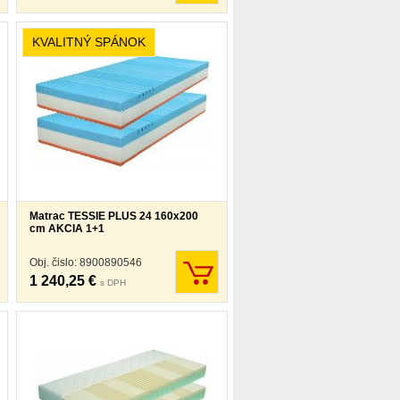
KVALITNÝ SPÁNOK
Matrac TESSIE PLUS 24 160x200
cm AKCIA 1+1
Obj. čislo: 8900890546
1 240,25 €
s DPH