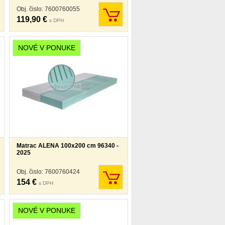
Obj. čislo: 7600760055
119,90 €
s DPH
NOVÉ V PONUKE
Matrac ALENA 100x200 cm 96340 -
2025
Obj. čislo: 7600760424
154 €
s DPH
NOVÉ V PONUKE