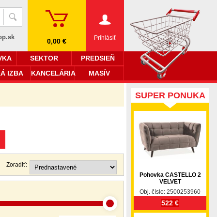
op.sk
Prihlásiť
0,00 €
VKA
SEKTOR
PREDSIEŇ
Á IZBA
KANCELÁRIA
MASÍV
SUPER PONUKA
Zoradiť:
Pohovka CASTELLO 2
VELVET
Obj. číslo: 2500253960
522 €