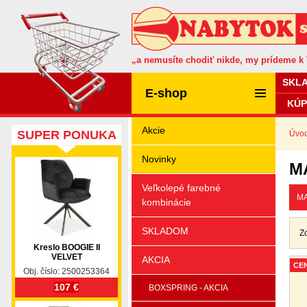
„a nemusíte chodiť nikde, my prídeme k
SKL
E-shop
KÚP
Akcie
SUPER PONUKA
Úvo
Novinky
M
Veľkolepé farebné
MA
kombinácie
SKLADOM
Z
Kreslo BOOGIE II
VELVET
AKCIA
CE
Obj. číslo: 2500253364
107 €
BOXSPRING - AKCIA