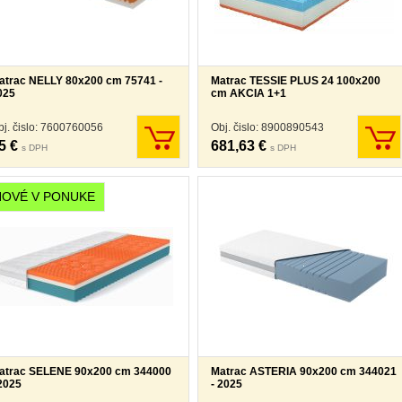
atrac NELLY 80x200 cm 75741 -
Matrac TESSIE PLUS 24 100x200
025
cm AKCIA 1+1
bj. čislo: 7600760056
Obj. čislo: 8900890543
5 €
681,63 €
s DPH
s DPH
NOVÉ V PONUKE
atrac SELENE 90x200 cm 344000
Matrac ASTERIA 90x200 cm 344021
 2025
- 2025