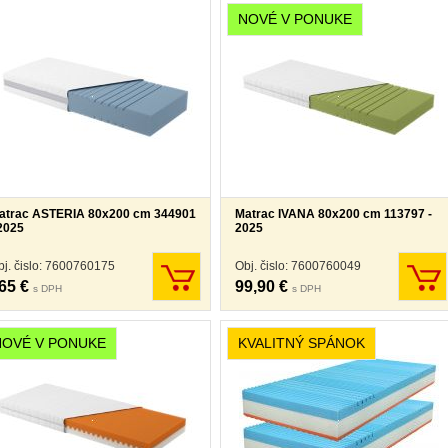
NOVÉ V PONUKE
atrac ASTERIA 80x200 cm 344901
Matrac IVANA 80x200 cm 113797 -
 2025
2025
bj. čislo: 7600760175
Obj. čislo: 7600760049
65 €
99,90 €
s DPH
s DPH
NOVÉ V PONUKE
KVALITNÝ SPÁNOK