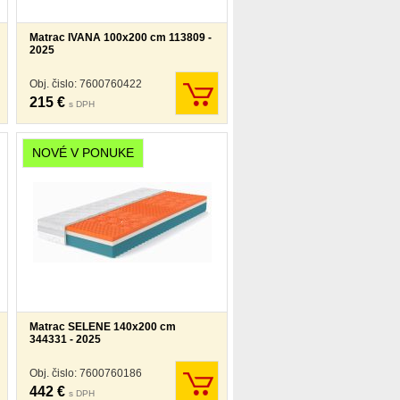
Matrac IVANA 100x200 cm 113809 -
2025
Obj. čislo: 7600760422
215 €
s DPH
NOVÉ V PONUKE
Matrac SELENE 140x200 cm
344331 - 2025
Obj. čislo: 7600760186
442 €
s DPH