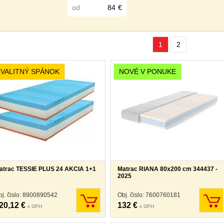
od
€
1
2
KVALITNÝ SPÁNOK
NOVÉ V PONUKE
atrac TESSIE PLUS 24 AKCIA 1+1
Matrac RIANA 80x200 cm 344437 -
2025
bj. čislo: 8900890542
Obj. čislo: 7600760181
20,12 €
132 €
s DPH
s DPH