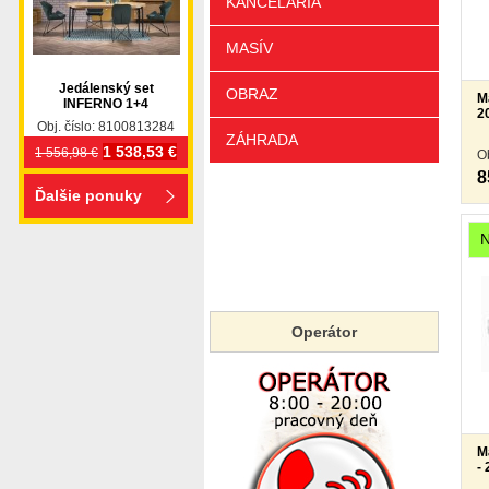
KANCELÁRIA
MASÍV
Jedálenský set
OBRAZ
M
INFERNO 1+4
2
Obj. číslo: 8100813284
ZÁHRADA
1 538,53 €
1 556,98 €
O
8
Ďalšie ponuky
Operátor
M
-