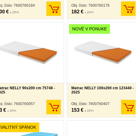
bj. čislo: 7600760184
Obj. čislo: 7600760176
00 €
182 €
s DPH
s DPH
NOVÉ V PONUKE
atrac NELLY 90x200 cm 75748 -
Matrac NELLY 100x200 cm 123440 -
025
2025
bj. čislo: 7600760057
Obj. čislo: 7600760407
3 €
153 €
s DPH
s DPH
KVALITNÝ SPÁNOK