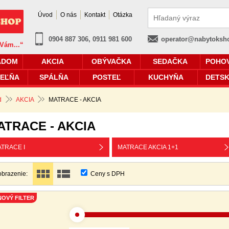
Úvod
O nás
Kontakt
Otázka
0904 887 306, 0911 981 600
operator@nabytoksh
 Vám...“
ADOM
AKCIA
OBÝVAČKA
SEDAČKA
POHO
EĽŇA
SPÁLŇA
POSTEĽ
KUCHYŇA
DETSK
d
AKCIA
MATRACE - AKCIA
ATRACE - AKCIA
TRACE I
MATRACE AKCIA 1+1
obrazenie:
Ceny s DPH
NOVÝ FILTER