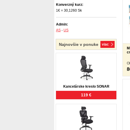
Konverzný kurz:
1€ = 30,1260 Sk
Admin:
AS
-
US
Najnovšie v ponuke
viac
M
c
O
8
Kancelárske kreslo SONAR
119 €