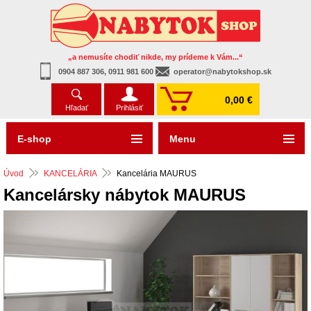
„a nemusíte chodiť nikde, my prídeme k Vám...“
0904 887 306, 0911 981 600
operator@nabytokshop.sk
0,00 €
Hľadať
Prihlásiť
E-shop
Menu
Úvod
KANCELÁRIA
Kancelária MAURUS
Kancelársky nábytok MAURUS