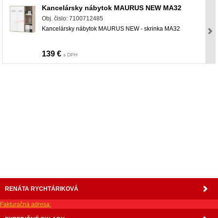
Kancelársky nábytok MAURUS NEW MA32
Obj. čislo: 7100712485
Kancelársky nábytok MAURUS NEW - skrinka MA32
139 €
s DPH
nabytok, nábytok, predaj nabytku, predaj nábytku, internetový nábytok, dom nábytku,
dom nabytku, kuchynká linka, linka, kuchyna, obývacia izba, pohovka, pohovky, posteľ,
postel, váľanda, valanda, valenda, skrinka, skriňa, skrina, sedacia súprava, sedcie
súpravy, matrac, matrace, vakuove matrace, molitan, stolička, stolicka, stoly, stôl,
jedálensky komplet, spálňa, spalna, sektorovy nabytok, konferenčný stolík, stolík, rohová
lavica, študentský nábytok, písací stolík, rozkladacie kreslo, rozkladacia pohovka,
chodbový nábytok, predsienový nábytok, komody , komoda, akcie, akciový nábytok,
obývacia stena, obývacie steny, rošty, vankúše, prikrývky, komplet, komplety, intrenetový
obchod, internetový dom nábytku, internetové centrum nábytku, nábytok pre náročných,
nábytok shop, shop nábytok, shop nabytok
RENÁTA RYCHTÁRIKOVÁ
Fakturačná adresa: