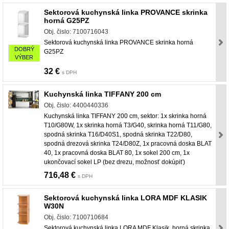
Sektorová kuchynská linka PROVANCE skrinka
horná G25PZ
Obj. čislo: 7100716043
Sektorová kuchynská linka PROVANCE skrinka horná
DOBRÝ
G25PZ
VÝBER
32 €
s DPH
Kuchynská linka TIFFANY 200 cm
Obj. čislo: 4400440336
Kuchynská linka TIFFANY 200 cm, sektor: 1x skrinka horná
T10/G80W, 1x skrinka horná T3/G40, skrinka horná T11/G80,
spodná skrinka T16/D40S1, spodná skrinka T22/D80,
spodná drezová skrinka T24/D80Z, 1x pracovná doska BLAT
40, 1x pracovná doska BLAT 80, 1x sokel 200 cm, 1x
ukončovací sokel LP (bez drezu, možnosť dokúpiť)
716,48 €
s DPH
Sektorová kuchynská linka LORA MDF KLASIK
W30N
Obj. čislo: 7100710684
Sektorová kuchynská linka LORA MDF Klasik, horná skrinka