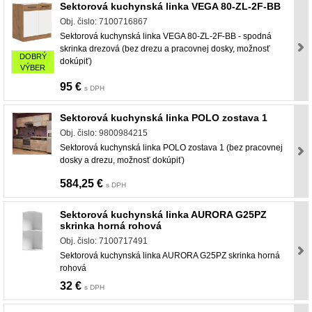
Sektorová kuchynská linka VEGA 80-ZL-2F-BB
Obj. čislo: 7100716867
Sektorová kuchynská linka VEGA 80-ZL-2F-BB - spodná
skrinka drezová (bez drezu a pracovnej dosky, možnosť
DOBRÝ
dokúpiť)
VÝBER
95 €
s DPH
Sektorová kuchynská linka POLO zostava 1
Obj. čislo: 9800984215
Sektorová kuchynská linka POLO zostava 1 (bez pracovnej
dosky a drezu, možnosť dokúpiť)
584,25 €
s DPH
Sektorová kuchynská linka AURORA G25PZ
skrinka horná rohová
Obj. čislo: 7100717491
Sektorová kuchynská linka AURORA G25PZ skrinka horná
rohová
32 €
s DPH