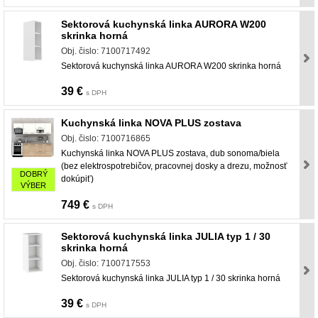
Sektorová kuchynská linka AURORA W200
skrinka horná
Obj. čislo: 7100717492
Sektorová kuchynská linka AURORA W200 skrinka horná
39 €
s DPH
Kuchynská linka NOVA PLUS zostava
Obj. čislo: 7100716865
Kuchynská linka NOVA PLUS zostava, dub sonoma/biela
(bez elektrospotrebičov, pracovnej dosky a drezu, možnosť
DOBRÝ
dokúpiť)
VÝBER
749 €
s DPH
Sektorová kuchynská linka JULIA typ 1 / 30
skrinka horná
Obj. čislo: 7100717553
Sektorová kuchynská linka JULIA typ 1 / 30 skrinka horná
39 €
s DPH