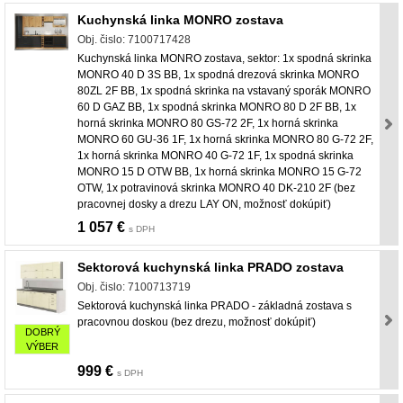
Kuchynská linka MONRO zostava
Obj. čislo: 7100717428
Kuchynská linka MONRO zostava, sektor: 1x spodná skrinka
MONRO 40 D 3S BB, 1x spodná drezová skrinka MONRO
80ZL 2F BB, 1x spodná skrinka na vstavaný sporák MONRO
60 D GAZ BB, 1x spodná skrinka MONRO 80 D 2F BB, 1x
horná skrinka MONRO 80 GS-72 2F, 1x horná skrinka
MONRO 60 GU-36 1F, 1x horná skrinka MONRO 80 G-72 2F,
1x horná skrinka MONRO 40 G-72 1F, 1x spodná skrinka
MONRO 15 D OTW BB, 1x horná skrinka MONRO 15 G-72
OTW, 1x potravinová skrinka MONRO 40 DK-210 2F (bez
pracovnej dosky a drezu LAY ON, možnosť dokúpiť)
1 057 €
s DPH
Sektorová kuchynská linka PRADO zostava
Obj. čislo: 7100713719
Sektorová kuchynská linka PRADO - základná zostava s
pracovnou doskou (bez drezu, možnosť dokúpiť)
DOBRÝ
VÝBER
999 €
s DPH