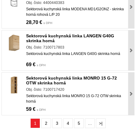
Obj. čislo: 4400440383
Sektorová kuchynská linka MODENA MD1/G2ONZ - skrinka
horná rohová L/P 20
28,70 €
s DPH
Sektorová kuchynská linka LANGEN G40G
skrinka horná
Obj. čislo: 7100717803
Sektorová kuchynská linka LANGEN G40G skrinka horná
69 €
s DPH
Sektorová kuchynská linka MONRO 15 G-72
OTW skrinka horná
Obj. čislo: 7100717420
Sektorová kuchynská linka MONRO 15 G-72 OTW skrinka
horná
59 €
s DPH
1
2
3
4
5
…
>|