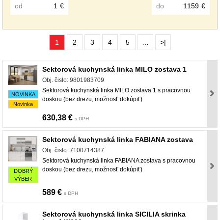
od
€
do
€
1
2
3
4
5
…
>|
Sektorová kuchynská linka MILO zostava 1
Obj. čislo: 9801983709
Sektorová kuchynská linka MILO zostava 1 s pracovnou
NOVINKA
doskou (bez drezu, možnosť dokúpiť)
Novinka
630,38 €
s DPH
Sektorová kuchynská linka FABIANA zostava
Obj. čislo: 7100714387
Sektorová kuchynská linka FABIANA zostava s pracovnou
doskou (bez drezu, možnosť dokúpiť)
DOBRÝ
VÝBER
589 €
s DPH
Sektorová kuchynská linka SICILIA skrinka