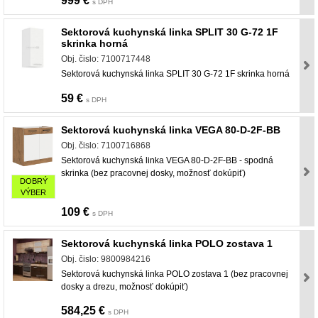
999 €
s DPH
Sektorová kuchynská linka SPLIT 30 G-72 1F
skrinka horná
Obj. čislo: 7100717448
Sektorová kuchynská linka SPLIT 30 G-72 1F skrinka horná
59 €
s DPH
Sektorová kuchynská linka VEGA 80-D-2F-BB
Obj. čislo: 7100716868
Sektorová kuchynská linka VEGA 80-D-2F-BB - spodná
skrinka (bez pracovnej dosky, možnosť dokúpiť)
DOBRÝ
VÝBER
109 €
s DPH
Sektorová kuchynská linka POLO zostava 1
Obj. čislo: 9800984216
Sektorová kuchynská linka POLO zostava 1 (bez pracovnej
dosky a drezu, možnosť dokúpiť)
584,25 €
s DPH