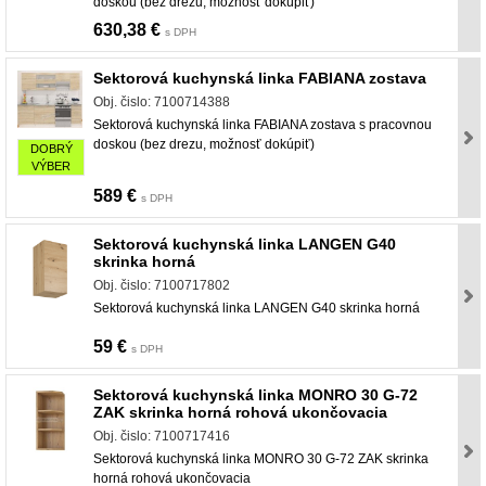
doskou (bez drezu, možnosť dokúpiť)
630,38 €
s DPH
Sektorová kuchynská linka FABIANA zostava
Obj. čislo: 7100714388
Sektorová kuchynská linka FABIANA zostava s pracovnou
doskou (bez drezu, možnosť dokúpiť)
DOBRÝ
VÝBER
589 €
s DPH
Sektorová kuchynská linka LANGEN G40
skrinka horná
Obj. čislo: 7100717802
Sektorová kuchynská linka LANGEN G40 skrinka horná
59 €
s DPH
Sektorová kuchynská linka MONRO 30 G-72
ZAK skrinka horná rohová ukončovacia
Obj. čislo: 7100717416
Sektorová kuchynská linka MONRO 30 G-72 ZAK skrinka
horná rohová ukončovacia