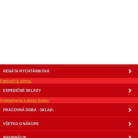
nabytok, nábytok, predaj nabytku, predaj nábytku, internetový nábytok, dom nábytku,
dom nabytku, kuchynká linka, linka, kuchyna, obývacia izba, pohovka, pohovky, posteľ,
postel, váľanda, valanda, valenda, skrinka, skriňa, skrina, sedacia súprava, sedcie
súpravy, matrac, matrace, vakuove matrace, molitan, stolička, stolicka, stoly, stôl,
jedálensky komplet, spálňa, spalna, sektorovy nabytok, konferenčný stolík, stolík, rohová
lavica, študentský nábytok, písací stolík, rozkladacie kreslo, rozkladacia pohovka,
chodbový nábytok, predsienový nábytok, komody , komoda, akcie, akciový nábytok,
obývacia stena, obývacie steny, rošty, vankúše, prikrývky, komplet, komplety, intrenetový
obchod, internetový dom nábytku, internetové centrum nábytku, nábytok pre náročných,
nábytok shop, shop nábytok, shop nabytok
RENÁTA RYCHTÁRIKOVÁ
Fakturačná adresa:
EXPEDIČNÉ SKLADY
Vyskladnenie a dovoz tovaru:
PRACOVNÁ DOBA - SKLAD:
VŠETKO O NÁKUPE
INFORMÁCIE