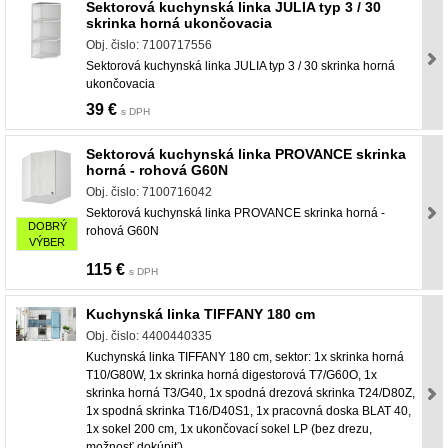
Sektorová kuchynská linka JULIA typ 3 / 30
skrinka horná ukončovacia
Obj. čislo: 7100717556
Sektorová kuchynská linka JULIA typ 3 / 30 skrinka horná
ukončovacia
39 €
s DPH
Sektorová kuchynská linka PROVANCE skrinka
horná - rohová G60N
Obj. čislo: 7100716042
Sektorová kuchynská linka PROVANCE skrinka horná -
DOBRÝ
rohová G60N
VÝBER
115 €
s DPH
Kuchynská linka TIFFANY 180 cm
Obj. čislo: 4400440335
Kuchynská linka TIFFANY 180 cm, sektor: 1x skrinka horná
T10/G80W, 1x skrinka horná digestorová T7/G60O, 1x
skrinka horná T3/G40, 1x spodná drezová skrinka T24/D80Z,
1x spodná skrinka T16/D40S1, 1x pracovná doska BLAT 40,
1x sokel 200 cm, 1x ukončovací sokel LP (bez drezu,
možnosť dokúpiť)