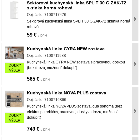
Sektorová kuchynská linka SPLIT 30 G ZAK-72
skrinka horná rohová
Obj. čislo: 7100717476
Sektorová kuchynská linka SPLIT 30 G ZAK-72 skrinka horná
rohová
59 €
s DPH
Kuchynská linka CYRA NEW zostava
Obj. čislo: 7100711988
Kuchynská linka CYRA NEW zostava s pracovnou doskou
DOBRÝ
(bez drezu, možnosť dokúpiť)
VÝBER
565 €
s DPH
Kuchynská linka NOVA PLUS zostava
Obj. čislo: 7100716866
Kuchynská linka NOVA PLUS zostava, dub sonoma (bez
elektrospotrebičov, pracovnej dosky a drezu, možnosť
DOBRÝ
dokúpiť)
VÝBER
749 €
s DPH