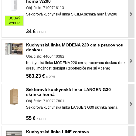
horná W200
Obj. čislo: 7100716113
Sektorová kuchynská linka SICILIA skrinka horná W200
DOBRÝ
VÝBER
34 €
s DPH
Kuchynská linka MODENA 220 cm s pracovnou
doskou
Obj. čislo: 4400440382
Kuchynská linka MODENA 220 cm s pracovnou doskou (bez
drezu, možnosť dokúpiť) (spotrebiče nie sú v cene)
583,23 €
s DPH
Sektorová kuchynská linka LANGEN G30
skrinka horná
Obj. čislo: 7100717801
Sektorová kuchynská linka LANGEN G30 skrinka horná
55 €
s DPH
Kuchynská linka LINE zostava