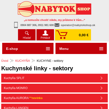
„a nemusíte chodiť nikde, my prídeme k Vám...“
0904 887 306, 0911 981 600
operator@nabytokshop.sk
0,00 €
Hľadať
Prihlásiť
E-shop
Menu
Úvod
KUCHYŇA
KUCHYNE - sektory
Kuchynské linky - sektory
Kuchyňa SPLIT
Kuchyňa MONRO
Kuchyňa AURORA
**novinka
Kuchyňa LANGEN