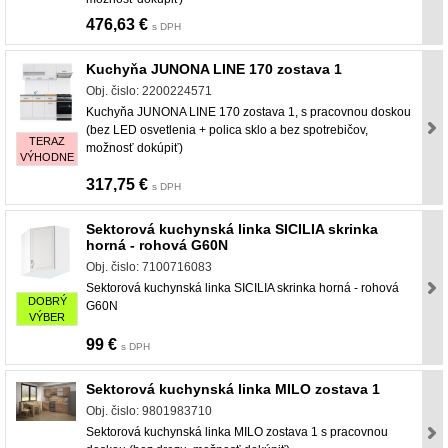
476,63 €
s DPH
Kuchyňa JUNONA LINE 170 zostava 1
Obj. čislo: 2200224571
Kuchyňa JUNONA LINE 170 zostava 1, s pracovnou doskou
(bez LED osvetlenia + polica sklo a bez spotrebičov,
TERAZ
možnosť dokúpiť)
VÝHODNE
317,75 €
s DPH
Sektorová kuchynská linka SICILIA skrinka
horná - rohová G60N
Obj. čislo: 7100716083
Sektorová kuchynská linka SICILIA skrinka horná - rohová
DOBRÝ
G60N
VÝBER
99 €
s DPH
Sektorová kuchynská linka MILO zostava 1
Obj. čislo: 9801983710
Sektorová kuchynská linka MILO zostava 1 s pracovnou