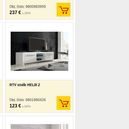
Obj. čislo: 9800983959
237 €
s DPH
RTV stolík HELIX 2
Obj. čislo: 9801980426
123 €
s DPH