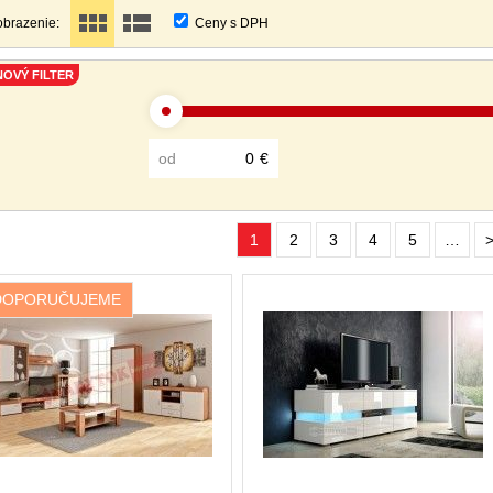
obrazenie:
Ceny s DPH
NOVÝ FILTER
od
€
1
2
3
4
5
…
>
DOPORUČUJEME