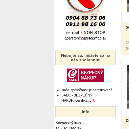
S
O
5
Nebojte sa, môžete sa na
nás spoľahnúť
Naša spoločnosť je certifikovaná
SAEC - BEZPEČNÝ
NÁKUP...certifikát...
TU
Info
O
Konverzný kurz:
1€ = 30,1260 Sk