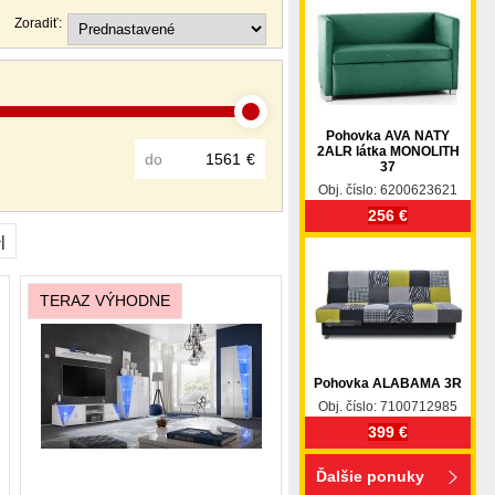
Zoradiť:
Pohovka AVA NATY
2ALR látka MONOLITH
do
€
37
Obj. číslo: 6200623621
256 €
|
TERAZ VÝHODNE
Pohovka ALABAMA 3R
Obj. číslo: 7100712985
399 €
Ďalšie ponuky