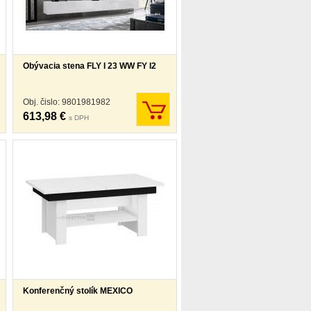
Obývacia stena FLY I 23 WW FY I2
Obj. čislo: 9801981982
613,98 €
s DPH
Konferenčný stolík MEXICO