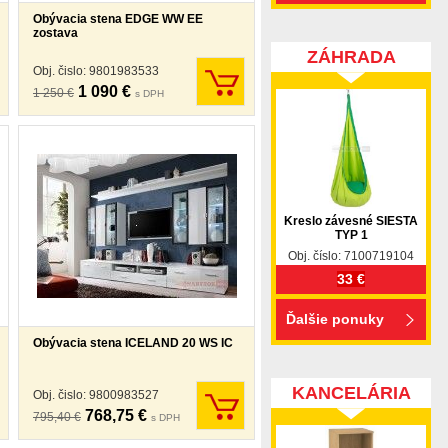
Obývacia stena EDGE WW EE
zostava
ZÁHRADA
Obj. čislo: 9801983533
1 090 €
1 250 €
s DPH
Kreslo závesné SIESTA
TYP 1
Obj. číslo: 7100719104
33 €
Ďalšie ponuky
Obývacia stena ICELAND 20 WS IC
KANCELÁRIA
Obj. čislo: 9800983527
768,75 €
795,40 €
s DPH