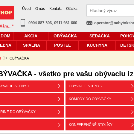
Úvod
O nás
Kontakt
Otázka
0904 887 306, 0911 981 600
operator@nabytoksh
 Vám...“
ADOM
AKCIA
OBÝVAČKA
SEDAČKA
POHO
EĽŇA
SPÁLŇA
POSTEĽ
KUCHYŇA
DETSK
d
OBÝVAČKA
ÝVAČKA - všetko pre vašu obývaciu i
ÝVACIE STENY 1
OBÝVACIE STENY 2
--------------------
KOMODY DO OBÝVAČKY
RINE DO OBÝVAČKY
-----------------------
--------------------
KONFERENČNÉ STOLÍKY