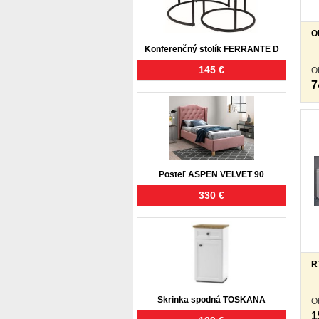
O
Konferenčný stolík FERRANTE D
145 €
O
7
Posteľ ASPEN VELVET 90
330 €
R
Skrinka spodná TOSKANA
O
1