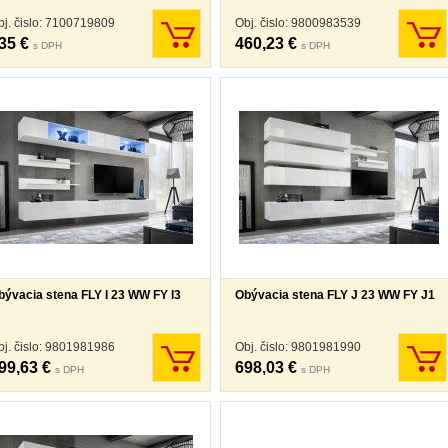
bj. čislo: 7100719809
Obj. čislo: 9800983539
35 €
460,23 €
s DPH
s DPH
bývacia stena FLY I 23 WW FY I3
Obývacia stena FLY J 23 WW FY J1
bj. čislo: 9801981986
Obj. čislo: 9801981990
99,63 €
698,03 €
s DPH
s DPH