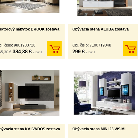
ektorový nábytok BROOK zostava
Obývacia stena ALUBA zostava
bj. čislo: 9801983728
Obj. čislo: 7100719048
384,38 €
299 €
45,30 €
s DPH
s DPH
bývacia stena KALVADOS zostava
Obývacia stena MINI 23 WS MI