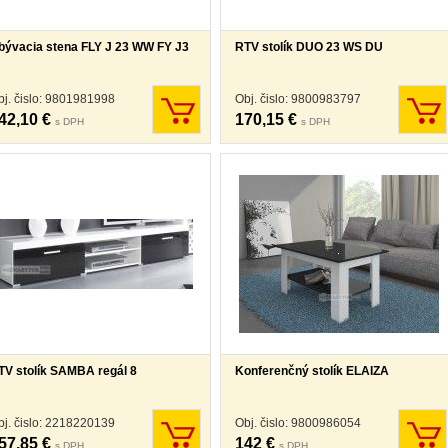
bývacia stena FLY J 23 WW FY J3
RTV stolík DUO 23 WS DU
bj. čislo: 9801981998
Obj. čislo: 9800983797
42,10 €
170,15 €
s DPH
s DPH
TV stolík SAMBA regál 8
Konferenčný stolík ELAIZA
bj. čislo: 2218220139
Obj. čislo: 9800986054
57,85 €
142 €
s DPH
s DPH