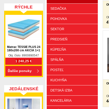
O
RÝCHLE
SEDAČKA
DODANIE
O
POHOVKA
4
SEKTOR
PREDSIEŇ
Matrac TESSIE PLUS 24
KÚPEĽŇA
180x200 cm AKCIA 1+1
Obj. číslo: 8900890547
SPÁLŇA
1 240,25 €
POSTEĽ
Ďalšie ponuky
KUCHYŇA
O
JEDÁLENSKÉ
DETSKÁ IZBA
SETY
O
KANCELÁRIA
4