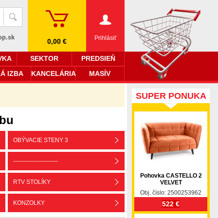
op.sk
Prihlásiť
0,00 €
VKA
SEKTOR
PREDSIEŇ
Á IZBA
KANCELÁRIA
MASÍV
SUPER PONUKA
zbu
OBÝVACIE STENY 3
-----------------------
Pohovka CASTELLO 2
RTV STOLÍKY
VELVET
Obj. číslo: 2500253962
KONZOLKY
522 €