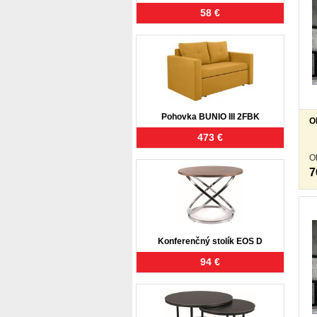
58 €
Pohovka BUNIO III 2FBK
O
473 €
O
7
Konferenčný stolík EOS D
94 €