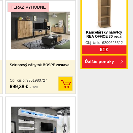
TERAZ VÝHODNE
Kancelársky nábytok
REA OFFICE 30 regál
Obj. číslo: 6200623312
52 €
Ďalšie ponuky
Sektorový nábytok BOSPE zostava
Obj. čislo: 9801983727
999,38 €
s DPH