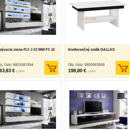
bývacia stena FLY J 23 WW FY J2
Konferenčný stolík DALLAS
bj. čislo: 9801981994
Obj. čislo: 9800983968
63,63 €
198,80 €
s DPH
s DPH