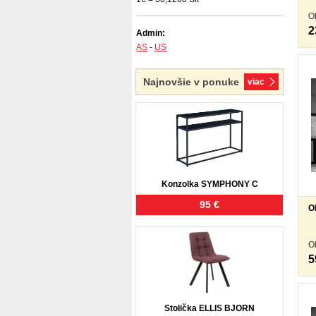
O
2
Admin:
AS
-
US
Najnovšie v ponuke
viac
Konzolka SYMPHONY C
95 €
O
O
5
Stolička ELLIS BJORN