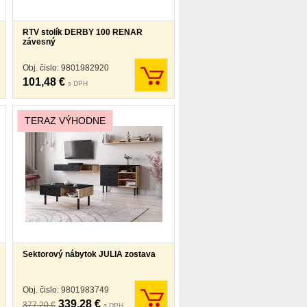
RTV stolík DERBY 100 RENAR
závesný
Obj. čislo: 9801982920
101,48 €
s DPH
TERAZ VÝHODNE
Sektorový nábytok JULIA zostava
Obj. čislo: 9801983749
339,28 €
377,20 €
s DPH