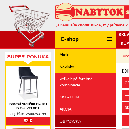
„a nemusíte chodiť nikde, my prídeme k
SKL
E-shop
KÚP
Akcie
SUPER PONUKA
Úvo
Novinky
OB
Veľkolepé farebné
OB
kombinácie
---
SKLADOM
Barová stolička PIANO
SK
B H-2 VELVET
AKCIA
Obj. číslo: 2500253799
---
82 €
OBÝVAČKA