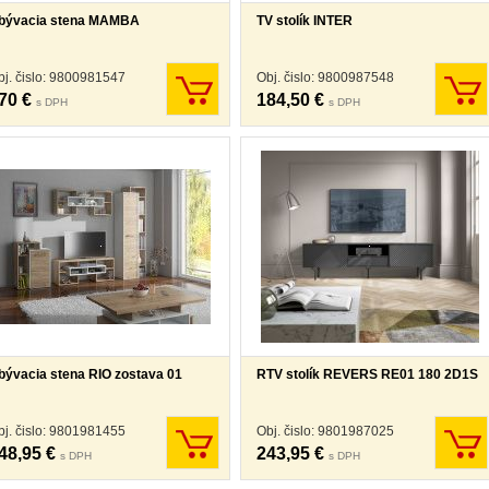
bývacia stena MAMBA
TV stolík INTER
bj. čislo: 9800981547
Obj. čislo: 9800987548
70 €
184,50 €
s DPH
s DPH
bývacia stena RIO zostava 01
RTV stolík REVERS RE01 180 2D1S
bj. čislo: 9801981455
Obj. čislo: 9801987025
48,95 €
243,95 €
s DPH
s DPH