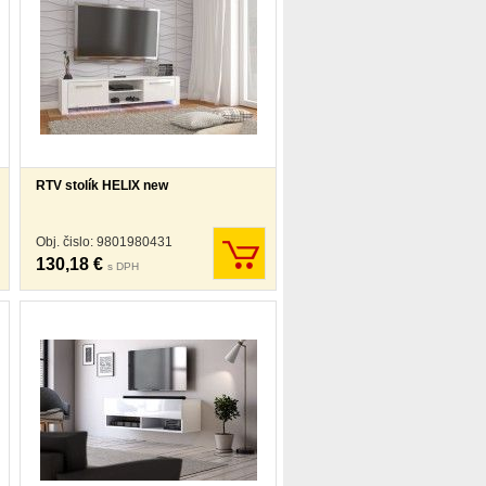
RTV stolík HELIX new
Obj. čislo: 9801980431
130,18 €
s DPH