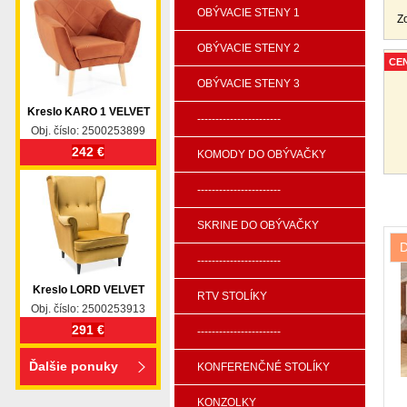
OBÝVACIE STENY 1
Z
OBÝVACIE STENY 2
CE
OBÝVACIE STENY 3
Kreslo KARO 1 VELVET
-----------------------
Obj. číslo: 2500253899
242 €
KOMODY DO OBÝVAČKY
-----------------------
SKRINE DO OBÝVAČKY
-----------------------
Kreslo LORD VELVET
RTV STOLÍKY
Obj. číslo: 2500253913
291 €
-----------------------
Ďalšie ponuky
KONFERENČNÉ STOLÍKY
KONZOLKY