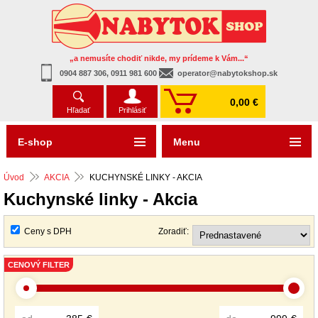
„a nemusíte chodiť nikde, my prídeme k Vám...“
0904 887 306, 0911 981 600
operator@nabytokshop.sk
0,00 €
Hľadať
Prihlásiť
E-shop
Menu
Úvod
AKCIA
KUCHYNSKÉ LINKY - AKCIA
Kuchynské linky - Akcia
Ceny s DPH
Zoradiť:
CENOVÝ FILTER