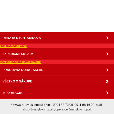
lavica, študentský nábytok, písací stolík, rozkladacie kreslo, rozkladacia pohovka,
chodbový nábytok, predsienový nábytok, komody , komoda, akcie, akciový nábytok,
obývacia stena, obývacie steny, rošty, vankúše, prikrývky, komplet, komplety, intrenetový
obchod, internetový dom nábytku, internetové centrum nábytku, nábytok pre náročných,
nábytok shop, shop nábytok, shop nabytok
RENÁTA RYCHTÁRIKOVÁ
Fakturačná adresa:
EXPEDIČNÉ SKLADY
Vyskladnenie a dovoz tovaru:
PRACOVNÁ DOBA - SKLAD:
VŠETKO O NÁKUPE
INFORMÁCIE
© www.nabytokshop.sk © tel.: 0904 88 73 06, 0911 98 16 00, mail:
shop@nabytokshop.sk
,
operator@nabytokshop.sk