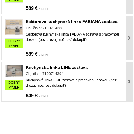
589 €
s DPH
Sektorová kuchynská linka FABIANA zostava
Obj. čislo: 7100714388
Sektorová kuchynská linka FABIANA zostava s pracovnou
doskou (bez drezu, možnosť dokúpiť)
DOBRÝ
VÝBER
589 €
s DPH
Kuchynská linka LINE zostava
Obj. čislo: 7100714394
Kuchynská linka LINE zostava s pracovnou doskou (bez
DOBRÝ
drezu, možnosť dokúpiť)
VÝBER
949 €
s DPH
nabytok, nábytok, predaj nabytku, predaj nábytku, internetový nábytok, dom nábytku,
dom nabytku, kuchynká linka, linka, kuchyna, obývacia izba, pohovka, pohovky, posteľ,
postel, váľanda, valanda, valenda, skrinka, skriňa, skrina, sedacia súprava, sedcie
súpravy, matrac, matrace, vakuove matrace, molitan, stolička, stolicka, stoly, stôl,
jedálensky komplet, spálňa, spalna, sektorovy nabytok, konferenčný stolík, stolík, rohová