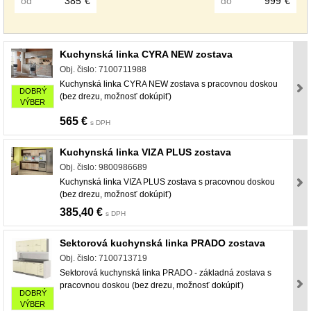
od
€
do
€
Kuchynská linka CYRA NEW zostava
Obj. čislo: 7100711988
Kuchynská linka CYRA NEW zostava s pracovnou doskou
DOBRÝ
(bez drezu, možnosť dokúpiť)
VÝBER
565 €
s DPH
Kuchynská linka VIZA PLUS zostava
Obj. čislo: 9800986689
Kuchynská linka VIZA PLUS zostava s pracovnou doskou
(bez drezu, možnosť dokúpiť)
385,40 €
s DPH
Sektorová kuchynská linka PRADO zostava
Obj. čislo: 7100713719
Sektorová kuchynská linka PRADO - základná zostava s
pracovnou doskou (bez drezu, možnosť dokúpiť)
DOBRÝ
VÝBER