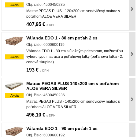
Obj. čislo: 4500450235
Akcia
Matrac PEGAS PLUS - 120x200 cm sendvičový matrac s
poťahom ALOE VERA SILVER
407,95 €
s DPH
Váľanda EDO 1 - 80 cm poťah 2 cs
Obj. čislo: 6000600119
Váľanda EDO 1 - 80 cm s úložným priestorom, možnosťou
výberu typu matraca a poťahovej látky (poťahová látka - 2.
Akcia
cenová skupina)
193 €
s DPH
Matrac PEGAS PLUS 140x200 cm s poťahom
ALOE VERA SILVER
Obj. čislo: 4500450236
Akcia
Matrac PEGAS PLUS - 140x200 cm sendvičový matrac s
poťahom ALOE VERA SILVER
496,10 €
s DPH
Váľanda EDO 1 - 90 cm poťah 1 cs
Obj. čislo: 6000600192