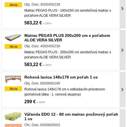
Obj. čislo: 4500450238
Akcia
Matrac PEGAS PLUS - 180x200 cm sendvičový matrac s
poťahom ALOE VERA SILVER
583,22 €
s DPH
Matrac PEGAS PLUS 200x200 cm s poťahom
ALOE VERA SILVER
Obj. čislo: 4500450239
Akcia
Matrac PEGAS PLUS - 200x200 cm sendvičový matrac s
poťahom ALOE VERA SILVER
583,22 €
s DPH
Rohová lavica 148x178 cm poťah 1 cs
Obj. čislo: 6000600190
Akcia
Rohová lavica 148x178 cm s odkladacím priestorom
(poťahová látka - 1. cenová skupina)
299 €
s DPH
Váľanda EDO 12 - 80 cm matrac pružinový poťah
1 cs
Obj. čislo: 6000600003
DOPORUČUJEME