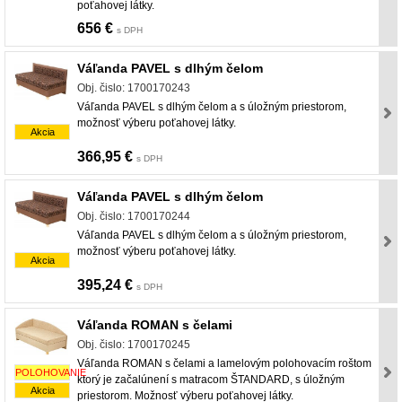
poťahovej látky.
656 €
s DPH
Váľanda PAVEL s dlhým čelom
Obj. čislo: 1700170243
Váľanda PAVEL s dlhým čelom a s úložným priestorom,
možnosť výberu poťahovej látky.
Akcia
366,95 €
s DPH
Váľanda PAVEL s dlhým čelom
Obj. čislo: 1700170244
Váľanda PAVEL s dlhým čelom a s úložným priestorom,
možnosť výberu poťahovej látky.
Akcia
395,24 €
s DPH
Váľanda ROMAN s čelami
Obj. čislo: 1700170245
Váľanda ROMAN s čelami a lamelovým polohovacím roštom
POLOHOVANIE
ktorý je začalúnení s matracom ŠTANDARD, s úložným
Akcia
priestorom. Možnosť výberu poťahovej látky.