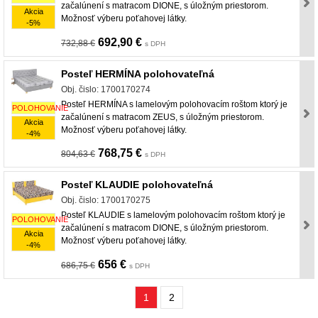
začalúnení s matracom DIONE, s úložným priestorom.
Akcia
Možnosť výberu poťahovej látky.
-5%
692,90 €
732,88 €
s DPH
Posteľ HERMÍNA polohovateľná
Obj. čislo: 1700170274
Posteľ HERMÍNA s lamelovým polohovacím roštom ktorý je
POLOHOVANIE
začalúnení s matracom ZEUS, s úložným priestorom.
Akcia
Možnosť výberu poťahovej látky.
-4%
768,75 €
804,63 €
s DPH
Posteľ KLAUDIE polohovateľná
Obj. čislo: 1700170275
Posteľ KLAUDIE s lamelovým polohovacím roštom ktorý je
POLOHOVANIE
začalúnení s matracom DIONE, s úložným priestorom.
Akcia
Možnosť výberu poťahovej látky.
-4%
656 €
686,75 €
s DPH
1
2