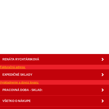
nabytok, nábytok, predaj nabytku, predaj nábytku, internetový nábytok, dom nábytku,
dom nabytku, kuchynká linka, linka, kuchyna, obývacia izba, pohovka, pohovky, posteľ,
postel, váľanda, valanda, valenda, skrinka, skriňa, skrina, sedacia súprava, sedcie
súpravy, matrac, matrace, vakuove matrace, molitan, stolička, stolicka, stoly, stôl,
jedálensky komplet, spálňa, spalna, sektorovy nabytok, konferenčný stolík, stolík, rohová
lavica, študentský nábytok, písací stolík, rozkladacie kreslo, rozkladacia pohovka,
chodbový nábytok, predsienový nábytok, komody , komoda, akcie, akciový nábytok,
obývacia stena, obývacie steny, rošty, vankúše, prikrývky, komplet, komplety, intrenetový
obchod, internetový dom nábytku, internetové centrum nábytku, nábytok pre náročných,
nábytok shop, shop nábytok, shop nabytok
RENÁTA RYCHTÁRIKOVÁ
Fakturačná adresa:
EXPEDIČNÉ SKLADY
Vyskladnenie a dovoz tovaru:
PRACOVNÁ DOBA - SKLAD:
VŠETKO O NÁKUPE