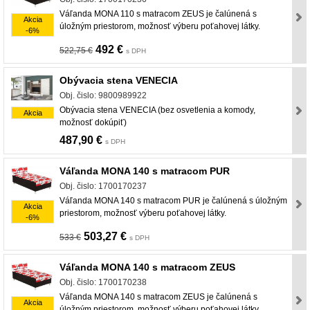
Váľanda MONA 110 s matracom ZEUS je čalúnená s
Akcia
úložným priestorom, možnosť výberu poťahovej látky.
-6%
492 €
522,75 €
s DPH
Obývacia stena VENECIA
Obj. čislo: 9800989922
Obývacia stena VENECIA (bez osvetlenia a komody,
Akcia
možnosť dokúpiť)
487,90 €
s DPH
Váľanda MONA 140 s matracom PUR
Obj. čislo: 1700170237
Váľanda MONA 140 s matracom PUR je čalúnená s úložným
Akcia
priestorom, možnosť výberu poťahovej látky.
-6%
503,27 €
533 €
s DPH
Váľanda MONA 140 s matracom ZEUS
Obj. čislo: 1700170238
Váľanda MONA 140 s matracom ZEUS je čalúnená s
Akcia
úložným priestorom, možnosť výberu poťahovej látky.