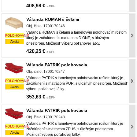
408,98 €
s DPH
Váľanda ROMAN s čelami
Obj. čislo: 1700170246
Váľanda ROMAN s čelami a lamelovým polohovacím roštom
POLOHOVANIE
ktorý je začalúnení s matracom DIONE, s úložným
Akcia
priestorom. Možnosť výberu poťahovej látky.
420,25 €
s DPH
Váľanda PATRIK polohovacia
Obj. čislo: 1700170247
Váľanda PATRIK s lamelovým polohovacím roštom ktorý je
POLOHOVANIE
začalúnení s matracom PUR, s úložným priestorom. Možnosť
Akcia
výberu poťahovej látky.
353,63 €
s DPH
Váľanda PATRIK polohovacia
Obj. čislo: 1700170248
Váľanda PATRIK s lamelovým polohovacím roštom ktorý je
POLOHOVANIE
začalúnení s matracom ZEUS, s úložným priestorom.
Akcia
Možnosť výberu poťahovej látky.