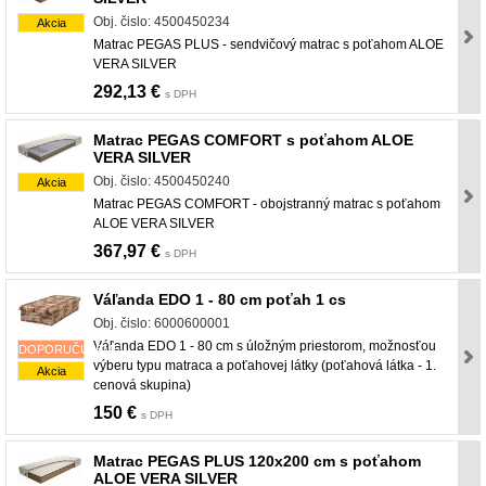
Obj. čislo: 4500450234
Akcia
Matrac PEGAS PLUS - sendvičový matrac s poťahom ALOE
VERA SILVER
292,13 €
s DPH
Matrac PEGAS COMFORT s poťahom ALOE
VERA SILVER
Obj. čislo: 4500450240
Akcia
Matrac PEGAS COMFORT - obojstranný matrac s poťahom
ALOE VERA SILVER
367,97 €
s DPH
Váľanda EDO 1 - 80 cm poťah 1 cs
Obj. čislo: 6000600001
Váľanda EDO 1 - 80 cm s úložným priestorom, možnosťou
DOPORUČUJEME
výberu typu matraca a poťahovej látky (poťahová látka - 1.
Akcia
cenová skupina)
150 €
s DPH
Matrac PEGAS PLUS 120x200 cm s poťahom
ALOE VERA SILVER