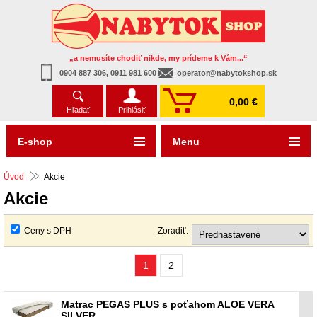
„a nemusíte chodiť nikde, my prídeme k Vám...“
0904 887 306, 0911 981 600
operator@nabytokshop.sk
0,00 €
Hľadať
Prihlásiť
E-shop
Menu
Úvod
Akcie
Akcie
Ceny s DPH
Zoradiť:
1
2
Matrac PEGAS PLUS s poťahom ALOE VERA
SILVER