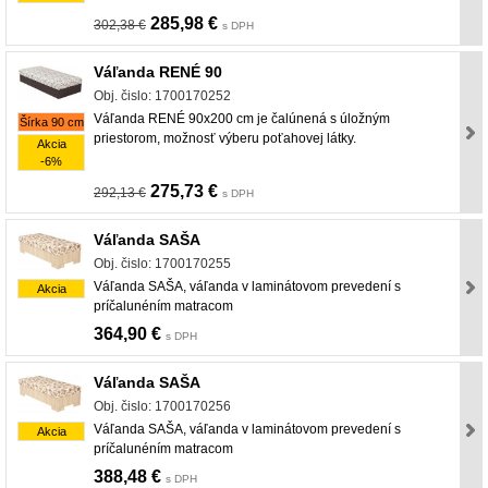
285,98 €
302,38 €
s DPH
Váľanda RENÉ 90
Obj. čislo: 1700170252
Váľanda RENÉ 90x200 cm je čalúnená s úložným
Šírka 90 cm
priestorom, možnosť výberu poťahovej látky.
Akcia
-6%
275,73 €
292,13 €
s DPH
Váľanda SAŠA
Obj. čislo: 1700170255
Váľanda SAŠA, váľanda v laminátovom prevedení s
Akcia
príčalunéním matracom
364,90 €
s DPH
Váľanda SAŠA
Obj. čislo: 1700170256
Váľanda SAŠA, váľanda v laminátovom prevedení s
Akcia
príčalunéním matracom
388,48 €
s DPH