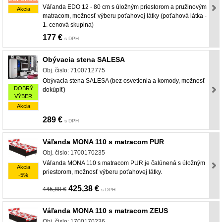
Váľanda EDO 12 - 80 cm s úložným priestorom a pružinovým
Akcia
matracom, možnosť výberu poťahovej látky (poťahová látka -
1. cenová skupina)
177 €
s DPH
Obývacia stena SALESA
Obj. čislo: 7100712775
Obývacia stena SALESA (bez osvetlenia a komody, možnosť
DOBRÝ
dokúpiť)
VÝBER
Akcia
289 €
s DPH
Váľanda MONA 110 s matracom PUR
Obj. čislo: 1700170235
Váľanda MONA 110 s matracom PUR je čalúnená s úložným
Akcia
priestorom, možnosť výberu poťahovej látky.
-5%
425,38 €
445,88 €
s DPH
Váľanda MONA 110 s matracom ZEUS
Obj. čislo: 1700170236