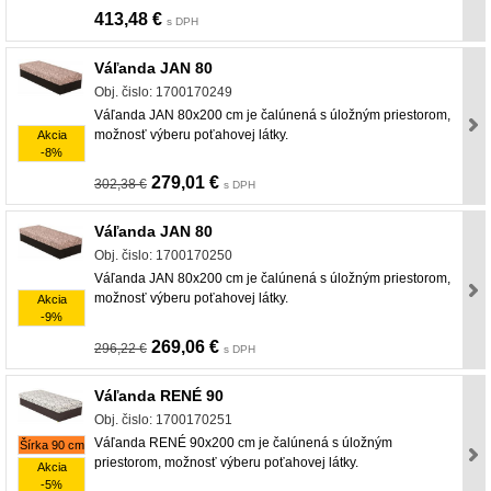
413,48 €
s DPH
Váľanda JAN 80
Obj. čislo: 1700170249
Váľanda JAN 80x200 cm je čalúnená s úložným priestorom,
možnosť výberu poťahovej látky.
Akcia
-8%
279,01 €
302,38 €
s DPH
Váľanda JAN 80
Obj. čislo: 1700170250
Váľanda JAN 80x200 cm je čalúnená s úložným priestorom,
možnosť výberu poťahovej látky.
Akcia
-9%
269,06 €
296,22 €
s DPH
Váľanda RENÉ 90
Obj. čislo: 1700170251
Váľanda RENÉ 90x200 cm je čalúnená s úložným
Šírka 90 cm
priestorom, možnosť výberu poťahovej látky.
Akcia
-5%