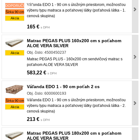
Váľanda EDO 1 - 90 cm s úložným priestorom, možnosťou
DOPORUČUJEME
výberu typu matraca a poťahovej látky (poťahová látka - 1.
Šírka 90 cm
cenová skupina)
Akcia
165 €
s DPH
Matrac PEGAS PLUS 160x200 cm s poťahom
ALOE VERA SILVER
Obj. čislo: 4500450237
Akcia
Matrac PEGAS PLUS - 160x200 cm sendvičový matrac s
poťahom ALOE VERA SILVER
583,22 €
s DPH
Váľanda EDO 1 - 90 cm poťah 2 cs
Obj. čislo: 6000600193
Váľanda EDO 1 - 90 cm s úložným priestorom, možnosťou
Šírka 90 cm
výberu typu matraca a poťahovej látky (poťahová látka - 2.
Akcia
cenová skupina)
213 €
s DPH
Matrac PEGAS PLUS 180x200 cm s poťahom
ALOE VERA SILVER