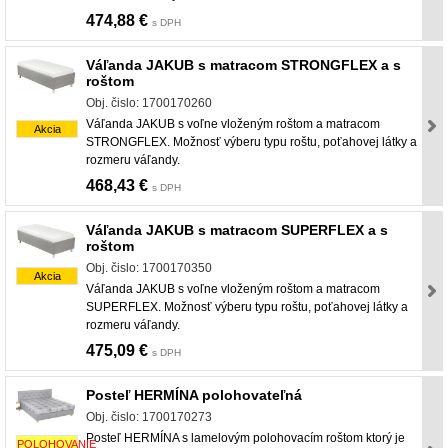
474,88 €
s DPH
Váľanda JAKUB s matracom STRONGFLEX a s
roštom
Obj. čislo: 1700170260
Váľanda JAKUB s voľne vloženým roštom a matracom
Akcia
STRONGFLEX. Možnosť výberu typu roštu, poťahovej látky a
rozmeru váľandy.
468,43 €
s DPH
Váľanda JAKUB s matracom SUPERFLEX a s
roštom
Obj. čislo: 1700170350
Akcia
Váľanda JAKUB s voľne vloženým roštom a matracom
SUPERFLEX. Možnosť výberu typu roštu, poťahovej látky a
rozmeru váľandy.
475,09 €
s DPH
Posteľ HERMÍNA polohovateľná
Obj. čislo: 1700170273
Posteľ HERMÍNA s lamelovým polohovacím roštom ktorý je
POLOHOVANIE