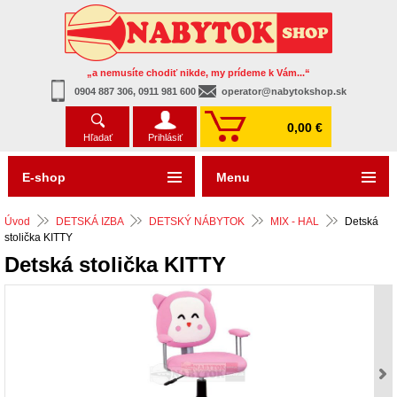
„a nemusíte chodiť nikde, my prídeme k Vám...“
0904 887 306, 0911 981 600
operator@nabytokshop.sk
0,00 €
Hľadať
Prihlásiť
E-shop
Menu
Úvod
DETSKÁ IZBA
DETSKÝ NÁBYTOK
MIX - HAL
Detská
stolička KITTY
Detská stolička KITTY