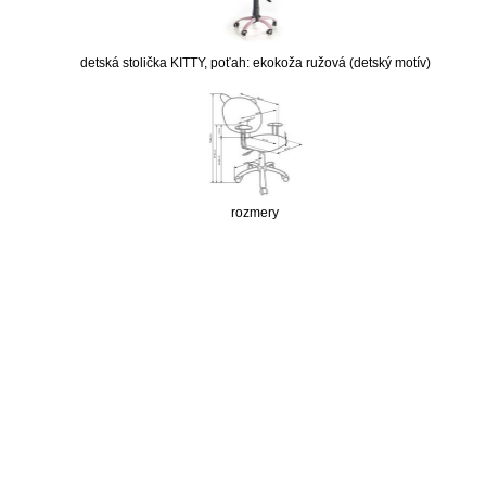
detská stolička KITTY, poťah: ekokoža ružová (detský motív)
rozmery
nabytok, nábytok, predaj nabytku, predaj nábytku, internetový nábytok, dom nábytku, dom
nabytku, kuchynká linka, linka, kuchyna, obývacia izba, pohovka, pohovky, posteľ, postel,
váľanda, valanda, valenda, skrinka, skriňa, skrina, sedacia súprava, sedcie súpravy, matrac,
matrace, vakuove matrace, molitan, stolička, stolicka, stoly, stôl, jedálensky komplet, spálňa,
spalna, sektorovy nabytok, konferenčný stolík, stolík, rohová lavica, študentský nábytok, písací
stolík, rozkladacie kreslo, rozkladacia pohovka, chodbový nábytok, predsienový nábytok,
komody , komoda, akcie, akciový nábytok, obývacia stena, obývacie steny, rošty, vankúše,
prikrývky, komplet, komplety, intrenetový obchod, internetový dom nábytku, internetové
centrum nábytku, nábytok pre náročných, nábytok shop, shop nábytok, shop nabytok