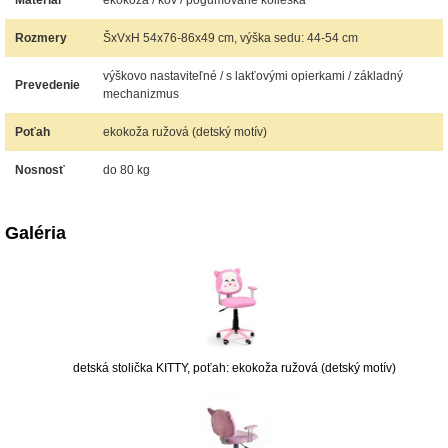
Materiál
ekokoža / kov / pogumované kolieska
Rozmery
ŠxVxH 54x76-86x49 cm, výška sedu: 44-54 cm
výškovo nastaviteľné / s lakťovými opierkami / základný
Prevedenie
mechanizmus
Poťah
ekokoža ružová (detský motív)
Nosnosť
do 80 kg
Galéria
detská stolička KITTY, poťah: ekokoža ružová (detský motív)