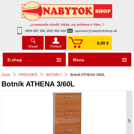
„a nemusíte chodiť nikde, my prídeme k Vám...“
0904 887 306, 0911 981 600
operator@nabytokshop.sk
0,00 €
Hľadať
Prihlásiť
E-shop
Menu
Úvod
PREDSIEŇ
BOTNÍKY
Botník ATHENA 3/60L
Botník ATHENA 3/60L