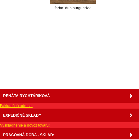
farba: dub burgundzki
nabytok, nábytok, predaj nabytku, predaj nábytku, internetový nábytok, dom nábytku, dom
nabytku, kuchynká linka, linka, kuchyna, obývacia izba, pohovka, pohovky, posteľ, postel,
váľanda, valanda, valenda, skrinka, skriňa, skrina, sedacia súprava, sedcie súpravy, matrac,
matrace, vakuove matrace, molitan, stolička, stolicka, stoly, stôl, jedálensky komplet, spálňa,
spalna, sektorovy nabytok, konferenčný stolík, stolík, rohová lavica, študentský nábytok, písací
stolík, rozkladacie kreslo, rozkladacia pohovka, chodbový nábytok, predsienový nábytok,
komody , komoda, akcie, akciový nábytok, obývacia stena, obývacie steny, rošty, vankúše,
prikrývky, komplet, komplety, intrenetový obchod, internetový dom nábytku, internetové
centrum nábytku, nábytok pre náročných, nábytok shop, shop nábytok, shop nabytok
RENÁTA RYCHTÁRIKOVÁ
Fakturačná adresa:
EXPEDIČNÉ SKLADY
Vyskladnenie a dovoz tovaru:
PRACOVNÁ DOBA - SKLAD: