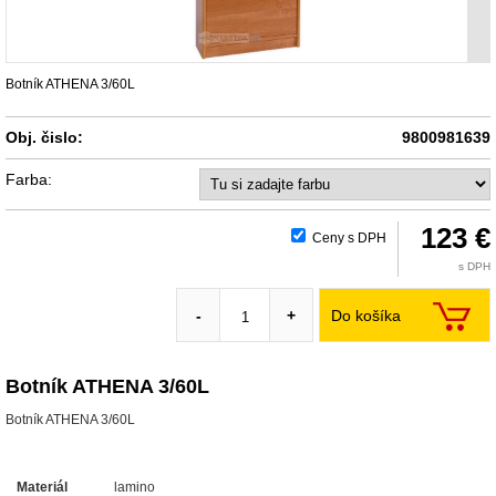
Botník ATHENA 3/60L
Obj. čislo:
9800981639
Farba:
123 €
Ceny s DPH
s DPH
Do košíka
-
+
Botník ATHENA 3/60L
Botník ATHENA 3/60L
Materiál
lamino