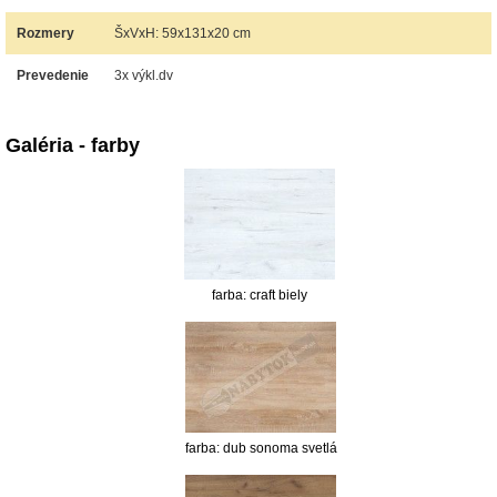
Rozmery
ŠxVxH: 59x131x20 cm
Prevedenie
3x výkl.dv
Galéria - farby
farba: craft biely
farba: dub sonoma svetlá