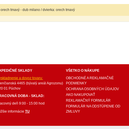
 orech tmavý - dub milano / dvierka: orech tmavý
internetový nábytok, dom nábytku, dom nabytku, kuchynká linka, linka, kuchyna, obývacia izba, 
ie súpravy, matrac, matrace, vakuove matrace, molitan, stolička, stolicka, stoly, stôl, jedálensky
ísací stolík, rozkladacie kreslo, rozkladacia pohovka, chodbový nábytok, predsienový nábytok, kom
komplety, intrenetový obchod, internetový dom nábytku, internetové centrum nábytku, nábytok pr
XPEDIČNÉ SKLADY
VŠETKO O NÁKUPE
yskladnenie a dovoz tovaru:
OBCHODNÉ A REKLAMAČNÉ
renčianská 4465 (bývalý areál Agrozonu)
PODMIENKY
20 01 Púchov
OCHRANA OSOBNÝCH ÚDAJOV
AKO NAKUPOVAŤ
RACOVNÁ DOBA - SKLAD:
REKLAMAČNÝ FORMULÁR
racovný deň 9:00 - 15:00 hod
FORMULÁR NA ODSTÚPENIE OD
ižšie informácie
TU
ZMLUVY