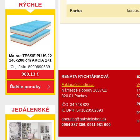
RÝCHLE
Farba
korpus:
DODANIE
nabytok, nábytok, predaj nabytku, predaj nábytku, 
valenda, skrinka, skriňa, skrina, sedacia súprava, sedc
stolík, stolík, rohová lavica, študentský nábytok, p
Matrac TESSIE PLUS 22
obývacie steny, rošty, vankúše, prikrývky, komplet, 
140x200 cm AKCIA 1+1
Obj. číslo: 8900890539
989,13 €
RENÁTA RYCHTÁRIKOVÁ
E
Fakturačná adresa:
V
Ďalšie ponuky
Námestie slobody 1657/11
T
020 01 Púchov
0
P
IČO: 34 748 822
JEDÁLENSKÉ
IČ DPH: SK1020502593
p
SETY
operator@nabytokshop.sk
bl
0904 887 306, 0911 981 600