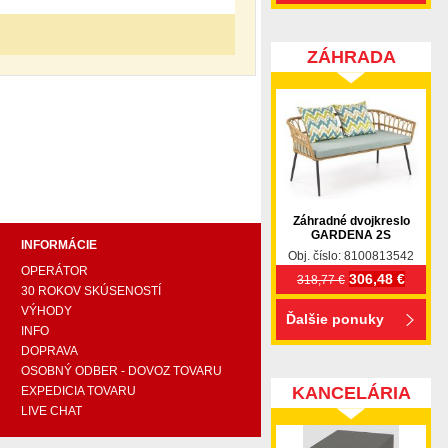
ZÁHRADA
pohovka, pohovky, posteľ, postel, váľanda, valanda,
 komplet, spálňa, spalna, sektorovy nabytok, konferenčný
ody , komoda, akcie, akciový nábytok, obývacia stena,
e náročných, nábytok shop, shop nábytok, shop nabytok
Záhradné dvojkreslo
GARDENA 2S
INFORMÁCIE
Obj. číslo: 8100813542
OPERÁTOR
306,48 €
318,77 €
30 ROKOV SKÚSENOSTÍ
VÝHODY
Ďalšie ponuky
INFO
DOPRAVA
OSOBNÝ ODBER - DOVOZ TOVARU
KANCELÁRIA
EXPEDICIA TOVARU
LIVE CHAT