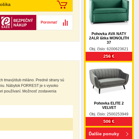
ošíka
Porovnať
Pohovka AVA NATY
2ALR látka MONOLITH
37
Obj. číslo: 6200623621
256 €
ch tmavý/dub miláno. Predné strany sú
niu. Nábytok FORREST je s vysoko
ri používaní. Možnosť zostavenia
Pohovka ELITE 2
VELVET
Obj. číslo: 2500253949
506 €
Ďalšie ponuky