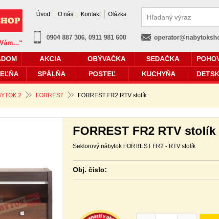
Úvod
O nás
Kontakt
Otázka
0904 887 306, 0911 981 600
operator@nabytoksh
 Vám...“
ADOM
AKCIA
OBÝVAČKA
SEDAČKA
POHO
EĽŇA
SPÁLŇA
POSTEĽ
KUCHYŇA
DETSK
YTOK 2
FORREST
FORREST FR2 RTV stolík
FORREST FR2 RTV stolík
Sektorový nábytok FORREST FR2 - RTV stolík
Obj. čislo: