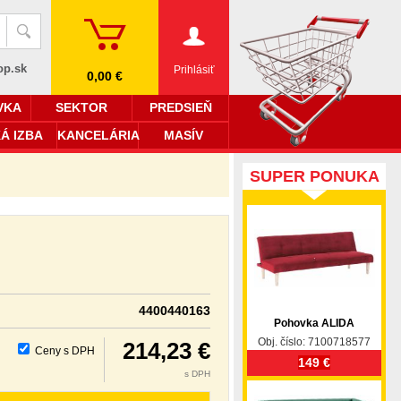
op.sk
Prihlásiť
0,00 €
VKA
SEKTOR
PREDSIEŇ
Á IZBA
KANCELÁRIA
MASÍV
SUPER PONUKA
4400440163
Pohovka ALIDA
Obj. číslo: 7100718577
214,23 €
Ceny s DPH
149 €
s DPH