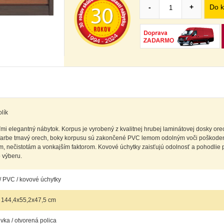
Do k
-
+
lík
 elegantný nábytok. Korpus je vyrobený z kvalitnej hrubej laminátovej dosky ore
 farbe tmavý orech, boky korpusu sú zakončené PVC lemom odolným voči poškode
 nečistotám a vonkajším faktorom. Kovové úchytky zaisťujú odolnosť a pohodlie p
o výberu.
/ PVC / kovové úchytky
 144,4x55,2x47,5 cm
vka / otvorená polica