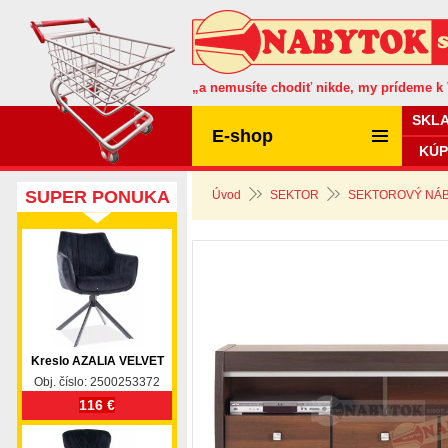
„a nemusíte chodiť nikde, my prídeme k
SKL
E-shop
KÚP
SUPER PONUKA
Úvod
SEKTOR
SEKTOROVÝ NÁB
Kreslo AZALIA VELVET
Obj. číslo: 2500253372
116 €