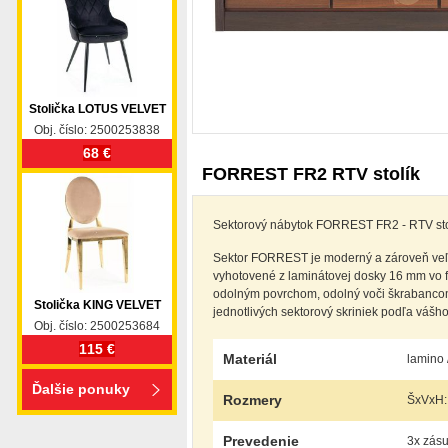
Stolička LOTUS VELVET
Obj. číslo: 2500253838
68 €
FORREST FR2 RTV stolík
Sektorový nábytok FORREST FR2 - RTV sto
Sektor FORREST je moderný a zároveň veľmi
vyhotovené z laminátovej dosky 16 mm vo
odolným povrchom, odolný voči škrabancom,
Stolička KING VELVET
jednotlivých sektorový skriniek podľa vášh
Obj. číslo: 2500253684
115 €
Materiál
lamino 
Ďalšie ponuky
Rozmery
ŠxVxH:
Prevedenie
3x zásu