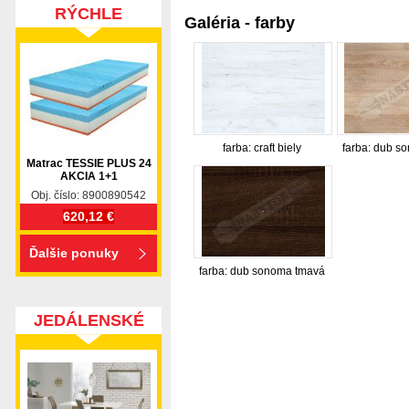
RÝCHLE
Galéria - farby
DODANIE
farba: craft biely
farba: dub s
Matrac TESSIE PLUS 24
AKCIA 1+1
Obj. číslo: 8900890542
620,12 €
Ďalšie ponuky
farba: dub sonoma tmavá
JEDÁLENSKÉ
nabytok, nábytok, predaj nabytku, predaj nábytku, 
SETY
valenda, skrinka, skriňa, skrina, sedacia súprava, sedc
stolík, stolík, rohová lavica, študentský nábytok, p
obývacie steny, rošty, vankúše, prikrývky, komplet, 