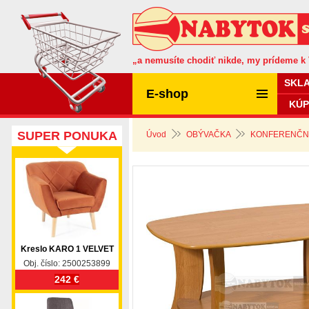
„a nemusíte chodiť nikde, my prídeme k
SKL
E-shop
KÚP
SUPER PONUKA
Úvod
OBÝVAČKA
KONFERENČNÉ
Kreslo KARO 1 VELVET
Obj. číslo: 2500253899
242 €