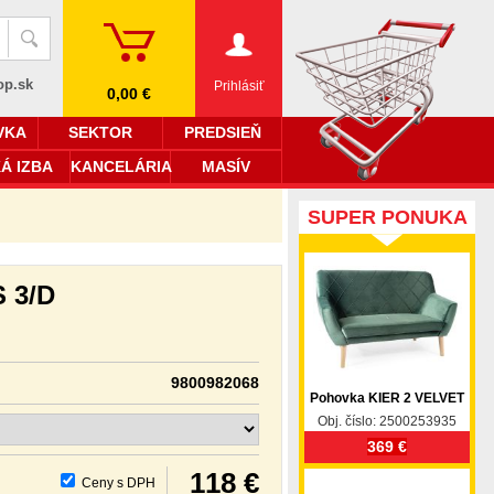
op.sk
Prihlásiť
0,00 €
VKA
SEKTOR
PREDSIEŇ
Á IZBA
KANCELÁRIA
MASÍV
SUPER PONUKA
S 3/D
9800982068
Pohovka KIER 2 VELVET
Obj. číslo: 2500253935
369 €
118 €
Ceny s DPH