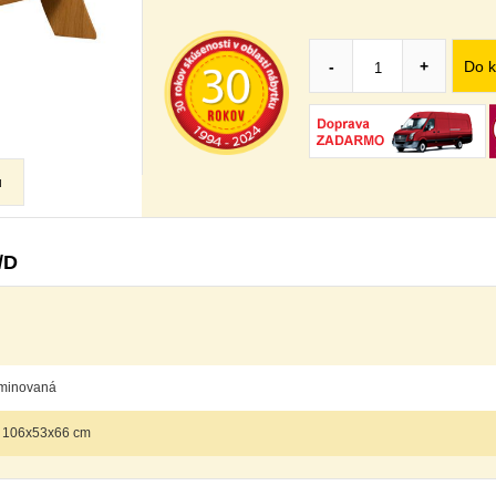
Do k
-
+
u
/D
minovaná
 106x53x66 cm