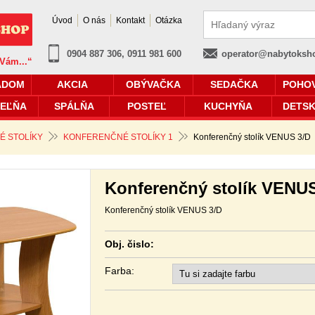
Úvod
O nás
Kontakt
Otázka
0904 887 306, 0911 981 600
operator@nabytoksh
 Vám...“
ADOM
AKCIA
OBÝVAČKA
SEDAČKA
POHO
EĽŇA
SPÁLŇA
POSTEĽ
KUCHYŇA
DETSK
 STOLÍKY
KONFERENČNÉ STOLÍKY 1
Konferenčný stolík VENUS 3/D
Konferenčný stolík VENU
Konferenčný stolík VENUS 3/D
Obj. čislo:
Farba: