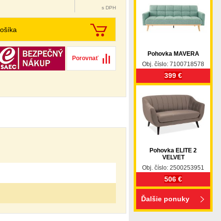
s DPH
ošíka
Pohovka MAVERA
Porovnať
Obj. číslo: 7100718578
399 €
Pohovka ELITE 2
VELVET
Obj. číslo: 2500253951
506 €
Ďalšie ponuky