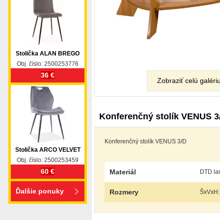
Stolička ALAN BREGO
Obj. číslo: 2500253776
36 €
Zobraziť celú galéri
Konferenčný stolík VENUS 3
Konferenčný stolík VENUS 3/D
Stolička ARCO VELVET
Obj. číslo: 2500253459
60 €
Materiál
DTD la
Ďalšie ponuky
Rozmery
ŠxVxH: