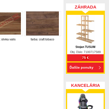
ZÁHRADA
: slivka valis
farba: craft tobaco
Stojan TUSUM
Obj. číslo: 7100717589
75 €
Ďalšie ponuky
KANCELÁRIA
pohovka, pohovky, posteľ, postel, váľanda, valanda,
 komplet, spálňa, spalna, sektorovy nabytok, konferenčný
ody , komoda, akcie, akciový nábytok, obývacia stena,
e náročných, nábytok shop, shop nábytok, shop nabytok