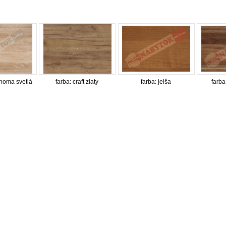
onoma svetlá
farba: craft zlaty
farba: jelša
farba
internetový nábytok, dom nábytku, dom nabytku, kuchynká linka, linka, kuchyna, obývacia izba, 
ie súpravy, matrac, matrace, vakuove matrace, molitan, stolička, stolicka, stoly, stôl, jedálensky
ísací stolík, rozkladacie kreslo, rozkladacia pohovka, chodbový nábytok, predsienový nábytok, kom
komplety, intrenetový obchod, internetový dom nábytku, internetové centrum nábytku, nábytok pr