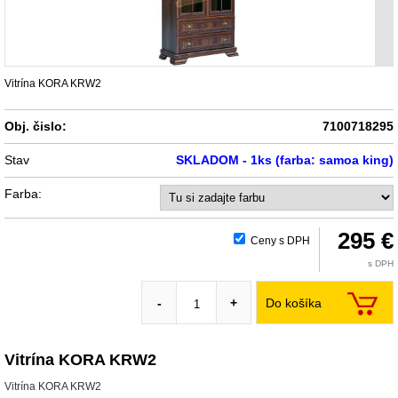
Vitrína KORA KRW2
Obj. čislo:
7100718295
Stav
SKLADOM - 1ks (farba: samoa king)
Farba:
295 €
Ceny s DPH
s DPH
Do košíka
-
+
Vitrína KORA KRW2
Vitrína KORA KRW2