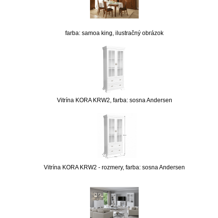
farba: samoa king, ilustračný obrázok
Vitrína KORA KRW2, farba: sosna Andersen
Vitrína KORA KRW2 - rozmery, farba: sosna Andersen