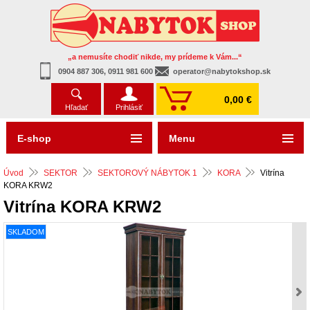
„a nemusíte chodiť nikde, my prídeme k Vám...“
0904 887 306, 0911 981 600
operator@nabytokshop.sk
0,00 €
Hľadať
Prihlásiť
E-shop
Menu
Úvod
SEKTOR
SEKTOROVÝ NÁBYTOK 1
KORA
Vitrína
KORA KRW2
Vitrína KORA KRW2
SKLADOM