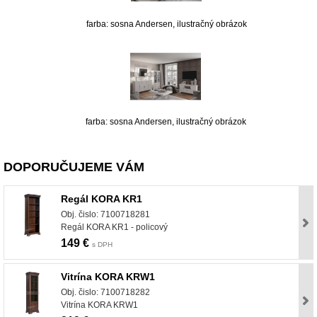
farba: sosna Andersen, ilustračný obrázok
farba: sosna Andersen, ilustračný obrázok
DOPORUČUJEME VÁM
Regál KORA KR1
Obj. čislo: 7100718281
Regál KORA KR1 - policový
149 €
s DPH
Vitrína KORA KRW1
Obj. čislo: 7100718282
Vitrína KORA KRW1