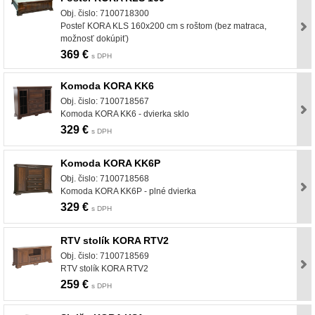
Obj. čislo: 7100718300
Posteľ KORA KLS 160x200 cm s roštom (bez matraca,
možnosť dokúpiť)
369 €
s DPH
Komoda KORA KK6
Obj. čislo: 7100718567
Komoda KORA KK6 - dvierka sklo
329 €
s DPH
Komoda KORA KK6P
Obj. čislo: 7100718568
Komoda KORA KK6P - plné dvierka
329 €
s DPH
RTV stolík KORA RTV2
Obj. čislo: 7100718569
RTV stolík KORA RTV2
259 €
s DPH