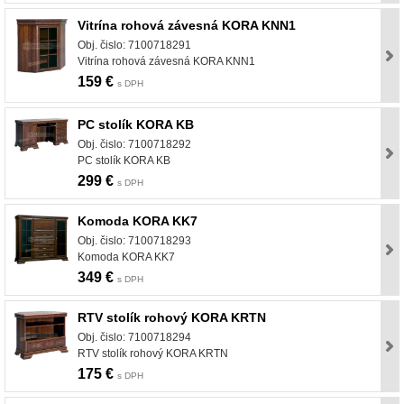
Vitrína rohová závesná KORA KNN1
Obj. čislo: 7100718291
Vitrína rohová závesná KORA KNN1
159 €
s DPH
PC stolík KORA KB
Obj. čislo: 7100718292
PC stolík KORA KB
299 €
s DPH
Komoda KORA KK7
Obj. čislo: 7100718293
Komoda KORA KK7
349 €
s DPH
RTV stolík rohový KORA KRTN
Obj. čislo: 7100718294
RTV stolík rohový KORA KRTN
175 €
s DPH