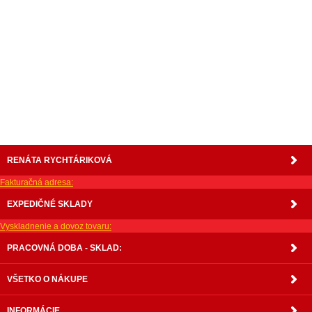
nabytok, nábytok, predaj nabytku, predaj nábytku, internetový nábytok, dom nábytku, dom
nabytku, kuchynká linka, linka, kuchyna, obývacia izba, pohovka, pohovky, posteľ, postel,
váľanda, valanda, valenda, skrinka, skriňa, skrina, sedacia súprava, sedcie súpravy, matrac,
matrace, vakuove matrace, molitan, stolička, stolicka, stoly, stôl, jedálensky komplet, spálňa,
spalna, sektorovy nabytok, konferenčný stolík, stolík, rohová lavica, študentský nábytok, písací
stolík, rozkladacie kreslo, rozkladacia pohovka, chodbový nábytok, predsienový nábytok,
komody , komoda, akcie, akciový nábytok, obývacia stena, obývacie steny, rošty, vankúše,
prikrývky, komplet, komplety, intrenetový obchod, internetový dom nábytku, internetové
centrum nábytku, nábytok pre náročných, nábytok shop, shop nábytok, shop nabytok
RENÁTA RYCHTÁRIKOVÁ
Fakturačná adresa:
EXPEDIČNÉ SKLADY
Vyskladnenie a dovoz tovaru:
PRACOVNÁ DOBA - SKLAD:
VŠETKO O NÁKUPE
INFORMÁCIE