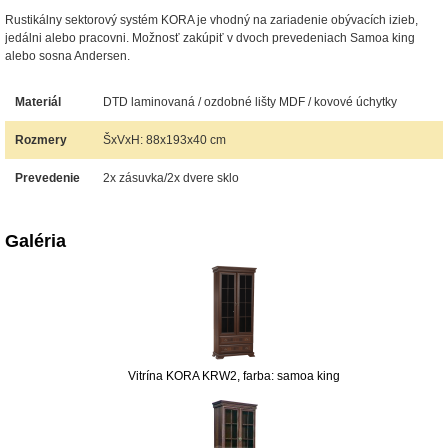
Rustikálny sektorový systém KORA je vhodný na zariadenie obývacích izieb,
jedálni alebo pracovni. Možnosť zakúpiť v dvoch prevedeniach Samoa king
alebo sosna Andersen.
Materiál
DTD laminovaná / ozdobné lišty MDF / kovové úchytky
Rozmery
ŠxVxH: 88x193x40 cm
Prevedenie
2x zásuvka/2x dvere sklo
Galéria
Vitrína KORA KRW2, farba: samoa king