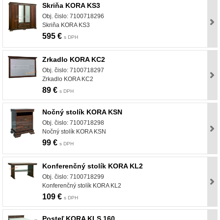
Skriňa KORA KS3
Obj. čislo: 7100718296
Skriňa KORA KS3
595 €
s DPH
Zrkadlo KORA KC2
Obj. čislo: 7100718297
Zrkadlo KORA KC2
89 €
s DPH
Nočný stolík KORA KSN
Obj. čislo: 7100718298
Nočný stolík KORA KSN
99 €
s DPH
Konferenčný stolík KORA KL2
Obj. čislo: 7100718299
Konferenčný stolík KORA KL2
109 €
s DPH
Posteľ KORA KLS 160