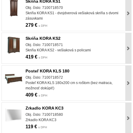
Skriňa KORA KS1
Obj. čislo: 7100718570
Skriňa KORA KS1 - dvojdverová vešiaková skriňa s dvomi
zásuvkami
279 €
s DPH
Skriňa KORA KS2
Obj. čislo: 7100718571
Skriňa KORA KS2 - vešiaková s policami
419 €
s DPH
Posteľ KORA KLS 180
Obj. čislo: 7100718572
Posteľ KORA KLS 180x200 cm s roštom (bez matraca,
možnosť dokúpiť)
409 €
s DPH
Zrkadlo KORA KC3
Obj. čislo: 7100718580
Zrkadlo KORA KC3
119 €
s DPH