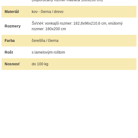
(odporúčaný rozmer matraca 180x200 cm)
Materiál
kov - čierna / drevo
ŠxVxH: vonkajší rozmer: 182,8x96x210,6 cm, vnútorný
Rozmery
rozmer: 180x200 cm
Farba
čerešňa / čierna
Rošt
s lamelovým roštom
Nosnosť
do 100 kg
nabytok, nábytok, predaj nabytku, predaj nábytku, internetový nábytok, dom nábytku, dom
nabytku, kuchynká linka, linka, kuchyna, obývacia izba, pohovka, pohovky, posteľ, postel,
váľanda, valanda, valenda, skrinka, skriňa, skrina, sedacia súprava, sedcie súpravy, matrac,
matrace, vakuove matrace, molitan, stolička, stolicka, stoly, stôl, jedálensky komplet, spálňa,
spalna, sektorovy nabytok, konferenčný stolík, stolík, rohová lavica, študentský nábytok, písací
stolík, rozkladacie kreslo, rozkladacia pohovka, chodbový nábytok, predsienový nábytok,
komody , komoda, akcie, akciový nábytok, obývacia stena, obývacie steny, rošty, vankúše,
prikrývky, komplet, komplety, intrenetový obchod, internetový dom nábytku, internetové
centrum nábytku, nábytok pre náročných, nábytok shop, shop nábytok, shop nabytok