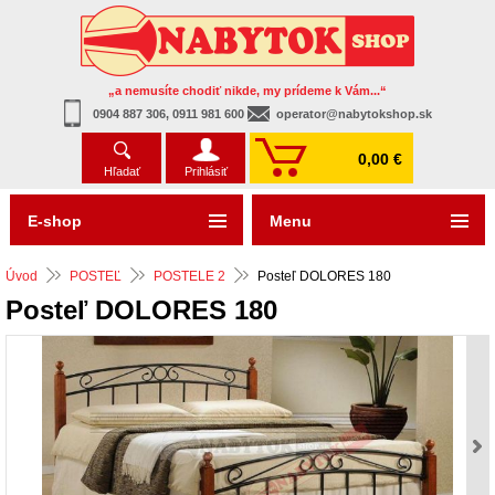
„a nemusíte chodiť nikde, my prídeme k Vám...“
0904 887 306, 0911 981 600
operator@nabytokshop.sk
0,00 €
Hľadať
Prihlásiť
E-shop
Menu
Úvod
POSTEĽ
POSTELE 2
Posteľ DOLORES 180
Posteľ DOLORES 180