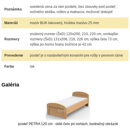
uvedená cena za rám postele, bez zásuvky pod posteľ,
Poznámka
nočného stolíka, roštov a matracov, možnosť dokúpiť
Materiál
masív BUK lakovaný, hrúbka masívu 25 mm
vnútorný rozmer (ŠxD) 120x200, 210, 220 cm, vonkajšie
Rozmery
rozmery (ŠxD) 131x206, 216, 226 cm, výška čela 73 cm,
výška po hornú hranu bočnice je 42 cm
Prevedenie
posteľ je s nastaviteľným kovaním pre rošty v pevnom ráme
Farba
lak
Galéria
posteľ PETRA 120 cm - oblé čelo pri nohách, ilustračný obrázok