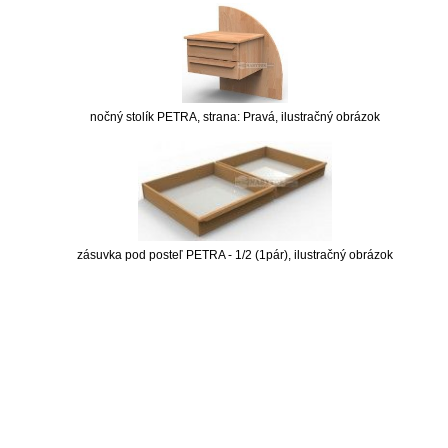
nočný stolík PETRA, strana: Pravá, ilustračný obrázok
zásuvka pod posteľ PETRA - 1/2 (1pár), ilustračný obrázok
nabytok, nábytok, predaj nabytku, predaj nábytku, internetový nábytok, dom nábytku, dom
nabytku, kuchynká linka, linka, kuchyna, obývacia izba, pohovka, pohovky, posteľ, postel,
váľanda, valanda, valenda, skrinka, skriňa, skrina, sedacia súprava, sedcie súpravy, matrac,
matrace, vakuove matrace, molitan, stolička, stolicka, stoly, stôl, jedálensky komplet, spálňa,
spalna, sektorovy nabytok, konferenčný stolík, stolík, rohová lavica, študentský nábytok, písací
stolík, rozkladacie kreslo, rozkladacia pohovka, chodbový nábytok, predsienový nábytok,
komody , komoda, akcie, akciový nábytok, obývacia stena, obývacie steny, rošty, vankúše,