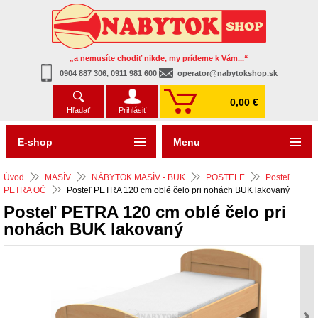
„a nemusíte chodiť nikde, my prídeme k Vám...“
0904 887 306, 0911 981 600
operator@nabytokshop.sk
0,00 €
Hľadať
Prihlásiť
E-shop
Menu
Úvod
MASÍV
NÁBYTOK MASÍV - BUK
POSTELE
Posteľ
PETRA OČ
Posteľ PETRA 120 cm oblé čelo pri nohách BUK lakovaný
Posteľ PETRA 120 cm oblé čelo pri
nohách BUK lakovaný