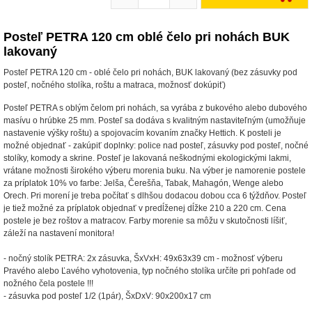
Posteľ PETRA 120 cm oblé čelo pri nohách BUK
lakovaný
Posteľ PETRA 120 cm - oblé čelo pri nohách, BUK lakovaný (bez zásuvky pod
posteľ, nočného stolíka, roštu a matraca, možnosť dokúpiť)
Posteľ PETRA s oblým čelom pri nohách, sa vyrába z bukového alebo dubového
masívu o hrúbke 25 mm. Posteľ sa dodáva s kvalitným nastaviteľným (umožňuje
nastavenie výšky roštu) a spojovacím kovaním značky Hettich. K posteli je
možné objednať - zakúpiť doplnky: police nad posteľ, zásuvky pod posteľ, nočné
stolíky, komody a skrine. Posteľ je lakovaná neškodnými ekologickými lakmi,
vrátane možnosti širokého výberu morenia buku. Na výber je namorenie postele
za príplatok 10% vo farbe: Jelša, Čerešňa, Tabak, Mahagón, Wenge alebo
Orech. Pri morení je treba počítať s dlhšou dodacou dobou cca 6 týždňov. Posteľ
je tiež možné za príplatok objednať v predĺženej dĺžke 210 a 220 cm. Cena
postele je bez roštov a matracov. Farby morenie sa môžu v skutočnosti líšiť,
záleží na nastavení monitora!
- nočný stolík PETRA: 2x zásuvka, ŠxVxH: 49x63x39 cm - možnosť výberu
Pravého alebo Ľavého vyhotovenia, typ nočného stolíka určíte pri pohľade od
nožného čela postele !!!
- zásuvka pod posteľ 1/2 (1pár), ŠxDxV: 90x200x17 cm