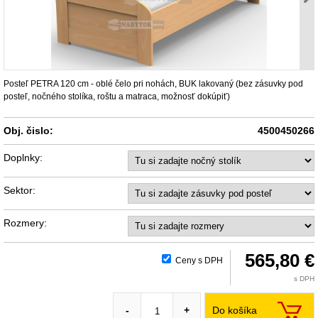
Posteľ PETRA 120 cm - oblé čelo pri nohách, BUK lakovaný (bez zásuvky pod
posteľ, nočného stolíka, roštu a matraca, možnosť dokúpiť)
Obj. čislo:
4500450266
Doplnky:
Sektor:
Rozmery:
565,80 €
Ceny s DPH
s DPH
Do košíka
-
+