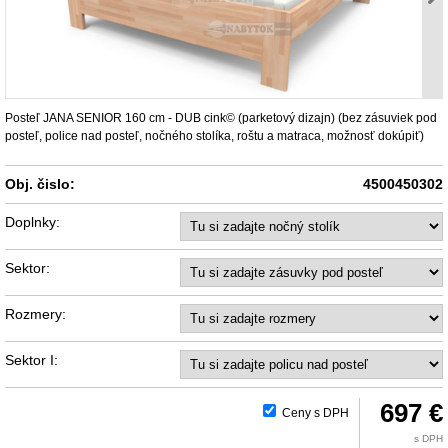
Posteľ JANA SENIOR 160 cm - DUB cink© (parketový dizajn) (bez zásuviek pod
posteľ, police nad posteľ, nočného stolíka, roštu a matraca, možnosť dokúpiť)
Obj. čislo:
4500450302
Doplnky:
Sektor:
Rozmery:
Sektor I:
697 €
Ceny s DPH
s DPH