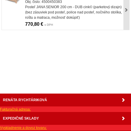
Obj. čislo: 4500450383
Posteľ JANA SENIOR 200 cm - DUB cink© (parketový dizajn)
(bez zásuviek pod posteľ, police nad posteľ, nočného stolíka,
roštu a matraca, možnosť dokúpiť)
770,80 €
s DPH
nabytok, nábytok, predaj nabytku, predaj nábytku, internetový nábytok, dom nábytku, dom
nabytku, kuchynká linka, linka, kuchyna, obývacia izba, pohovka, pohovky, posteľ, postel,
váľanda, valanda, valenda, skrinka, skriňa, skrina, sedacia súprava, sedcie súpravy, matrac,
matrace, vakuove matrace, molitan, stolička, stolicka, stoly, stôl, jedálensky komplet, spálňa,
spalna, sektorovy nabytok, konferenčný stolík, stolík, rohová lavica, študentský nábytok, písací
stolík, rozkladacie kreslo, rozkladacia pohovka, chodbový nábytok, predsienový nábytok,
komody , komoda, akcie, akciový nábytok, obývacia stena, obývacie steny, rošty, vankúše,
prikrývky, komplet, komplety, intrenetový obchod, internetový dom nábytku, internetové
centrum nábytku, nábytok pre náročných, nábytok shop, shop nábytok, shop nabytok
RENÁTA RYCHTÁRIKOVÁ
Fakturačná adresa:
EXPEDIČNÉ SKLADY
Vyskladnenie a dovoz tovaru: