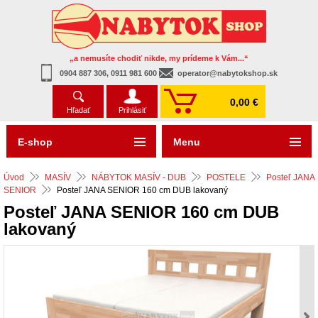
„a nemusíte chodiť nikde, my prídeme k Vám...“
0904 887 306, 0911 981 600
operator@nabytokshop.sk
0,00 €
Hľadať
Prihlásiť
E-shop
Menu
Úvod
MASÍV
NÁBYTOK MASÍV - DUB
POSTELE
Posteľ JANA
SENIOR
Posteľ JANA SENIOR 160 cm DUB lakovaný
Posteľ JANA SENIOR 160 cm DUB
lakovaný