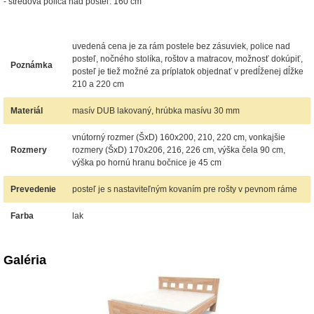
- stredová polica nad posteľ: 160 cm
uvedená cena je za rám postele bez zásuviek, police nad
posteľ, nočného stolíka, roštov a matracov, možnosť dokúpiť,
Poznámka
posteľ je tiež možné za príplatok objednať v predĺženej dĺžke
210 a 220 cm
Materiál
masív DUB lakovaný, hrúbka masívu 30 mm
vnútorný rozmer (ŠxD) 160x200, 210, 220 cm, vonkajšie
Rozmery
rozmery (ŠxD) 170x206, 216, 226 cm, výška čela 90 cm,
výška po hornú hranu bočnice je 45 cm
Prevedenie
posteľ je s nastaviteľným kovaním pre rošty v pevnom ráme
Farba
lak
Galéria