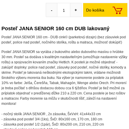
Do košíka
-
+
Posteľ JANA SENIOR 160 cm DUB lakovaný
Posteľ JANA SENIOR 160 cm - DUB cink© (parketový dizajn) (bez zásuviek pod
posteľ, police nad posteľ, nočného stolíka, roštu a matraca, možnosť dokúpiť)
Posteľ JANA SENIOR sa vyrába z bukového alebo dubového masívu o hrúbke
30 mm. Posteľ sa dodáva s kvalitným nastaviteľným (umožňuje nastavenie výšky
roštu) a spojovacím kovaním značky Hettich. K posteli je možné objednať -
zakúpiť doplnky: police nad posteľ, zásuvky pod posteľ, nočné stolíky, komody a
skrine. Posteľ je lakovaná neškodnými ekologickými lakmi, vrátane možnosti
širokého výberu morenia iba buku. Na výber je namorenie postele za príplatok
10% vo farbe: Jelša, Čerešňa, Tabak, Mahagón, Wenge alebo Orech. Pri morení
je treba počítať s dlhšou dodacou dobou cca 6 týždňov. Posteľ je tiež možné za
príplatok objednať v predĺženej dĺžke 210 a 220 cm. Cena postele je bez roštov
a matracov. Farby morenie sa môžu v skutočnosti líšiť, záleží na nastavení
monitora!
- nočný stolík JANA SENIOR , 2x zásuvka, ŠxVxH: 41x44x33 cm
- zásuvka pod posteľ 3/4 (1ks), ŠxD: 80x160 cm, 170 cm, 180 cm
- zásuvka pod posteľ 1/2 (1pár), ŠxD: 80x200 cm, 210 cm, 220 cm