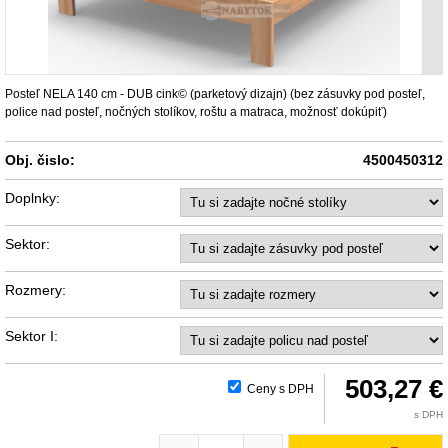
Posteľ NELA 140 cm - DUB cink© (parketový dizajn) (bez zásuvky pod posteľ,
police nad posteľ, nočných stolíkov, roštu a matraca, možnosť dokúpiť)
Obj. čislo:
4500450312
Doplnky:
Sektor:
Rozmery:
Sektor I:
503,27 €
Ceny s DPH
s DPH