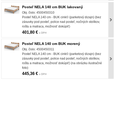
Posteľ NELA 140 cm BUK lakovaný
Obj. čislo: 4500450310
Posteľ NELA 140 cm - BUK cink© (parketový dizajn) (bez
zásuvky pod posteľ, police nad posteľ, nočných stolíkov,
roštu a matraca, možnosť dokúpiť)
401,80 €
s DPH
Posteľ NELA 140 cm BUK morený
Obj. čislo: 4500450311
Posteľ NELA 140 cm - BUK cink© (parketový dizajn) (bez
zásuvky pod posteľ, police nad posteľ, nočných stolíkov,
roštu a matraca, možnosť dokúpiť) (na obrázku ilustračné
foto)
445,36 €
s DPH
nabytok, nábytok, predaj nabytku, predaj nábytku, internetový nábytok, dom nábytku, dom
nabytku, kuchynká linka, linka, kuchyna, obývacia izba, pohovka, pohovky, posteľ, postel,
váľanda, valanda, valenda, skrinka, skriňa, skrina, sedacia súprava, sedcie súpravy, matrac,
matrace, vakuove matrace, molitan, stolička, stolicka, stoly, stôl, jedálensky komplet, spálňa,
spalna, sektorovy nabytok, konferenčný stolík, stolík, rohová lavica, študentský nábytok, písací
stolík, rozkladacie kreslo, rozkladacia pohovka, chodbový nábytok, predsienový nábytok,
komody , komoda, akcie, akciový nábytok, obývacia stena, obývacie steny, rošty, vankúše,