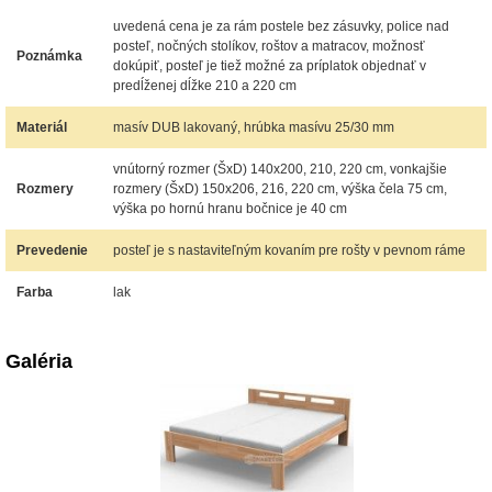
uvedená cena je za rám postele bez zásuvky, police nad
posteľ, nočných stolíkov, roštov a matracov, možnosť
Poznámka
dokúpiť, posteľ je tiež možné za príplatok objednať v
predĺženej dĺžke 210 a 220 cm
Materiál
masív DUB lakovaný, hrúbka masívu 25/30 mm
vnútorný rozmer (ŠxD) 140x200, 210, 220 cm, vonkajšie
Rozmery
rozmery (ŠxD) 150x206, 216, 220 cm, výška čela 75 cm,
výška po hornú hranu bočnice je 40 cm
Prevedenie
posteľ je s nastaviteľným kovaním pre rošty v pevnom ráme
Farba
lak
Galéria