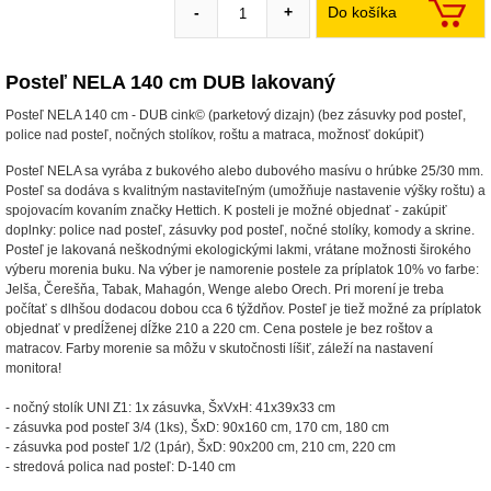
Do košíka
-
+
Posteľ NELA 140 cm DUB lakovaný
Posteľ NELA 140 cm - DUB cink© (parketový dizajn) (bez zásuvky pod posteľ,
police nad posteľ, nočných stolíkov, roštu a matraca, možnosť dokúpiť)
Posteľ NELA sa vyrába z bukového alebo dubového masívu o hrúbke 25/30 mm.
Posteľ sa dodáva s kvalitným nastaviteľným (umožňuje nastavenie výšky roštu) a
spojovacím kovaním značky Hettich. K posteli je možné objednať - zakúpiť
doplnky: police nad posteľ, zásuvky pod posteľ, nočné stolíky, komody a skrine.
Posteľ je lakovaná neškodnými ekologickými lakmi, vrátane možnosti širokého
výberu morenia buku. Na výber je namorenie postele za príplatok 10% vo farbe:
Jelša, Čerešňa, Tabak, Mahagón, Wenge alebo Orech. Pri morení je treba
počítať s dlhšou dodacou dobou cca 6 týždňov. Posteľ je tiež možné za príplatok
objednať v predĺženej dĺžke 210 a 220 cm. Cena postele je bez roštov a
matracov. Farby morenie sa môžu v skutočnosti líšiť, záleží na nastavení
monitora!
- nočný stolík UNI Z1: 1x zásuvka, ŠxVxH: 41x39x33 cm
- zásuvka pod posteľ 3/4 (1ks), ŠxD: 90x160 cm, 170 cm, 180 cm
- zásuvka pod posteľ 1/2 (1pár), ŠxD: 90x200 cm, 210 cm, 220 cm
- stredová polica nad posteľ: D-140 cm