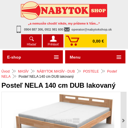
„a nemusíte chodiť nikde, my prídeme k Vám...“
0904 887 306, 0911 981 600
operator@nabytokshop.sk
0,00 €
Hľadať
Prihlásiť
E-shop
Menu
Úvod
MASÍV
NÁBYTOK MASÍV - DUB
POSTELE
Posteľ
NELA
Posteľ NELA 140 cm DUB lakovaný
Posteľ NELA 140 cm DUB lakovaný