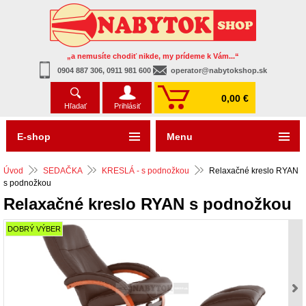
„a nemusíte chodiť nikde, my prídeme k Vám...“
0904 887 306, 0911 981 600
operator@nabytokshop.sk
0,00 €
Hľadať
Prihlásiť
E-shop
Menu
Úvod
SEDAČKA
KRESLÁ - s podnožkou
Relaxačné kreslo RYAN
s podnožkou
Relaxačné kreslo RYAN s podnožkou
DOBRÝ VÝBER