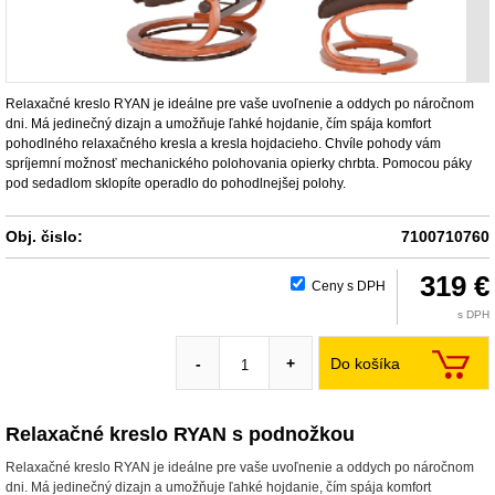
Relaxačné kreslo RYAN je ideálne pre vaše uvoľnenie a oddych po náročnom
dni. Má jedinečný dizajn a umožňuje ľahké hojdanie, čím spája komfort
pohodlného relaxačného kresla a kresla hojdacieho. Chvíle pohody vám
spríjemní možnosť mechanického polohovania opierky chrbta. Pomocou páky
pod sedadlom sklopíte operadlo do pohodlnejšej polohy.
Obj. čislo:
7100710760
319 €
Ceny s DPH
s DPH
Do košíka
-
+
Relaxačné kreslo RYAN s podnožkou
Relaxačné kreslo RYAN je ideálne pre vaše uvoľnenie a oddych po náročnom
dni. Má jedinečný dizajn a umožňuje ľahké hojdanie, čím spája komfort