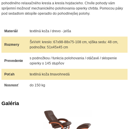
pohodlného relaxačného kresla a kresla hojdacieho. Chvíle pohody vám
spríjemní možnosť mechanického polohovania opierky chrbta. Pomocou páky
pod sedadlom sklopíte operadlo do pohodlnejšej polohy.
Materiál
textilná koža / drevo - jelša
ŠxVxH: kreslo: 67x98-88x75-108 cm, výška sedu: 48 cm,
Rozmery
podnožka: 51x45x45 cm
s podnožkou / funkcia polohovania / otáčavé / sklopenie
Prevedenie
opierky o 145 stupňov
Poťah
textilná koža tmavohnedá
Nosnosť
do 150 kg
Galéria