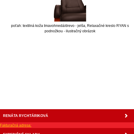
poťah: textilná koža tmavohnedá/drevo - jelša, Relaxačné kreslo RYAN s
podnožkou - ilustračný obrázok
nabytok, nábytok, predaj nabytku, predaj nábytku, internetový nábytok, dom nábytku, dom
nabytku, kuchynká linka, linka, kuchyna, obývacia izba, pohovka, pohovky, posteľ, postel,
váľanda, valanda, valenda, skrinka, skriňa, skrina, sedacia súprava, sedcie súpravy, matrac,
matrace, vakuove matrace, molitan, stolička, stolicka, stoly, stôl, jedálensky komplet, spálňa,
spalna, sektorovy nabytok, konferenčný stolík, stolík, rohová lavica, študentský nábytok, písací
stolík, rozkladacie kreslo, rozkladacia pohovka, chodbový nábytok, predsienový nábytok,
komody , komoda, akcie, akciový nábytok, obývacia stena, obývacie steny, rošty, vankúše,
prikrývky, komplet, komplety, intrenetový obchod, internetový dom nábytku, internetové
centrum nábytku, nábytok pre náročných, nábytok shop, shop nábytok, shop nabytok
RENÁTA RYCHTÁRIKOVÁ
Fakturačná adresa: