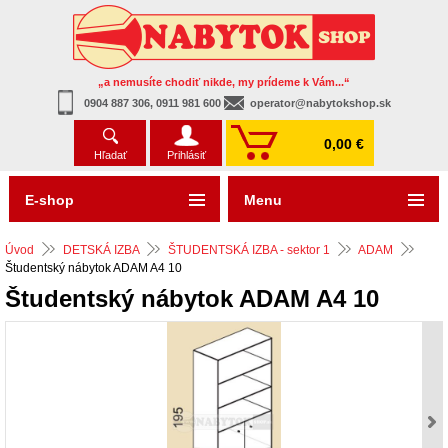
„a nemusíte chodiť nikde, my prídeme k Vám...“
0904 887 306, 0911 981 600
operator@nabytokshop.sk
0,00 €
Hľadať
Prihlásiť
E-shop
Menu
Úvod
DETSKÁ IZBA
ŠTUDENTSKÁ IZBA - sektor 1
ADAM
Študentský nábytok ADAM A4 10
Študentský nábytok ADAM A4 10