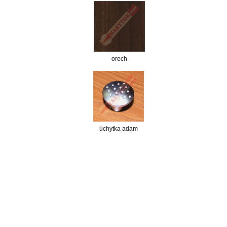
orech
úchytka adam
nabytok, nábytok, predaj nabytku, predaj nábytku, internetový nábytok, dom nábytku, dom
nabytku, kuchynká linka, linka, kuchyna, obývacia izba, pohovka, pohovky, posteľ, postel,
váľanda, valanda, valenda, skrinka, skriňa, skrina, sedacia súprava, sedcie súpravy, matrac,
matrace, vakuove matrace, molitan, stolička, stolicka, stoly, stôl, jedálensky komplet, spálňa,
spalna, sektorovy nabytok, konferenčný stolík, stolík, rohová lavica, študentský nábytok, písací
stolík, rozkladacie kreslo, rozkladacia pohovka, chodbový nábytok, predsienový nábytok,
komody , komoda, akcie, akciový nábytok, obývacia stena, obývacie steny, rošty, vankúše,