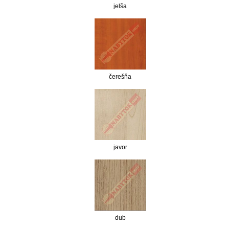
jelša
čerešňa
javor
dub