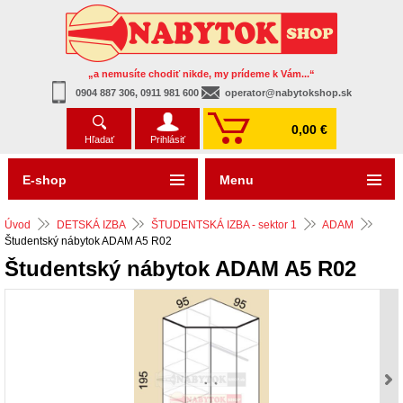
„a nemusíte chodiť nikde, my prídeme k Vám...“
0904 887 306, 0911 981 600
operator@nabytokshop.sk
0,00 €
Hľadať
Prihlásiť
E-shop
Menu
Úvod
DETSKÁ IZBA
ŠTUDENTSKÁ IZBA - sektor 1
ADAM
Študentský nábytok ADAM A5 R02
Študentský nábytok ADAM A5 R02