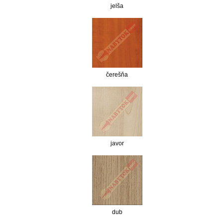
jelša
čerešňa
javor
dub