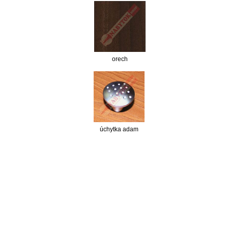
orech
úchytka adam
nabytok, nábytok, predaj nabytku, predaj nábytku, internetový nábytok, dom nábytku, dom
nabytku, kuchynká linka, linka, kuchyna, obývacia izba, pohovka, pohovky, posteľ, postel,
váľanda, valanda, valenda, skrinka, skriňa, skrina, sedacia súprava, sedcie súpravy, matrac,
matrace, vakuove matrace, molitan, stolička, stolicka, stoly, stôl, jedálensky komplet, spálňa,
spalna, sektorovy nabytok, konferenčný stolík, stolík, rohová lavica, študentský nábytok, písací
stolík, rozkladacie kreslo, rozkladacia pohovka, chodbový nábytok, predsienový nábytok,
komody , komoda, akcie, akciový nábytok, obývacia stena, obývacie steny, rošty, vankúše,