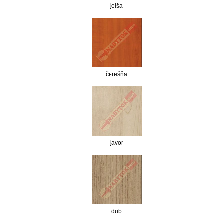
jelša
čerešňa
javor
dub