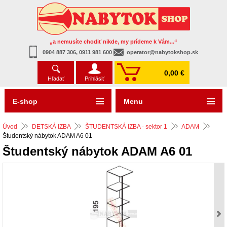
„a nemusíte chodiť nikde, my prídeme k Vám...“
0904 887 306, 0911 981 600
operator@nabytokshop.sk
0,00 €
Hľadať
Prihlásiť
E-shop
Menu
Úvod
DETSKÁ IZBA
ŠTUDENTSKÁ IZBA - sektor 1
ADAM
Študentský nábytok ADAM A6 01
Študentský nábytok ADAM A6 01