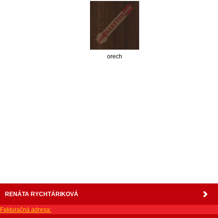
orech
nabytok, nábytok, predaj nabytku, predaj nábytku, internetový nábytok, dom nábytku, dom
nabytku, kuchynká linka, linka, kuchyna, obývacia izba, pohovka, pohovky, posteľ, postel,
váľanda, valanda, valenda, skrinka, skriňa, skrina, sedacia súprava, sedcie súpravy, matrac,
matrace, vakuove matrace, molitan, stolička, stolicka, stoly, stôl, jedálensky komplet, spálňa,
spalna, sektorovy nabytok, konferenčný stolík, stolík, rohová lavica, študentský nábytok, písací
stolík, rozkladacie kreslo, rozkladacia pohovka, chodbový nábytok, predsienový nábytok,
komody , komoda, akcie, akciový nábytok, obývacia stena, obývacie steny, rošty, vankúše,
prikrývky, komplet, komplety, intrenetový obchod, internetový dom nábytku, internetové
centrum nábytku, nábytok pre náročných, nábytok shop, shop nábytok, shop nabytok
RENÁTA RYCHTÁRIKOVÁ
Fakturačná adresa: