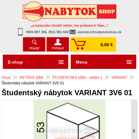
„a nemusíte chodiť nikde, my prídeme k Vám...“
0904 887 306, 0911 981 600
operator@nabytokshop.sk
0,00 €
Hľadať
Prihlásiť
E-shop
Menu
Úvod
DETSKÁ IZBA
ŠTUDENTSKÁ IZBA - sektor 1
VARIANT
Študentský nábytok VARIANT 3V6 01
Študentský nábytok VARIANT 3V6 01