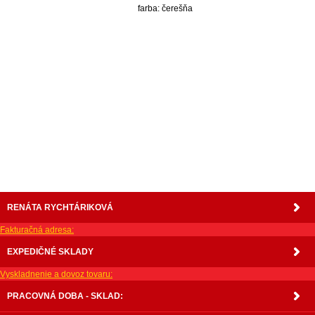
farba: čerešňa
nabytok, nábytok, predaj nabytku, predaj nábytku, internetový nábytok, dom nábytku, dom
nabytku, kuchynká linka, linka, kuchyna, obývacia izba, pohovka, pohovky, posteľ, postel,
váľanda, valanda, valenda, skrinka, skriňa, skrina, sedacia súprava, sedcie súpravy, matrac,
matrace, vakuove matrace, molitan, stolička, stolicka, stoly, stôl, jedálensky komplet, spálňa,
spalna, sektorovy nabytok, konferenčný stolík, stolík, rohová lavica, študentský nábytok, písací
stolík, rozkladacie kreslo, rozkladacia pohovka, chodbový nábytok, predsienový nábytok,
komody , komoda, akcie, akciový nábytok, obývacia stena, obývacie steny, rošty, vankúše,
prikrývky, komplet, komplety, intrenetový obchod, internetový dom nábytku, internetové
centrum nábytku, nábytok pre náročných, nábytok shop, shop nábytok, shop nabytok
RENÁTA RYCHTÁRIKOVÁ
Fakturačná adresa:
EXPEDIČNÉ SKLADY
Vyskladnenie a dovoz tovaru:
PRACOVNÁ DOBA - SKLAD: