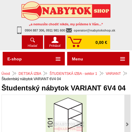
„a nemusíte chodiť nikde, my prídeme k Vám...“
0904 887 306, 0911 981 600
operator@nabytokshop.sk
0,00 €
Hľadať
Prihlásiť
E-shop
Menu
Úvod
DETSKÁ IZBA
ŠTUDENTSKÁ IZBA - sektor 1
VARIANT
Študentský nábytok VARIANT 6V4 04
Študentský nábytok VARIANT 6V4 04