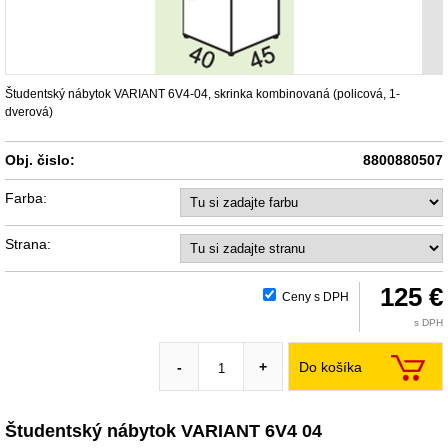
Študentský nábytok VARIANT 6V4-04, skrinka kombinovaná (policová, 1-
dverová)
Obj. čislo:
8800880507
Farba:
Strana:
125 €
Ceny s DPH
s DPH
Do košíka
-
+
Študentský nábytok VARIANT 6V4 04