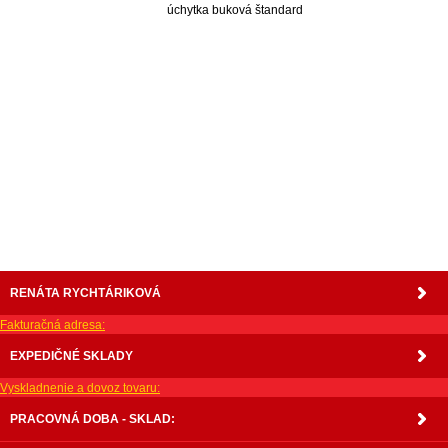
úchytka buková štandard
nabytok, nábytok, predaj nabytku, predaj nábytku, internetový nábytok, dom nábytku, dom
nabytku, kuchynká linka, linka, kuchyna, obývacia izba, pohovka, pohovky, posteľ, postel,
váľanda, valanda, valenda, skrinka, skriňa, skrina, sedacia súprava, sedcie súpravy, matrac,
matrace, vakuove matrace, molitan, stolička, stolicka, stoly, stôl, jedálensky komplet, spálňa,
spalna, sektorovy nabytok, konferenčný stolík, stolík, rohová lavica, študentský nábytok, písací
stolík, rozkladacie kreslo, rozkladacia pohovka, chodbový nábytok, predsienový nábytok,
komody , komoda, akcie, akciový nábytok, obývacia stena, obývacie steny, rošty, vankúše,
prikrývky, komplet, komplety, intrenetový obchod, internetový dom nábytku, internetové
centrum nábytku, nábytok pre náročných, nábytok shop, shop nábytok, shop nabytok
RENÁTA RYCHTÁRIKOVÁ
Fakturačná adresa:
EXPEDIČNÉ SKLADY
Vyskladnenie a dovoz tovaru:
PRACOVNÁ DOBA - SKLAD: