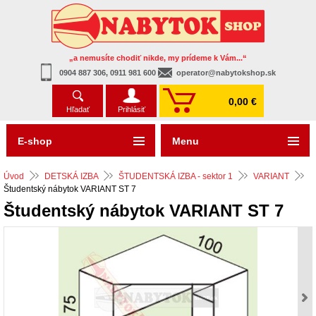
„a nemusíte chodiť nikde, my prídeme k Vám...“
0904 887 306, 0911 981 600
operator@nabytokshop.sk
0,00 €
Hľadať
Prihlásiť
E-shop
Menu
Úvod
DETSKÁ IZBA
ŠTUDENTSKÁ IZBA - sektor 1
VARIANT
Študentský nábytok VARIANT ST 7
Študentský nábytok VARIANT ST 7