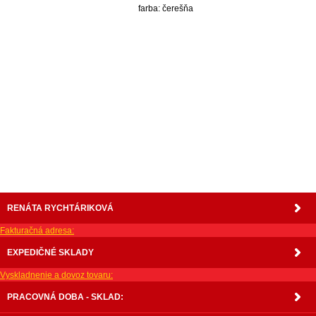
farba: čerešňa
nabytok, nábytok, predaj nabytku, predaj nábytku, internetový nábytok, dom nábytku, dom
nabytku, kuchynká linka, linka, kuchyna, obývacia izba, pohovka, pohovky, posteľ, postel,
váľanda, valanda, valenda, skrinka, skriňa, skrina, sedacia súprava, sedcie súpravy, matrac,
matrace, vakuove matrace, molitan, stolička, stolicka, stoly, stôl, jedálensky komplet, spálňa,
spalna, sektorovy nabytok, konferenčný stolík, stolík, rohová lavica, študentský nábytok, písací
stolík, rozkladacie kreslo, rozkladacia pohovka, chodbový nábytok, predsienový nábytok,
komody , komoda, akcie, akciový nábytok, obývacia stena, obývacie steny, rošty, vankúše,
prikrývky, komplet, komplety, intrenetový obchod, internetový dom nábytku, internetové
centrum nábytku, nábytok pre náročných, nábytok shop, shop nábytok, shop nabytok
RENÁTA RYCHTÁRIKOVÁ
Fakturačná adresa:
EXPEDIČNÉ SKLADY
Vyskladnenie a dovoz tovaru:
PRACOVNÁ DOBA - SKLAD: