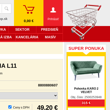
op.sk
Prihlásiť
0,00 €
VKA
SEKTOR
PREDSIEŇ
Á IZBA
KANCELÁRIA
MASÍV
SUPER PONUKA
IA L11
cm
8800880607
Pohovka KARO 2
VELVET
Obj. číslo: 2500253948
315 €
49,20 €
Ceny s DPH