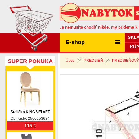
„a nemusíte chodiť nikde, my prídeme k
SKL
E-shop
KÚP
SUPER PONUKA
Úvod
PREDSIEŇ
PREDSIEŇOVÝ
Stolička KING VELVET
Obj. číslo: 2500253684
115 €