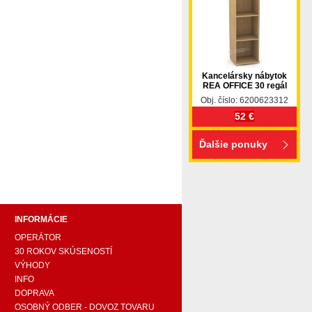
Kancelársky nábytok
REA OFFICE 30 regál
Obj. číslo: 6200623312
52 €
pohovka, pohovky, posteľ, postel, váľanda, valanda,
Ďalšie ponuky
 komplet, spálňa, spalna, sektorovy nabytok, konferenčný
ody , komoda, akcie, akciový nábytok, obývacia stena,
e náročných, nábytok shop, shop nábytok, shop nabytok
INFORMÁCIE
OPERÁTOR
30 ROKOV SKÚSENOSTÍ
VÝHODY
INFO
DOPRAVA
OSOBNÝ ODBER - DOVOZ TOVARU