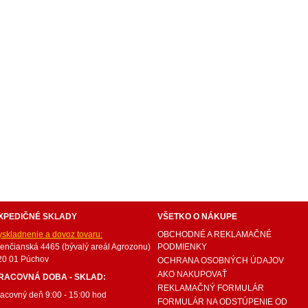
internetový nábytok, dom nábytku, dom nabytku, kuchynká linka, linka, kuchyna, obývacia izba, 
ie súpravy, matrac, matrace, vakuove matrace, molitan, stolička, stolicka, stoly, stôl, jedálensky
ísací stolík, rozkladacie kreslo, rozkladacia pohovka, chodbový nábytok, predsienový nábytok, kom
komplety, intrenetový obchod, internetový dom nábytku, internetové centrum nábytku, nábytok pr
XPEDIČNÉ SKLADY
VŠETKO O NÁKUPE
yskladnenie a dovoz tovaru:
OBCHODNÉ A REKLAMAČNÉ
renčianská 4465 (bývalý areál Agrozonu)
PODMIENKY
20 01 Púchov
OCHRANA OSOBNÝCH ÚDAJOV
AKO NAKUPOVAŤ
RACOVNÁ DOBA - SKLAD:
REKLAMAČNÝ FORMULÁR
racovný deň 9:00 - 15:00 hod
FORMULÁR NA ODSTÚPENIE OD