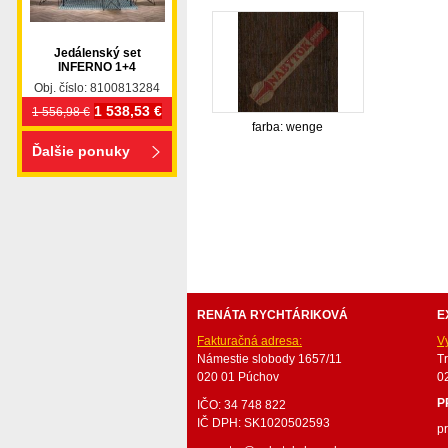
Jedálenský set
INFERNO 1+4
Obj. číslo: 8100813284
1 538,53 €
1 556,98 €
farba: wenge
Ďalšie ponuky
nabytok, nábytok, predaj nabytku, predaj nábytku, 
valenda, skrinka, skriňa, skrina, sedacia súprava, sedc
stolík, stolík, rohová lavica, študentský nábytok, p
obývacie steny, rošty, vankúše, prikrývky, komplet, 
RENÁTA RYCHTÁRIKOVÁ
E
Fakturačná adresa:
V
Námestie slobody 1657/11
T
020 01 Púchov
0
P
IČO: 34 748 822
IČ DPH: SK1020502593
p