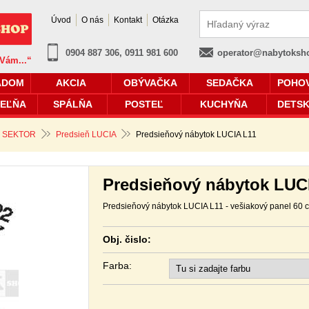
Úvod
O nás
Kontakt
Otázka
0904 887 306, 0911 981 600
operator@nabytoksh
 Vám...“
ADOM
AKCIA
OBÝVAČKA
SEDAČKA
POHO
EĽŇA
SPÁLŇA
POSTEĽ
KUCHYŇA
DETSK
 SEKTOR
Predsieň LUCIA
Predsieňový nábytok LUCIA L11
Predsieňový nábytok LUC
Predsieňový nábytok LUCIA L11 - vešiakový panel 60 
Obj. čislo:
Farba: