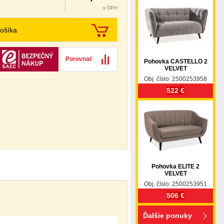
s DPH
ošíka
Porovnať
Pohovka CASTELLO 2
VELVET
Obj. číslo: 2500253958
522 €
Pohovka ELITE 2
VELVET
Obj. číslo: 2500253951
506 €
Ďalšie ponuky