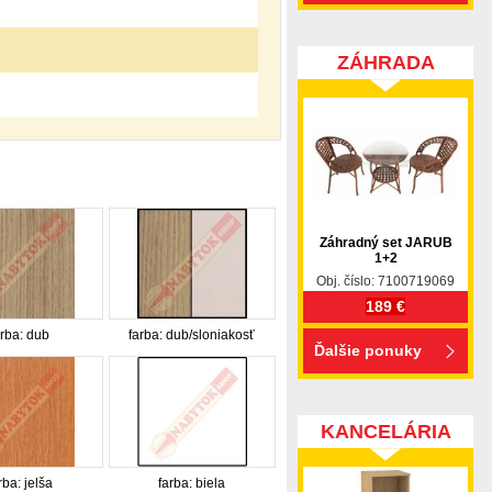
ZÁHRADA
Záhradný set JARUB
1+2
Obj. číslo: 7100719069
189 €
arba: dub
farba: dub/sloniakosť
Ďalšie ponuky
KANCELÁRIA
rba: jelša
farba: biela