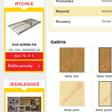
Poznámka
možnosť
RÝCHLE
DODANIE
Materiál
lamino
Rozmery
ŠxVxH 
Galéria
Rošt NORMA FIX
Obj. číslo: 8900890136
70,73 €
82 €
Ďalšie ponuky
farba: buk
farba: buk/
JEDÁLENSKÉ
SETY
farba: javor
farba: javor