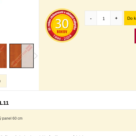
Do k
-
+
u
 L11
ý panel 60 cm