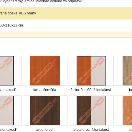
 výberu farby lamina, niektoré odtiene za príplatok
vaná doska, ABS hrany
60x110x22 cm
sloniakosť
farba: čerešňa
farba: čerešňa/sloniakosť
f
/sloniakosť
farba: orech
farba: orech/sloniakosť
fa