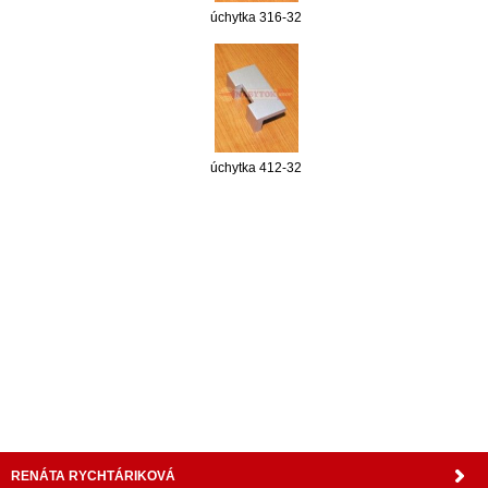
úchytka 316-32
úchytka 412-32
nabytok, nábytok, predaj nabytku, predaj nábytku, internetový nábytok, dom nábytku, dom
nabytku, kuchynká linka, linka, kuchyna, obývacia izba, pohovka, pohovky, posteľ, postel,
váľanda, valanda, valenda, skrinka, skriňa, skrina, sedacia súprava, sedcie súpravy, matrac,
matrace, vakuove matrace, molitan, stolička, stolicka, stoly, stôl, jedálensky komplet, spálňa,
spalna, sektorovy nabytok, konferenčný stolík, stolík, rohová lavica, študentský nábytok, písací
stolík, rozkladacie kreslo, rozkladacia pohovka, chodbový nábytok, predsienový nábytok,
komody , komoda, akcie, akciový nábytok, obývacia stena, obývacie steny, rošty, vankúše,
prikrývky, komplet, komplety, intrenetový obchod, internetový dom nábytku, internetové
centrum nábytku, nábytok pre náročných, nábytok shop, shop nábytok, shop nabytok
RENÁTA RYCHTÁRIKOVÁ