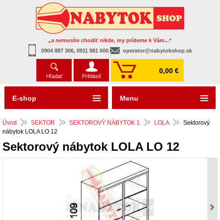
„a nemusíte chodiť nikde, my prídeme k Vám...“
0904 887 306, 0911 981 600
operator@nabytokshop.sk
0,00 €
Hľadať
Prihlásiť
E-shop
Menu
Úvod
SEKTOR
SEKTOROVÝ NÁBYTOK 1
LOLA
Sektorový
nábytok LOLA LO 12
Sektorový nábytok LOLA LO 12