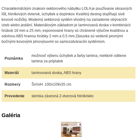
Charakteristickým znakom sektorového nábytku LOLA je používanie okrasných
líšt, hliníkových dvierok, úchytiek a doplnkov. Kvalitný desing dopĺňajú sivé
kovové nožičky. Moderný sektorový systém vhodný na zariadenie obývacích
izieb alebo jedální. Materiálovým základom je laminovaná doska v kombinácii
hrúbok 18 mm a 25 mm, exponované hrany sú chránené výlučne kvalitnou a
odolnou ABS hranou hrúbky 2 mm a 0,5 mm.Zásuvka sú vedené pevnými
bočnými kovovými plnovýsuvmi so samozatváracím systémom.
možnosť výberu úchytiek a farby lamina, niektoré odtiene
Poznámka
lamina za príplatok
Materiál
laminovaná doska, ABS hrany
Rozmery
ŠxVxH: 100x109x35 cm
Prevedenie
skrinka závesná 2-dverová hliník/sklo
Galéria