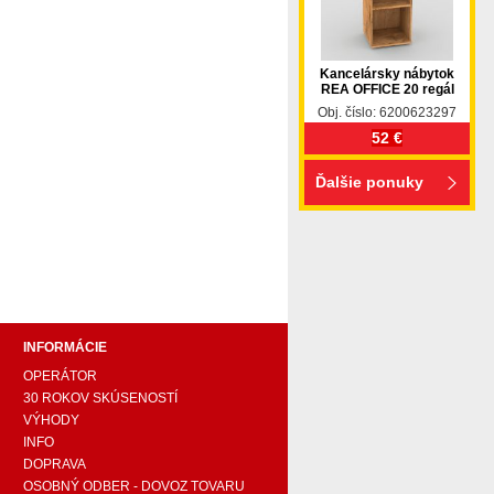
Kancelársky nábytok
REA OFFICE 20 regál
Obj. číslo: 6200623297
52 €
Ďalšie ponuky
pohovka, pohovky, posteľ, postel, váľanda, valanda,
 komplet, spálňa, spalna, sektorovy nabytok, konferenčný
ody , komoda, akcie, akciový nábytok, obývacia stena,
e náročných, nábytok shop, shop nábytok, shop nabytok
INFORMÁCIE
OPERÁTOR
30 ROKOV SKÚSENOSTÍ
VÝHODY
INFO
DOPRAVA
OSOBNÝ ODBER - DOVOZ TOVARU