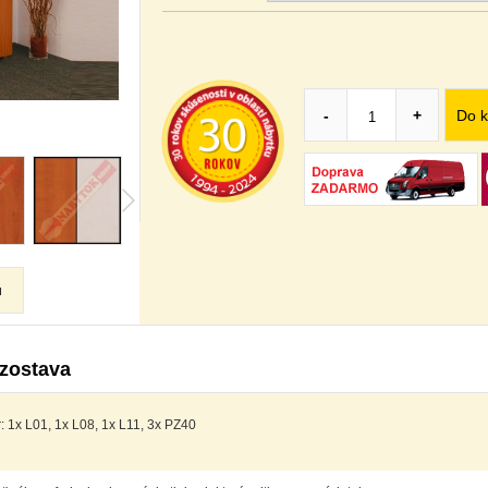
Do k
-
+
u
zostava
: 1x L01, 1x L08, 1x L11, 3x PZ40