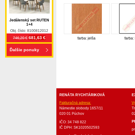
Jedálenský set RUTEN
1+4
Obj. číslo: 8100812012
681,63 €
746,20 €
farba: jelša
farba:
Ďalšie ponuky
nabytok, nábytok, predaj nabytku, predaj nábytku, 
valenda, skrinka, skriňa, skrina, sedacia súprava, sedc
stolík, stolík, rohová lavica, študentský nábytok, p
obývacie steny, rošty, vankúše, prikrývky, komplet, 
RENÁTA RYCHTÁRIKOVÁ
E
Fakturačná adresa:
V
Námestie slobody 1657/11
T
020 01 Púchov
0
P
IČO: 34 748 822
IČ DPH: SK1020502593
p