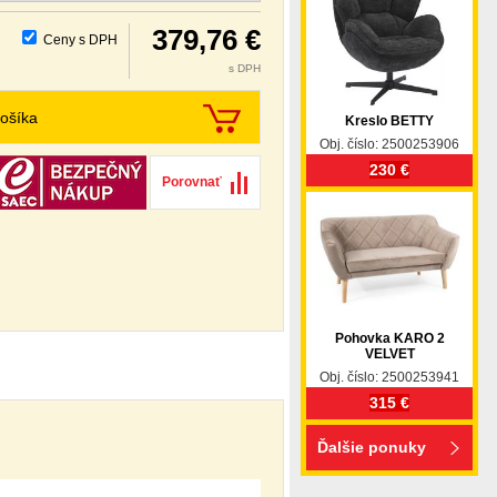
379,76 €
Ceny s DPH
s DPH
ošíka
Kreslo BETTY
Obj. číslo: 2500253906
230 €
Porovnať
Pohovka KARO 2
VELVET
Obj. číslo: 2500253941
315 €
Ďalšie ponuky