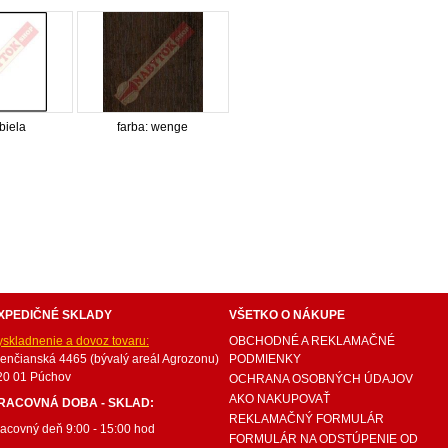
 biela
farba: wenge
internetový nábytok, dom nábytku, dom nabytku, kuchynká linka, linka, kuchyna, obývacia izba, 
ie súpravy, matrac, matrace, vakuove matrace, molitan, stolička, stolicka, stoly, stôl, jedálensky
ísací stolík, rozkladacie kreslo, rozkladacia pohovka, chodbový nábytok, predsienový nábytok, kom
komplety, intrenetový obchod, internetový dom nábytku, internetové centrum nábytku, nábytok pr
XPEDIČNÉ SKLADY
VŠETKO O NÁKUPE
yskladnenie a dovoz tovaru:
OBCHODNÉ A REKLAMAČNÉ
renčianská 4465 (bývalý areál Agrozonu)
PODMIENKY
20 01 Púchov
OCHRANA OSOBNÝCH ÚDAJOV
AKO NAKUPOVAŤ
RACOVNÁ DOBA - SKLAD:
REKLAMAČNÝ FORMULÁR
racovný deň 9:00 - 15:00 hod
FORMULÁR NA ODSTÚPENIE OD