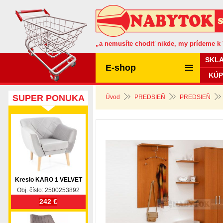
„a nemusíte chodiť nikde, my prídeme k
SKL
E-shop
KÚP
SUPER PONUKA
Úvod
PREDSIEŇ
PREDSIEŇ
Kreslo KARO 1 VELVET
Obj. číslo: 2500253892
242 €