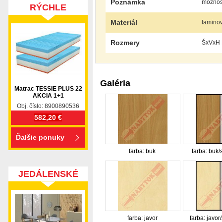
Poznámka
možnosť
RÝCHLE
DODANIE
Materiál
lamino
Rozmery
ŠxVxH 
Galéria
Matrac TESSIE PLUS 22
AKCIA 1+1
Obj. číslo: 8900890536
582,20 €
Ďalšie ponuky
farba: buk
farba: buk/
JEDÁLENSKÉ
SETY
farba: javor
farba: javor