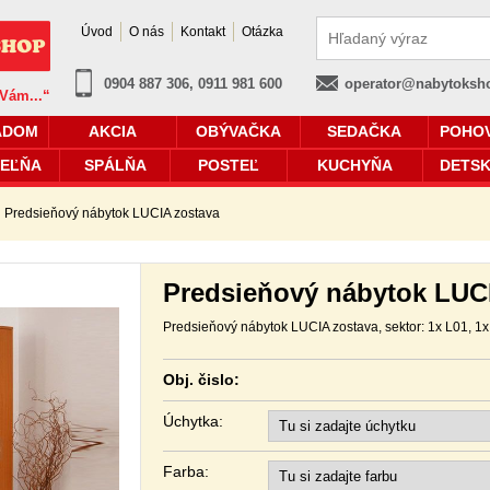
Úvod
O nás
Kontakt
Otázka
0904 887 306, 0911 981 600
operator@nabytoksh
 Vám...“
ADOM
AKCIA
OBÝVAČKA
SEDAČKA
POHO
EĽŇA
SPÁLŇA
POSTEĽ
KUCHYŇA
DETSK
Predsieňový nábytok LUCIA zostava
Predsieňový nábytok LUC
Predsieňový nábytok LUCIA zostava, sektor: 1x L01, 1x
Obj. čislo:
Úchytka:
Farba: