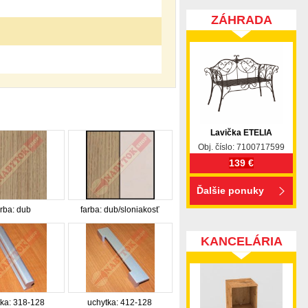
ZÁHRADA
Lavička ETELIA
Obj. číslo: 7100717599
139 €
Ďalšie ponuky
arba: dub
farba: dub/sloniakosť
KANCELÁRIA
ka: 318-128
uchytka: 412-128