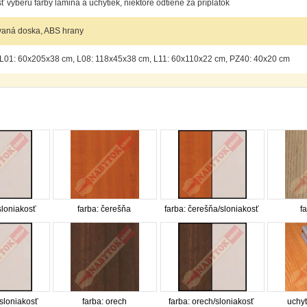
 výberu farby lamina a úchytiek, niektoré odtiene za príplatok
vaná doska, ABS hrany
L01: 60x205x38 cm, L08: 118x45x38 cm, L11: 60x110x22 cm, PZ40: 40x20 cm
sloniakosť
farba: čerešňa
farba: čerešňa/sloniakosť
f
/sloniakosť
farba: orech
farba: orech/sloniakosť
uchyt