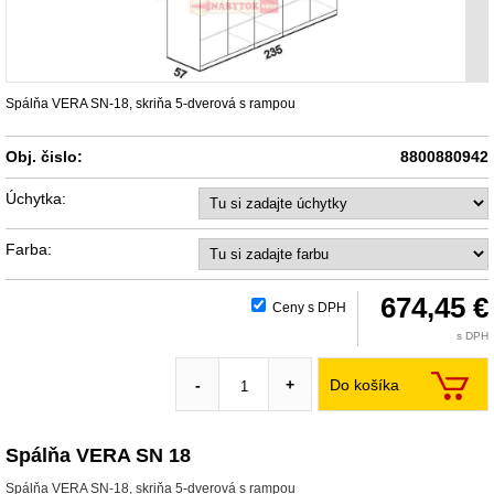
Spálňa VERA SN-18, skriňa 5-dverová s rampou
Obj. čislo:
8800880942
Úchytka:
Farba:
674,45 €
Ceny s DPH
s DPH
Do košíka
-
+
Spálňa VERA SN 18
Spálňa VERA SN-18, skriňa 5-dverová s rampou