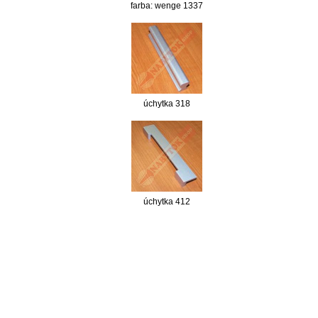
farba: wenge 1337
úchytka 318
úchytka 412
nabytok, nábytok, predaj nabytku, predaj nábytku, internetový nábytok, dom nábytku, dom
nabytku, kuchynká linka, linka, kuchyna, obývacia izba, pohovka, pohovky, posteľ, postel,
váľanda, valanda, valenda, skrinka, skriňa, skrina, sedacia súprava, sedcie súpravy, matrac,
matrace, vakuove matrace, molitan, stolička, stolicka, stoly, stôl, jedálensky komplet, spálňa,
spalna, sektorovy nabytok, konferenčný stolík, stolík, rohová lavica, študentský nábytok, písací
stolík, rozkladacie kreslo, rozkladacia pohovka, chodbový nábytok, predsienový nábytok,