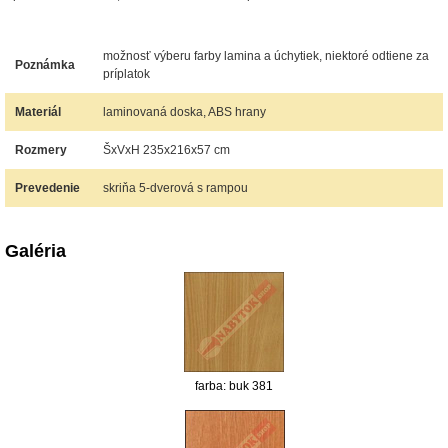
možnosť výberu farby lamina a úchytiek, niektoré odtiene za
Poznámka
príplatok
Materiál
laminovaná doska, ABS hrany
Rozmery
ŠxVxH 235x216x57 cm
Prevedenie
skriňa 5-dverová s rampou
Galéria
farba: buk 381