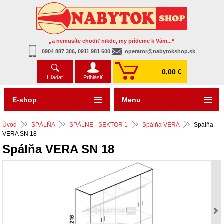
„a nemusíte chodiť nikde, my prídeme k Vám...“
0904 887 306, 0911 981 600
operator@nabytokshop.sk
0,00 €
Hľadať
Prihlásiť
E-shop
Menu
Úvod
SPÁLŇA
SPÁLNE - SEKTOR 1
Spálňa VERA
Spálňa
VERA SN 18
Spálňa VERA SN 18