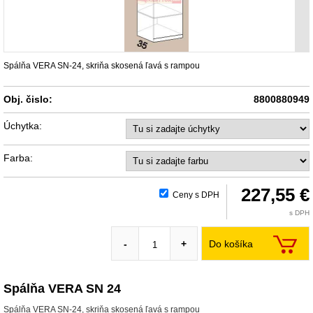
Spálňa VERA SN-24, skriňa skosená ľavá s rampou
Obj. čislo:
8800880949
Úchytka:
Farba:
227,55 €
Ceny s DPH
s DPH
Do košíka
-
+
Spálňa VERA SN 24
Spálňa VERA SN-24, skriňa skosená ľavá s rampou