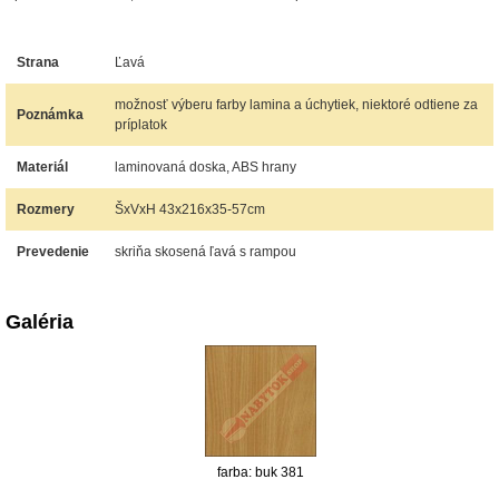
Strana
Ľavá
možnosť výberu farby lamina a úchytiek, niektoré odtiene za
Poznámka
príplatok
Materiál
laminovaná doska, ABS hrany
Rozmery
ŠxVxH 43x216x35-57cm
Prevedenie
skriňa skosená ľavá s rampou
Galéria
farba: buk 381