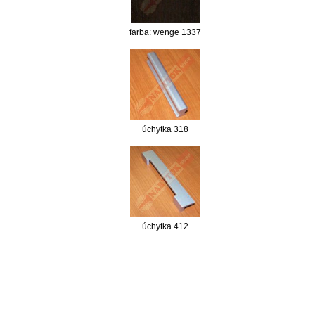
farba: wenge 1337
úchytka 318
úchytka 412
nabytok, nábytok, predaj nabytku, predaj nábytku, internetový nábytok, dom nábytku, dom
nabytku, kuchynká linka, linka, kuchyna, obývacia izba, pohovka, pohovky, posteľ, postel,
váľanda, valanda, valenda, skrinka, skriňa, skrina, sedacia súprava, sedcie súpravy, matrac,