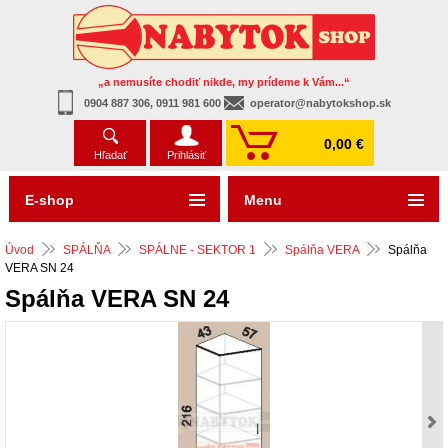
„a nemusíte chodiť nikde, my prídeme k Vám...“
0904 887 306, 0911 981 600
operator@nabytokshop.sk
0,00 €
Hľadať
Prihlásiť
E-shop
Menu
Úvod
SPÁLŇA
SPÁLNE - SEKTOR 1
Spálňa VERA
Spálňa
VERA SN 24
Spálňa VERA SN 24