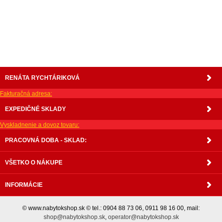
matrace, vakuove matrace, molitan, stolička, stolicka, stoly, stôl, jedálensky komplet, spálňa,
spalna, sektorovy nabytok, konferenčný stolík, stolík, rohová lavica, študentský nábytok, písací
stolík, rozkladacie kreslo, rozkladacia pohovka, chodbový nábytok, predsienový nábytok,
komody , komoda, akcie, akciový nábytok, obývacia stena, obývacie steny, rošty, vankúše,
prikrývky, komplet, komplety, intrenetový obchod, internetový dom nábytku, internetové
centrum nábytku, nábytok pre náročných, nábytok shop, shop nábytok, shop nabytok
RENÁTA RYCHTÁRIKOVÁ
Fakturačná adresa:
EXPEDIČNÉ SKLADY
Vyskladnenie a dovoz tovaru:
PRACOVNÁ DOBA - SKLAD:
VŠETKO O NÁKUPE
INFORMÁCIE
© www.nabytokshop.sk © tel.: 0904 88 73 06, 0911 98 16 00, mail:
shop@nabytokshop.sk
,
operator@nabytokshop.sk