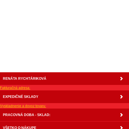
nabytok, nábytok, predaj nabytku, predaj nábytku, internetový nábytok, dom nábytku, dom
nabytku, kuchynká linka, linka, kuchyna, obývacia izba, pohovka, pohovky, posteľ, postel,
váľanda, valanda, valenda, skrinka, skriňa, skrina, sedacia súprava, sedcie súpravy, matrac,
matrace, vakuove matrace, molitan, stolička, stolicka, stoly, stôl, jedálensky komplet, spálňa,
spalna, sektorovy nabytok, konferenčný stolík, stolík, rohová lavica, študentský nábytok, písací
stolík, rozkladacie kreslo, rozkladacia pohovka, chodbový nábytok, predsienový nábytok,
komody , komoda, akcie, akciový nábytok, obývacia stena, obývacie steny, rošty, vankúše,
prikrývky, komplet, komplety, intrenetový obchod, internetový dom nábytku, internetové
centrum nábytku, nábytok pre náročných, nábytok shop, shop nábytok, shop nabytok
RENÁTA RYCHTÁRIKOVÁ
Fakturačná adresa:
EXPEDIČNÉ SKLADY
Vyskladnenie a dovoz tovaru:
PRACOVNÁ DOBA - SKLAD:
VŠETKO O NÁKUPE