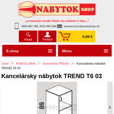
„a nemusíte chodiť nikde, my prídeme k Vám...“
0904 887 306, 0911 981 600
operator@nabytokshop.sk
0,00 €
Hľadať
Prihlásiť
E-shop
Menu
Úvod
KANCELÁRIA
Kancelária TREND
Kancelársky nábytok
TREND T6 03
Kancelársky nábytok TREND T6 03