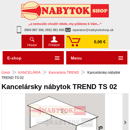
„a nemusíte chodiť nikde, my prídeme k Vám...“
0904 887 306, 0911 981 600
operator@nabytokshop.sk
0,00 €
Hľadať
Prihlásiť
E-shop
Menu
Úvod
KANCELÁRIA
Kancelária TREND
Kancelársky nábytok
TREND TS 02
Kancelársky nábytok TREND TS 02