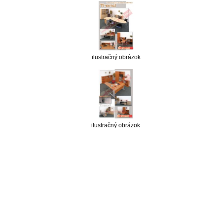
ilustračný obrázok
ilustračný obrázok
nabytok, nábytok, predaj nabytku, predaj nábytku, internetový nábytok, dom nábytku, dom
nabytku, kuchynká linka, linka, kuchyna, obývacia izba, pohovka, pohovky, posteľ, postel,
váľanda, valanda, valenda, skrinka, skriňa, skrina, sedacia súprava, sedcie súpravy, matrac,
matrace, vakuove matrace, molitan, stolička, stolicka, stoly, stôl, jedálensky komplet, spálňa,
spalna, sektorovy nabytok, konferenčný stolík, stolík, rohová lavica, študentský nábytok, písací
stolík, rozkladacie kreslo, rozkladacia pohovka, chodbový nábytok, predsienový nábytok,
komody , komoda, akcie, akciový nábytok, obývacia stena, obývacie steny, rošty, vankúše,