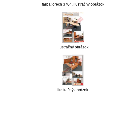
farba: orech 3704, ilustračný obrázok
ilustračný obrázok
ilustračný obrázok
nabytok, nábytok, predaj nabytku, predaj nábytku, internetový nábytok, dom nábytku, dom
nabytku, kuchynká linka, linka, kuchyna, obývacia izba, pohovka, pohovky, posteľ, postel,
váľanda, valanda, valenda, skrinka, skriňa, skrina, sedacia súprava, sedcie súpravy, matrac,
matrace, vakuove matrace, molitan, stolička, stolicka, stoly, stôl, jedálensky komplet, spálňa,
spalna, sektorovy nabytok, konferenčný stolík, stolík, rohová lavica, študentský nábytok, písací