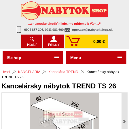
„a nemusíte chodiť nikde, my prídeme k Vám...“
0904 887 306, 0911 981 600
operator@nabytokshop.sk
0,00 €
Hľadať
Prihlásiť
E-shop
Menu
Úvod
KANCELÁRIA
Kancelária TREND
Kancelársky nábytok
TREND TS 26
Kancelársky nábytok TREND TS 26