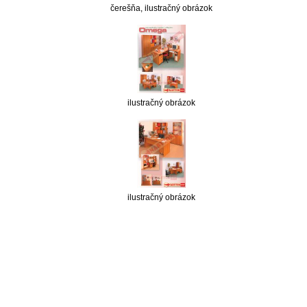
čerešňa, ilustračný obrázok
ilustračný obrázok
ilustračný obrázok
nabytok, nábytok, predaj nabytku, predaj nábytku, internetový nábytok, dom nábytku, dom
nabytku, kuchynká linka, linka, kuchyna, obývacia izba, pohovka, pohovky, posteľ, postel,
váľanda, valanda, valenda, skrinka, skriňa, skrina, sedacia súprava, sedcie súpravy, matrac,
matrace, vakuove matrace, molitan, stolička, stolicka, stoly, stôl, jedálensky komplet, spálňa,
spalna, sektorovy nabytok, konferenčný stolík, stolík, rohová lavica, študentský nábytok, písací