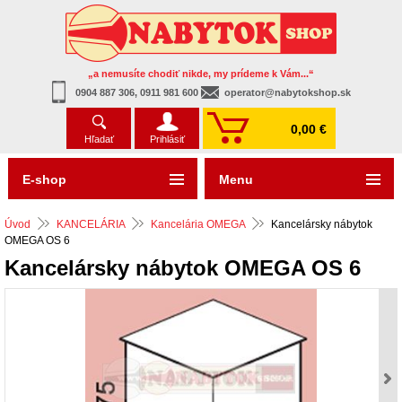
„a nemusíte chodiť nikde, my prídeme k Vám...“
0904 887 306, 0911 981 600
operator@nabytokshop.sk
0,00 €
Hľadať
Prihlásiť
E-shop
Menu
Úvod
KANCELÁRIA
Kancelária OMEGA
Kancelársky nábytok
OMEGA OS 6
Kancelársky nábytok OMEGA OS 6