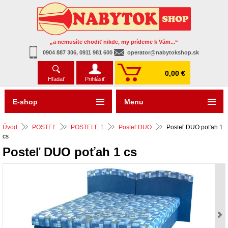
„a nemusíte chodiť nikde, my prídeme k Vám...“
0904 887 306, 0911 981 600
operator@nabytokshop.sk
0,00 €
Hľadať
Prihlásiť
E-shop
Menu
Úvod
POSTEĽ
POSTELE 1
Posteľ DUO
Posteľ DUO poťah 1
cs
Posteľ DUO poťah 1 cs