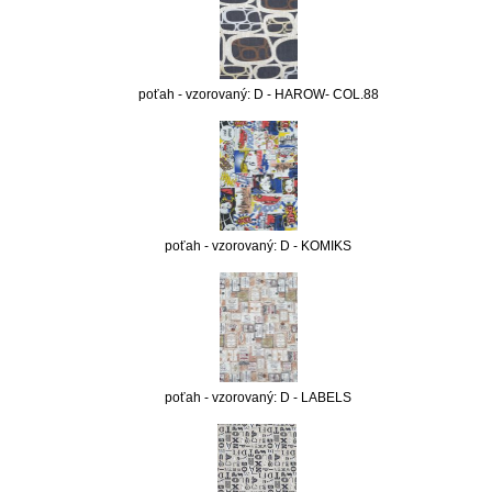
poťah - vzorovaný: D - HAROW- COL.88
poťah - vzorovaný: D - KOMIKS
poťah - vzorovaný: D - LABELS