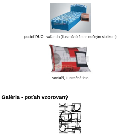
posteľ DUO - váľanda (ilustračné foto s nočným stolíkom)
vankúš, ilustračné foto
Galéria - poťah vzorovaný