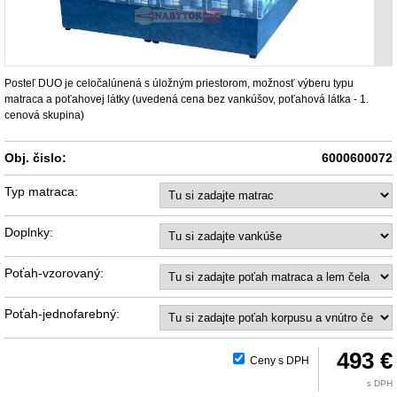
Posteľ DUO je celočalúnená s úložným priestorom, možnosť výberu typu
matraca a poťahovej látky (uvedená cena bez vankúšov, poťahová látka - 1.
cenová skupina)
Obj. čislo:
6000600072
Typ matraca:
Doplnky:
Poťah-vzorovaný:
Poťah-jednofarebný:
493 €
Ceny s DPH
s DPH