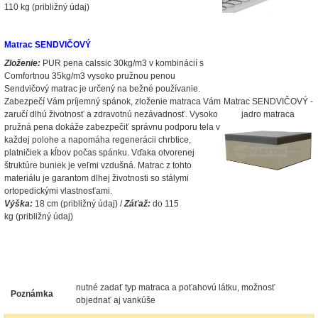
110 kg (približný údaj)
Matrac SENDVIČOVÝ
Zloženie:
PUR pena calssic 30kg/m3 v kombinácií s
Comfortnou 35kg/m3 vysoko pružnou penou
Sendvičový matrac je určený na bežné používanie.
Zabezpečí Vám príjemný spánok, zloženie matraca Vám
Matrac SENDVIČOVÝ -
zaručí dlhú životnosť a zdravotnú nezávadnosť. Vysoko
jadro matraca
pružná pena dokáže zabezpečiť správnu podporu tela v
každej polohe a napomáha regenerácii chrbtice,
platničiek a kĺbov počas spánku. Vďaka otvorenej
štruktúre buniek je veľmi vzdušná. Matrac z tohto
materiálu je garantom dlhej životnosti so stálymi
ortopedickými vlastnosťami.
Výška:
18 cm (približný údaj) /
Záťaž:
do 115
kg (približný údaj)
nutné zadať typ matraca a poťahovú látku, možnosť
Poznámka
objednať aj vankúše