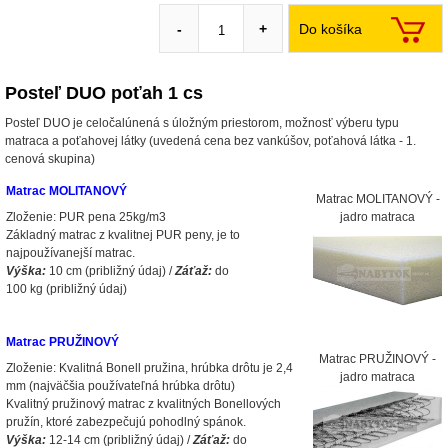
Do košíka
-
+
Posteľ DUO poťah 1 cs
Posteľ DUO je celočalúnená s úložným priestorom, možnosť výberu typu
matraca a poťahovej látky (uvedená cena bez vankúšov, poťahová látka - 1.
cenová skupina)
Matrac MOLITANOVÝ
Matrac MOLITANOVÝ -
Zloženie: PUR pena 25kg/m3
jadro matraca
Základný matrac z kvalitnej PUR peny, je to
najpoužívanejší matrac.
Výška:
10 cm (približný údaj) /
Záťaž:
do
100 kg (približný údaj)
Matrac PRUŽINOVÝ
Matrac PRUŽINOVÝ -
Zloženie: Kvalitná Bonell pružina, hrúbka drôtu je 2,4
jadro matraca
mm (najväčšia používateľná hrúbka drôtu)
Kvalitný pružinový matrac z kvalitných Bonellových
pružín, ktoré zabezpečujú pohodlný spánok.
Výška:
12-14 cm (približný údaj) /
Záťaž:
do