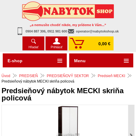
„a nemusíte chodiť nikde, my prídeme k Vám...“
0904 887 306, 0911 981 600
operator@nabytokshop.sk
0,00 €
Hľadať
Prihlásiť
E-shop
Menu
Úvod
PREDSIEŇ
PREDSIEŇOVÝ SEKTOR
Predsieň MECKI
Predsieňový nábytok MECKI skriňa policová
Predsieňový nábytok MECKI skriňa
policová