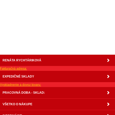
nabytok, nábytok, predaj nabytku, predaj nábytku, internetový nábytok, dom nábytku, dom
nabytku, kuchynká linka, linka, kuchyna, obývacia izba, pohovka, pohovky, posteľ, postel,
váľanda, valanda, valenda, skrinka, skriňa, skrina, sedacia súprava, sedcie súpravy, matrac,
matrace, vakuove matrace, molitan, stolička, stolicka, stoly, stôl, jedálensky komplet, spálňa,
spalna, sektorovy nabytok, konferenčný stolík, stolík, rohová lavica, študentský nábytok, písací
stolík, rozkladacie kreslo, rozkladacia pohovka, chodbový nábytok, predsienový nábytok,
komody , komoda, akcie, akciový nábytok, obývacia stena, obývacie steny, rošty, vankúše,
prikrývky, komplet, komplety, intrenetový obchod, internetový dom nábytku, internetové
centrum nábytku, nábytok pre náročných, nábytok shop, shop nábytok, shop nabytok
RENÁTA RYCHTÁRIKOVÁ
Fakturačná adresa:
EXPEDIČNÉ SKLADY
Vyskladnenie a dovoz tovaru:
PRACOVNÁ DOBA - SKLAD:
VŠETKO O NÁKUPE