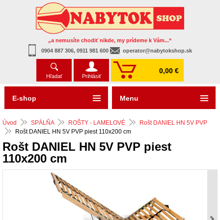
„a nemusíte chodiť nikde, my prídeme k Vám...“
0904 887 306, 0911 981 600
operator@nabytokshop.sk
0,00 €
Hľadať
Prihlásiť
E-shop
Menu
Úvod
SPÁLŇA
ROŠTY - LAMELOVÉ
Rošt DANIEL HN 5V PVP
Rošt DANIEL HN 5V PVP piest 110x200 cm
Rošt DANIEL HN 5V PVP piest
110x200 cm