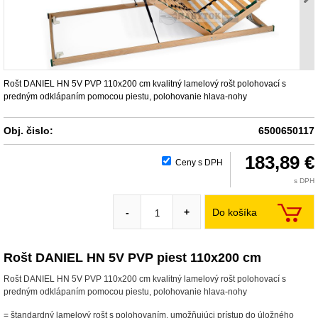
Rošt DANIEL HN 5V PVP 110x200 cm kvalitný lamelový rošt polohovací s
predným odklápaním pomocou piestu, polohovanie hlava-nohy
Obj. čislo:
6500650117
183,89 €
Ceny s DPH
s DPH
Do košíka
-
+
Rošt DANIEL HN 5V PVP piest 110x200 cm
Rošt DANIEL HN 5V PVP 110x200 cm kvalitný lamelový rošt polohovací s
predným odklápaním pomocou piestu, polohovanie hlava-nohy
= štandardný lamelový rošt s polohovaním, umožňujúci prístup do úložného