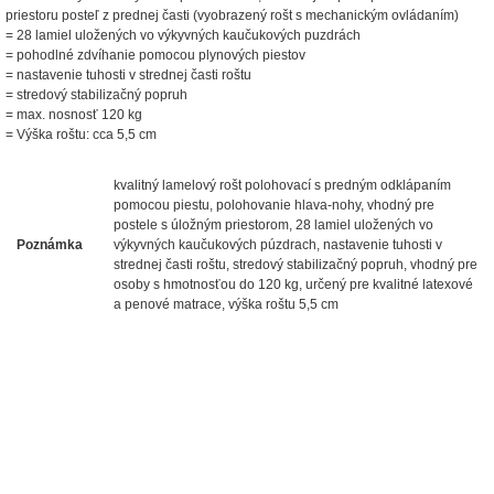
priestoru posteľ z prednej časti (vyobrazený rošt s mechanickým ovládaním)
= 28 lamiel uložených vo výkyvných kaučukových puzdrách
= pohodlné zdvíhanie pomocou plynových piestov
= nastavenie tuhosti v strednej časti roštu
= stredový stabilizačný popruh
= max. nosnosť 120 kg
= Výška roštu: cca 5,5 cm
kvalitný lamelový rošt polohovací s predným odklápaním
pomocou piestu, polohovanie hlava-nohy, vhodný pre
postele s úložným priestorom, 28 lamiel uložených vo
Poznámka
výkyvných kaučukových púzdrach, nastavenie tuhosti v
strednej časti roštu, stredový stabilizačný popruh, vhodný pre
osoby s hmotnosťou do 120 kg, určený pre kvalitné latexové
a penové matrace, výška roštu 5,5 cm
nabytok, nábytok, predaj nabytku, predaj nábytku, internetový nábytok, dom nábytku, dom
nabytku, kuchynká linka, linka, kuchyna, obývacia izba, pohovka, pohovky, posteľ, postel,
váľanda, valanda, valenda, skrinka, skriňa, skrina, sedacia súprava, sedcie súpravy, matrac,
matrace, vakuove matrace, molitan, stolička, stolicka, stoly, stôl, jedálensky komplet, spálňa,
spalna, sektorovy nabytok, konferenčný stolík, stolík, rohová lavica, študentský nábytok, písací
stolík, rozkladacie kreslo, rozkladacia pohovka, chodbový nábytok, predsienový nábytok,