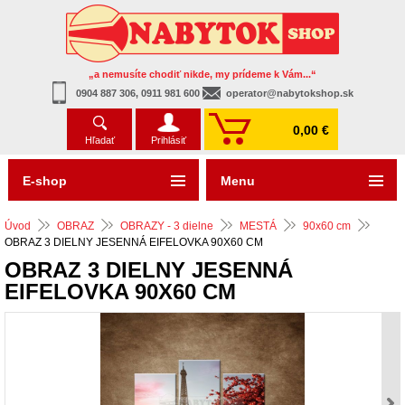
„a nemusíte chodiť nikde, my prídeme k Vám...“
0904 887 306, 0911 981 600
operator@nabytokshop.sk
0,00 €
Hľadať
Prihlásiť
E-shop
Menu
Úvod
OBRAZ
OBRAZY - 3 dielne
MESTÁ
90x60 cm
OBRAZ 3 DIELNY JESENNÁ EIFELOVKA 90X60 CM
OBRAZ 3 DIELNY JESENNÁ
EIFELOVKA 90X60 CM