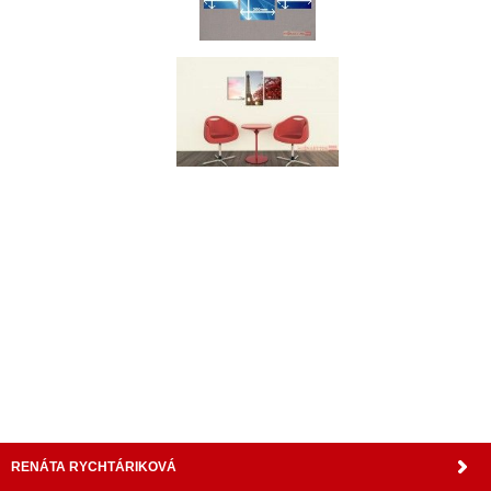
nabytok, nábytok, predaj nabytku, predaj nábytku, internetový nábytok, dom nábytku, dom
nabytku, kuchynká linka, linka, kuchyna, obývacia izba, pohovka, pohovky, posteľ, postel,
váľanda, valanda, valenda, skrinka, skriňa, skrina, sedacia súprava, sedcie súpravy, matrac,
matrace, vakuove matrace, molitan, stolička, stolicka, stoly, stôl, jedálensky komplet, spálňa,
spalna, sektorovy nabytok, konferenčný stolík, stolík, rohová lavica, študentský nábytok, písací
stolík, rozkladacie kreslo, rozkladacia pohovka, chodbový nábytok, predsienový nábytok,
komody , komoda, akcie, akciový nábytok, obývacia stena, obývacie steny, rošty, vankúše,
prikrývky, komplet, komplety, intrenetový obchod, internetový dom nábytku, internetové
centrum nábytku, nábytok pre náročných, nábytok shop, shop nábytok, shop nabytok
RENÁTA RYCHTÁRIKOVÁ