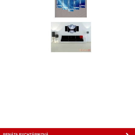
nabytok, nábytok, predaj nabytku, predaj nábytku, internetový nábytok, dom nábytku, dom
nabytku, kuchynká linka, linka, kuchyna, obývacia izba, pohovka, pohovky, posteľ, postel,
váľanda, valanda, valenda, skrinka, skriňa, skrina, sedacia súprava, sedcie súpravy, matrac,
matrace, vakuove matrace, molitan, stolička, stolicka, stoly, stôl, jedálensky komplet, spálňa,
spalna, sektorovy nabytok, konferenčný stolík, stolík, rohová lavica, študentský nábytok, písací
stolík, rozkladacie kreslo, rozkladacia pohovka, chodbový nábytok, predsienový nábytok,
komody , komoda, akcie, akciový nábytok, obývacia stena, obývacie steny, rošty, vankúše,
prikrývky, komplet, komplety, intrenetový obchod, internetový dom nábytku, internetové
centrum nábytku, nábytok pre náročných, nábytok shop, shop nábytok, shop nabytok
RENÁTA RYCHTÁRIKOVÁ