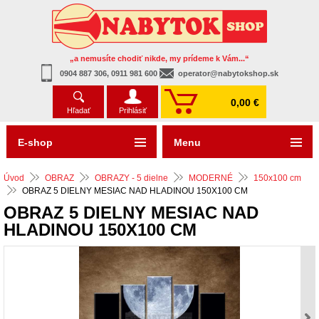
„a nemusíte chodiť nikde, my prídeme k Vám...“
0904 887 306, 0911 981 600
operator@nabytokshop.sk
0,00 €
Hľadať
Prihlásiť
E-shop
Menu
Úvod
OBRAZ
OBRAZY - 5 dielne
MODERNÉ
150x100 cm
OBRAZ 5 DIELNY MESIAC NAD HLADINOU 150X100 CM
OBRAZ 5 DIELNY MESIAC NAD
HLADINOU 150X100 CM