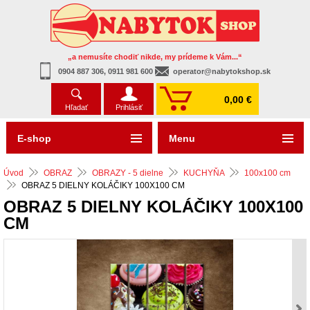
„a nemusíte chodiť nikde, my prídeme k Vám...“
0904 887 306, 0911 981 600
operator@nabytokshop.sk
0,00 €
Hľadať
Prihlásiť
E-shop
Menu
Úvod
OBRAZ
OBRAZY - 5 dielne
KUCHYŇA
100x100 cm
OBRAZ 5 DIELNY KOLÁČIKY 100X100 CM
OBRAZ 5 DIELNY KOLÁČIKY 100X100
CM