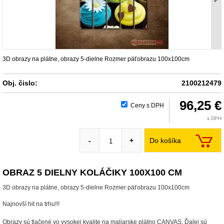
3D obrazy na plátne, obrazy 5-dielne Rozmer päťobrazu 100x100cm
Obj. čislo:
2100212479
96,25 €
Ceny s DPH
s DPH
Do košíka
-
+
OBRAZ 5 DIELNY KOLÁČIKY 100X100 CM
3D obrazy na plátne, obrazy 5-dielne Rozmer päťobrazu 100x100cm
Najnovší hit na trhu!!!
Obrazy sú tlačené vo vysokej kvalite na maliarske plátno CANVAS. Ďalej sú