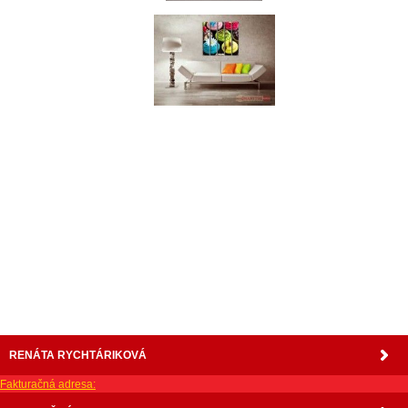
nabytok, nábytok, predaj nabytku, predaj nábytku, internetový nábytok, dom nábytku, dom
nabytku, kuchynká linka, linka, kuchyna, obývacia izba, pohovka, pohovky, posteľ, postel,
váľanda, valanda, valenda, skrinka, skriňa, skrina, sedacia súprava, sedcie súpravy, matrac,
matrace, vakuove matrace, molitan, stolička, stolicka, stoly, stôl, jedálensky komplet, spálňa,
spalna, sektorovy nabytok, konferenčný stolík, stolík, rohová lavica, študentský nábytok, písací
stolík, rozkladacie kreslo, rozkladacia pohovka, chodbový nábytok, predsienový nábytok,
komody , komoda, akcie, akciový nábytok, obývacia stena, obývacie steny, rošty, vankúše,
prikrývky, komplet, komplety, intrenetový obchod, internetový dom nábytku, internetové
centrum nábytku, nábytok pre náročných, nábytok shop, shop nábytok, shop nabytok
RENÁTA RYCHTÁRIKOVÁ
Fakturačná adresa: