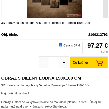
3D obrazy na plátne, obrazy 5-dielne Rozmer päťobrazu 150x100cm
Obj. čislo:
2100212793
97,27 €
Ceny s DPH
s DPH
Do košíka
-
+
OBRAZ 5 DIELNY LOĎKA 150X100 CM
3D obrazy na plátne, obrazy 5-dielne Rozmer päťobrazu 150x100cm
Najnovší hit na trhu!!!
Obrazy sú tlačené vo vysokej kvalite na maliarske plátno CANVAS. Ďalej sú
natiahnuté na drevený rám zo smrekového dreva.