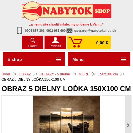
„a nemusíte chodiť nikde, my prídeme k Vám...“
0904 887 306, 0911 981 600
operator@nabytokshop.sk
0,00 €
Hľadať
Prihlásiť
E-shop
Menu
Úvod
OBRAZ
OBRAZY - 5 dielne
MORE
150x100 cm
OBRAZ 5 DIELNY LOĎKA 150X100 CM
OBRAZ 5 DIELNY LOĎKA 150X100 CM