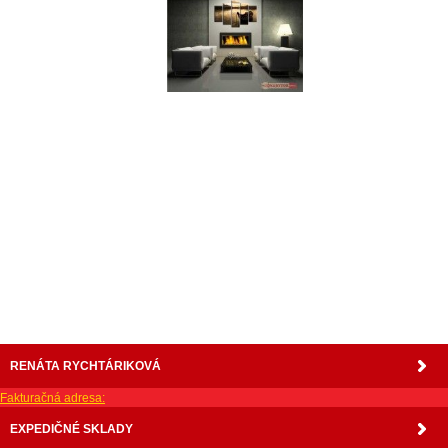
nabytok, nábytok, predaj nabytku, predaj nábytku, internetový nábytok, dom nábytku, dom
nabytku, kuchynká linka, linka, kuchyna, obývacia izba, pohovka, pohovky, posteľ, postel,
váľanda, valanda, valenda, skrinka, skriňa, skrina, sedacia súprava, sedcie súpravy, matrac,
matrace, vakuove matrace, molitan, stolička, stolicka, stoly, stôl, jedálensky komplet, spálňa,
spalna, sektorovy nabytok, konferenčný stolík, stolík, rohová lavica, študentský nábytok, písací
stolík, rozkladacie kreslo, rozkladacia pohovka, chodbový nábytok, predsienový nábytok,
komody , komoda, akcie, akciový nábytok, obývacia stena, obývacie steny, rošty, vankúše,
prikrývky, komplet, komplety, intrenetový obchod, internetový dom nábytku, internetové
centrum nábytku, nábytok pre náročných, nábytok shop, shop nábytok, shop nabytok
RENÁTA RYCHTÁRIKOVÁ
Fakturačná adresa:
EXPEDIČNÉ SKLADY