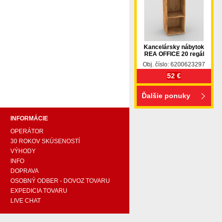
Kancelársky nábytok
REA OFFICE 20 regál
pohovka, pohovky, posteľ, postel, váľanda, valanda,
Obj. číslo: 6200623297
 komplet, spálňa, spalna, sektorovy nabytok, konferenčný
52 €
ody , komoda, akcie, akciový nábytok, obývacia stena,
e náročných, nábytok shop, shop nábytok, shop nabytok
Ďalšie ponuky
INFORMÁCIE
OPERÁTOR
30 ROKOV SKÚSENOSTÍ
VÝHODY
INFO
DOPRAVA
OSOBNÝ ODBER - DOVOZ TOVARU
EXPEDICIA TOVARU
LIVE CHAT