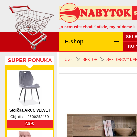
„a nemusíte chodiť nikde, my prídeme k
SKL
E-shop
KÚP
SUPER PONUKA
Úvod
SEKTOR
SEKTOROVÝ NÁB
Stolička ARCO VELVET
Obj. číslo: 2500253459
60 €