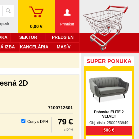
op.sk
Prihlásiť
0,00 €
VKA
SEKTOR
PREDSIEŇ
Á IZBA
KANCELÁRIA
MASÍV
SUPER PONUKA
vesná 2D
7100712601
Pohovka ELITE 2
VELVET
79 €
Ceny s DPH
Obj. číslo: 2500253949
506 €
s DPH