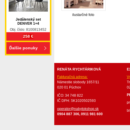
ilustarčné foto
Jedálenský set
DENVER 1+4
Obj. číslo: 8100813452
nabytok, nábytok, predaj nabytku, predaj nábytku, 
258 €
valenda, skrinka, skriňa, skrina, sedacia súprava, sedc
stolík, stolík, rohová lavica, študentský nábytok, p
Ďalšie ponuky
obývacie steny, rošty, vankúše, prikrývky, komplet, 
RENÁTA RYCHTÁRIKOVÁ
E
Fakturačná adresa:
V
Námestie slobody 1657/11
T
020 01 Púchov
0
P
IČO: 34 748 822
IČ DPH: SK1020502593
p
operator@nabytokshop.sk
bl
0904 887 306, 0911 981 600