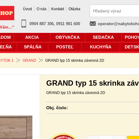
Úvod
O nás
Kontakt
Otázka
0904 887 306, 0911 981 600
operator@nabytoksh
 Vám...“
ADOM
AKCIA
OBÝVAČKA
SEDAČKA
POHO
EĽŇA
SPÁLŇA
POSTEĽ
KUCHYŇA
DETSK
YTOK 1
GRAND
GRAND typ 15 skrinka závesná 2D
GRAND typ 15 skrinka zá
GRAND typ 15 skrinka závesná 2D
Obj. čislo: