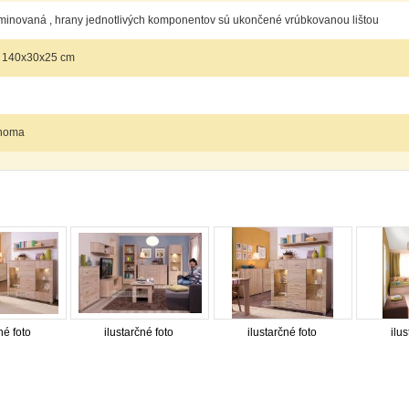
inovaná , hrany jednotlivých komponentov sú ukončené vrúbkovanou lištou
 140x30x25 cm
noma
né foto
ilustarčné foto
ilustarčné foto
ilus