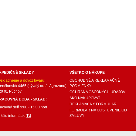
internetový nábytok, dom nábytku, dom nabytku, kuchynká linka, linka, kuchyna, obývacia izba, 
ie súpravy, matrac, matrace, vakuove matrace, molitan, stolička, stolicka, stoly, stôl, jedálensky
ísací stolík, rozkladacie kreslo, rozkladacia pohovka, chodbový nábytok, predsienový nábytok, kom
komplety, intrenetový obchod, internetový dom nábytku, internetové centrum nábytku, nábytok pr
XPEDIČNÉ SKLADY
VŠETKO O NÁKUPE
yskladnenie a dovoz tovaru:
OBCHODNÉ A REKLAMAČNÉ
renčianská 4465 (bývalý areál Agrozonu)
PODMIENKY
20 01 Púchov
OCHRANA OSOBNÝCH ÚDAJOV
AKO NAKUPOVAŤ
RACOVNÁ DOBA - SKLAD:
REKLAMAČNÝ FORMULÁR
racovný deň 9:00 - 15:00 hod
FORMULÁR NA ODSTÚPENIE OD
ižšie informácie
TU
ZMLUVY