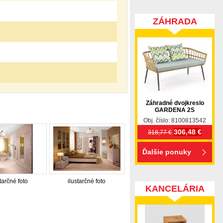
ZÁHRADA
Záhradné dvojkreslo
GARDENA 2S
Obj. číslo: 8100813542
306,48 €
318,77 €
Ďalšie ponuky
tarčné foto
ilustarčné foto
KANCELÁRIA