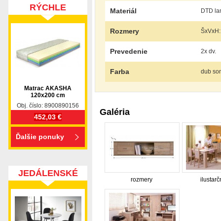
RÝCHLE
Materiál
DTD lam
DODANIE
Rozmery
ŠxVxH:
Prevedenie
2x dv.
Farba
dub so
Matrac AKASHA
120x200 cm
Obj. číslo: 8900890156
Galéria
452,03 €
Ďalšie ponuky
JEDÁLENSKÉ
rozmery
ilustarč
SETY