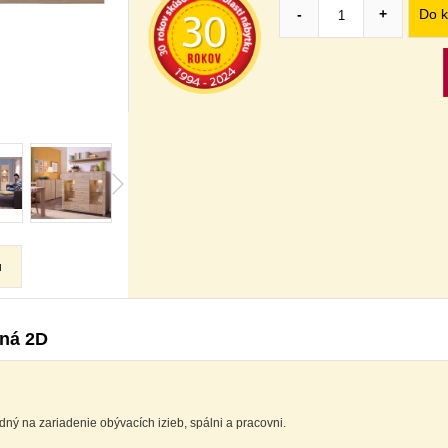
Do k
-
+
u
sná 2D
ý na zariadenie obývacích izieb, spálni a pracovni.