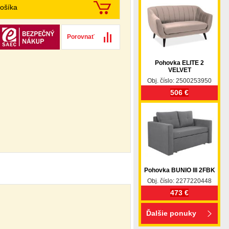
ošíka
Porovnať
Pohovka ELITE 2
VELVET
Obj. číslo: 2500253950
506 €
Pohovka BUNIO III 2FBK
Obj. číslo: 2277220448
473 €
Ďalšie ponuky