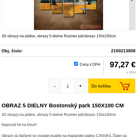
3D obrazy na plátne, obrazy 5-dielne Rozmer päťobrazu 150x100cm
Obj. čislo:
2100213858
97,27 €
Ceny s DPH
s DPH
Do košíka
-
+
OBRAZ 5 DIELNY Bostonský park 150X100 CM
3D obrazy na plátne, obrazy 5-dielne Rozmer päťobrazu 150x100cm
Najnovší hit na trhu!!!
Obrazy sú tlačené vo vysokej kvalite na maliarske plátno CANVAS. Ďalej sú