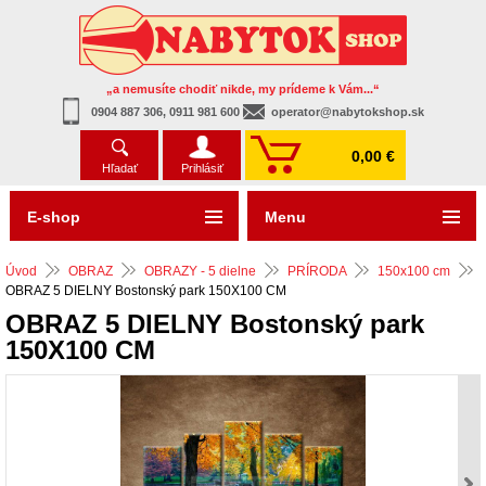
„a nemusíte chodiť nikde, my prídeme k Vám...“
0904 887 306, 0911 981 600
operator@nabytokshop.sk
0,00 €
Hľadať
Prihlásiť
E-shop
Menu
Úvod
OBRAZ
OBRAZY - 5 dielne
PRÍRODA
150x100 cm
OBRAZ 5 DIELNY Bostonský park 150X100 CM
OBRAZ 5 DIELNY Bostonský park
150X100 CM