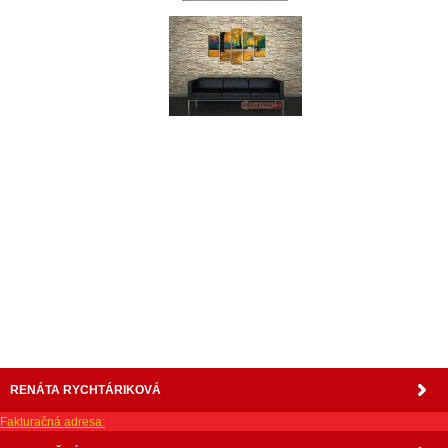
nabytok, nábytok, predaj nabytku, predaj nábytku, internetový nábytok, dom nábytku, dom
nabytku, kuchynká linka, linka, kuchyna, obývacia izba, pohovka, pohovky, posteľ, postel,
váľanda, valanda, valenda, skrinka, skriňa, skrina, sedacia súprava, sedcie súpravy, matrac,
matrace, vakuove matrace, molitan, stolička, stolicka, stoly, stôl, jedálensky komplet, spálňa,
spalna, sektorovy nabytok, konferenčný stolík, stolík, rohová lavica, študentský nábytok, písací
stolík, rozkladacie kreslo, rozkladacia pohovka, chodbový nábytok, predsienový nábytok,
komody , komoda, akcie, akciový nábytok, obývacia stena, obývacie steny, rošty, vankúše,
prikrývky, komplet, komplety, intrenetový obchod, internetový dom nábytku, internetové
centrum nábytku, nábytok pre náročných, nábytok shop, shop nábytok, shop nabytok
RENÁTA RYCHTÁRIKOVÁ
Fakturačná adresa: