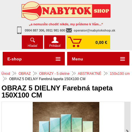
„a nemusíte chodiť nikde, my prídeme k Vám...“
0904 887 306, 0911 981 600
operator@nabytokshop.sk
0,00 €
Hľadať
Prihlásiť
E-shop
Menu
Úvod
OBRAZ
OBRAZY - 5 dielne
ABSTRAKTNÉ
150x100 cm
OBRAZ 5 DIELNY Farebná tapeta 150X100 CM
OBRAZ 5 DIELNY Farebná tapeta
150X100 CM