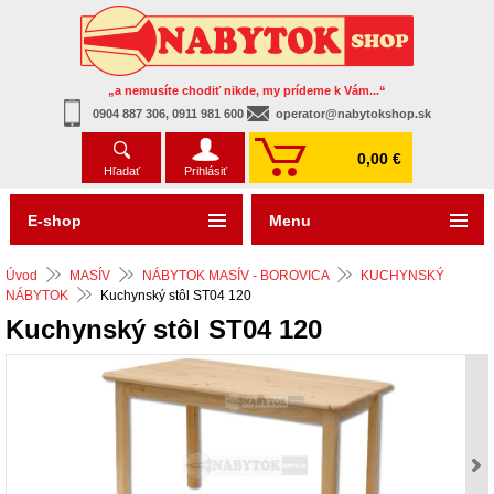
„a nemusíte chodiť nikde, my prídeme k Vám...“
0904 887 306, 0911 981 600
operator@nabytokshop.sk
0,00 €
Hľadať
Prihlásiť
E-shop
Menu
Úvod
MASÍV
NÁBYTOK MASÍV - BOROVICA
KUCHYNSKÝ
NÁBYTOK
Kuchynský stôl ST04 120
Kuchynský stôl ST04 120