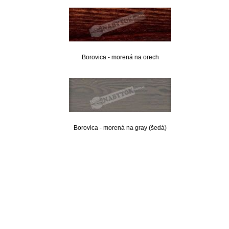
Borovica - morená na orech
Borovica - morená na gray (šedá)
nabytok, nábytok, predaj nabytku, predaj nábytku, internetový nábytok, dom nábytku, dom
nabytku, kuchynká linka, linka, kuchyna, obývacia izba, pohovka, pohovky, posteľ, postel,
váľanda, valanda, valenda, skrinka, skriňa, skrina, sedacia súprava, sedcie súpravy, matrac,
matrace, vakuove matrace, molitan, stolička, stolicka, stoly, stôl, jedálensky komplet, spálňa,
spalna, sektorovy nabytok, konferenčný stolík, stolík, rohová lavica, študentský nábytok, písací
stolík, rozkladacie kreslo, rozkladacia pohovka, chodbový nábytok, predsienový nábytok,
komody , komoda, akcie, akciový nábytok, obývacia stena, obývacie steny, rošty, vankúše,