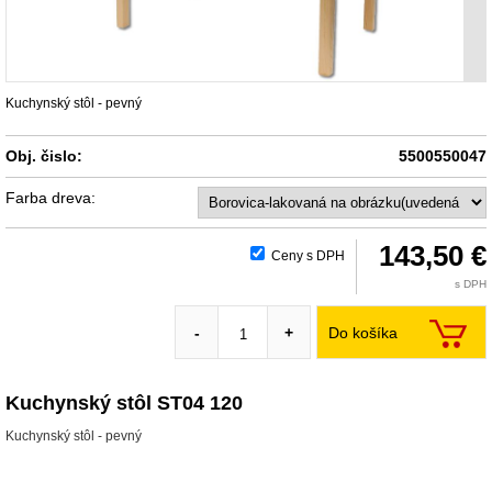
Kuchynský stôl - pevný
Obj. čislo:
5500550047
Farba dreva:
143,50 €
Ceny s DPH
s DPH
Do košíka
-
+
Kuchynský stôl ST04 120
Kuchynský stôl - pevný