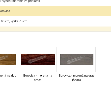
 výberu morenia za príplatok
orovica
 60 cm, výška 75 cm
orená na dub
Borovica - morená na
Borovica - morená na gray
orech
(šedá)
internetový nábytok, dom nábytku, dom nabytku, kuchynká linka, linka, kuchyna, obývacia izba, 
ie súpravy, matrac, matrace, vakuove matrace, molitan, stolička, stolicka, stoly, stôl, jedálensky
ísací stolík, rozkladacie kreslo, rozkladacia pohovka, chodbový nábytok, predsienový nábytok, kom
komplety, intrenetový obchod, internetový dom nábytku, internetové centrum nábytku, nábytok pr