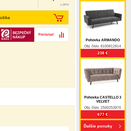
s DPH
ošíka
Porovnať
Pohovka ARMANDO
Obj. číslo: 8100812814
238 €
Pohovka CASTELLO 3
VELVET
Obj. číslo: 2500253970
677 €
Ďalšie ponuky