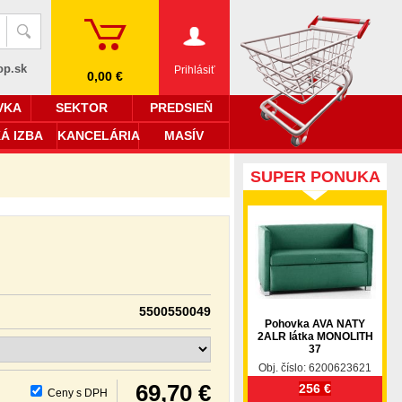
op.sk
Prihlásiť
0,00 €
VKA
SEKTOR
PREDSIEŇ
Á IZBA
KANCELÁRIA
MASÍV
SUPER PONUKA
5500550049
Pohovka AVA NATY
2ALR látka MONOLITH
37
Obj. číslo: 6200623621
69,70 €
256 €
Ceny s DPH