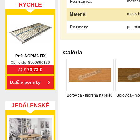
Poznámka
možnosť
RÝCHLE
DODANIE
Materiál
masív b
Rozmery
priemer
Galéria
Rošt NORMA FIX
Obj. číslo: 8900890136
70,73 €
82 €
Ďalšie ponuky
Borovica - morená na jelšu
Borovica - m
JEDÁLENSKÉ
SETY
nabytok, nábytok, predaj nabytku, predaj nábytku, 
valenda, skrinka, skriňa, skrina, sedacia súprava, sedc
stolík, stolík, rohová lavica, študentský nábytok, p
obývacie steny, rošty, vankúše, prikrývky, komplet, 