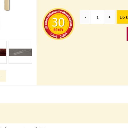
Do k
-
+
u