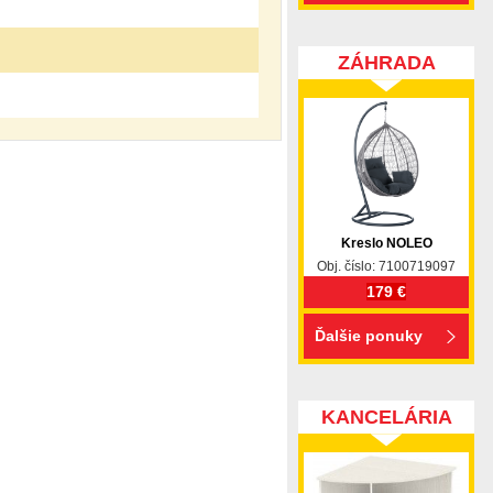
ZÁHRADA
Kreslo NOLEO
Obj. číslo: 7100719097
179 €
Ďalšie ponuky
KANCELÁRIA
pohovka, pohovky, posteľ, postel, váľanda, valanda,
 komplet, spálňa, spalna, sektorovy nabytok, konferenčný
ody , komoda, akcie, akciový nábytok, obývacia stena,
e náročných, nábytok shop, shop nábytok, shop nabytok