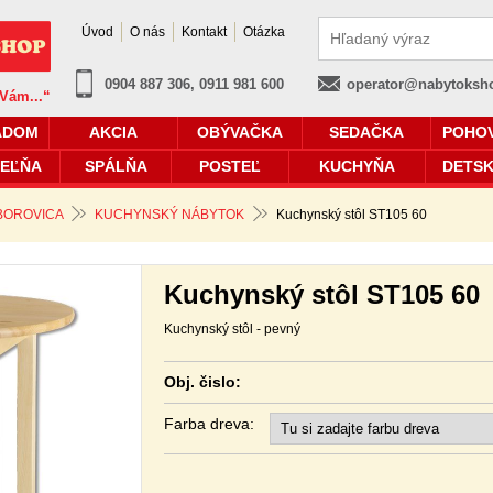
Úvod
O nás
Kontakt
Otázka
0904 887 306, 0911 981 600
operator@nabytoksh
 Vám...“
ADOM
AKCIA
OBÝVAČKA
SEDAČKA
POHO
EĽŇA
SPÁLŇA
POSTEĽ
KUCHYŇA
DETSK
 BOROVICA
KUCHYNSKÝ NÁBYTOK
Kuchynský stôl ST105 60
Kuchynský stôl ST105 60
Kuchynský stôl - pevný
Obj. čislo:
Farba dreva: