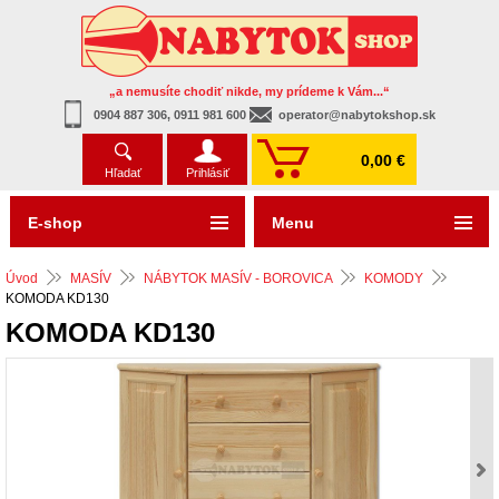
„a nemusíte chodiť nikde, my prídeme k Vám...“
0904 887 306, 0911 981 600
operator@nabytokshop.sk
0,00 €
Hľadať
Prihlásiť
E-shop
Menu
Úvod
MASÍV
NÁBYTOK MASÍV - BOROVICA
KOMODY
KOMODA KD130
KOMODA KD130