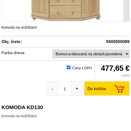
Komoda na nožičkách
Obj. čislo:
5500550089
Farba dreva:
477,65 €
Ceny s DPH
s DPH
Do košíka
-
+
KOMODA KD130
Komoda na nožičkách