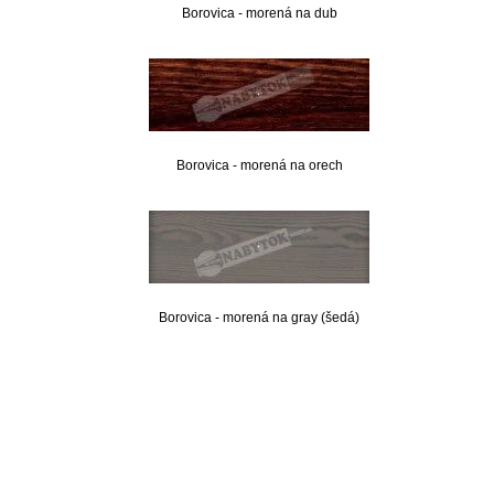
Borovica - morená na dub
Borovica - morená na orech
Borovica - morená na gray (šedá)
nabytok, nábytok, predaj nabytku, predaj nábytku, internetový nábytok, dom nábytku, dom
nabytku, kuchynká linka, linka, kuchyna, obývacia izba, pohovka, pohovky, posteľ, postel,
váľanda, valanda, valenda, skrinka, skriňa, skrina, sedacia súprava, sedcie súpravy, matrac,
matrace, vakuove matrace, molitan, stolička, stolicka, stoly, stôl, jedálensky komplet, spálňa,
spalna, sektorovy nabytok, konferenčný stolík, stolík, rohová lavica, študentský nábytok, písací