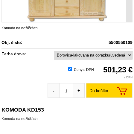
Komoda na nožičkách
Obj. čislo:
5500550109
Farba dreva:
501,23 €
Ceny s DPH
s DPH
Do košíka
-
+
KOMODA KD153
Komoda na nožičkách