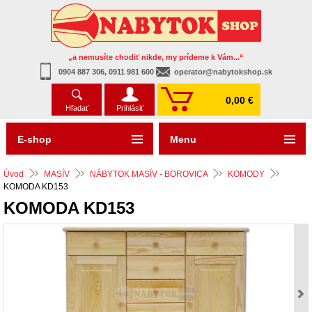
„a nemusíte chodiť nikde, my prídeme k Vám...“
0904 887 306, 0911 981 600
operator@nabytokshop.sk
0,00 €
Hľadať
Prihlásiť
E-shop
Menu
Úvod
MASÍV
NÁBYTOK MASÍV - BOROVICA
KOMODY
KOMODA KD153
KOMODA KD153