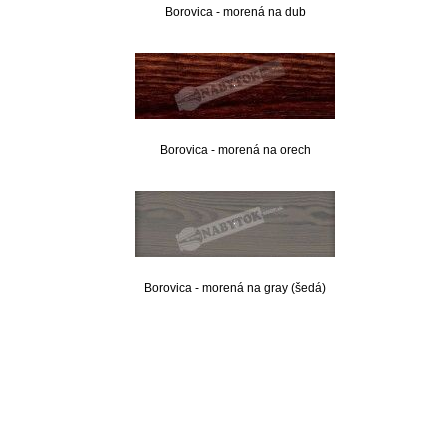
Borovica - morená na dub
Borovica - morená na orech
Borovica - morená na gray (šedá)
nabytok, nábytok, predaj nabytku, predaj nábytku, internetový nábytok, dom nábytku, dom
nabytku, kuchynká linka, linka, kuchyna, obývacia izba, pohovka, pohovky, posteľ, postel,
váľanda, valanda, valenda, skrinka, skriňa, skrina, sedacia súprava, sedcie súpravy, matrac,
matrace, vakuove matrace, molitan, stolička, stolicka, stoly, stôl, jedálensky komplet, spálňa,
spalna, sektorovy nabytok, konferenčný stolík, stolík, rohová lavica, študentský nábytok, písací