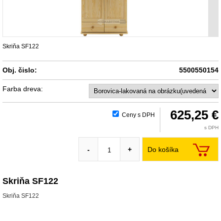
Skriňa SF122
Obj. čislo:
5500550154
Farba dreva:
625,25 €
Ceny s DPH
s DPH
Do košíka
-
+
Skriňa SF122
Skriňa SF122