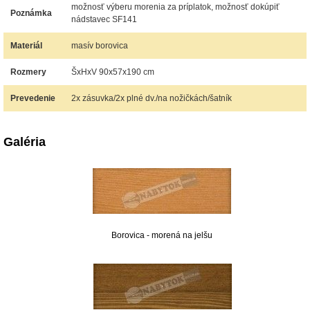
možnosť výberu morenia za príplatok, možnosť dokúpiť
Poznámka
nádstavec SF141
Materiál
masív borovica
Rozmery
ŠxHxV 90x57x190 cm
Prevedenie
2x zásuvka/2x plné dv./na nožičkách/šatník
Galéria
Borovica - morená na jelšu