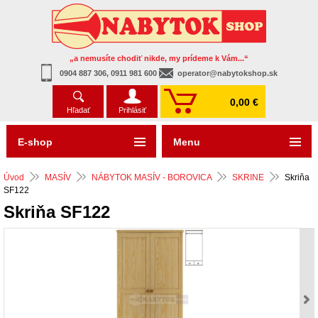
„a nemusíte chodiť nikde, my prídeme k Vám...“
0904 887 306, 0911 981 600
operator@nabytokshop.sk
0,00 €
Hľadať
Prihlásiť
E-shop
Menu
Úvod
MASÍV
NÁBYTOK MASÍV - BOROVICA
SKRINE
Skriňa
SF122
Skriňa SF122