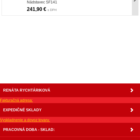
Nádstavec SF141
241,90 €
s DPH
nabytok, nábytok, predaj nabytku, predaj nábytku, internetový nábytok, dom nábytku, dom
nabytku, kuchynká linka, linka, kuchyna, obývacia izba, pohovka, pohovky, posteľ, postel,
váľanda, valanda, valenda, skrinka, skriňa, skrina, sedacia súprava, sedcie súpravy, matrac,
matrace, vakuove matrace, molitan, stolička, stolicka, stoly, stôl, jedálensky komplet, spálňa,
spalna, sektorovy nabytok, konferenčný stolík, stolík, rohová lavica, študentský nábytok, písací
stolík, rozkladacie kreslo, rozkladacia pohovka, chodbový nábytok, predsienový nábytok,
komody , komoda, akcie, akciový nábytok, obývacia stena, obývacie steny, rošty, vankúše,
prikrývky, komplet, komplety, intrenetový obchod, internetový dom nábytku, internetové
centrum nábytku, nábytok pre náročných, nábytok shop, shop nábytok, shop nabytok
RENÁTA RYCHTÁRIKOVÁ
Fakturačná adresa:
EXPEDIČNÉ SKLADY
Vyskladnenie a dovoz tovaru:
PRACOVNÁ DOBA - SKLAD: