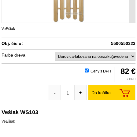
VeEšiak
Obj. čislo:
5500550323
Farba dreva:
82 €
Ceny s DPH
s DPH
Do košíka
-
+
Vešiak WS103
VeEšiak