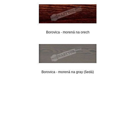
Borovica - morená na orech
Borovica - morená na gray (šedá)
nabytok, nábytok, predaj nabytku, predaj nábytku, internetový nábytok, dom nábytku, dom
nabytku, kuchynká linka, linka, kuchyna, obývacia izba, pohovka, pohovky, posteľ, postel,
váľanda, valanda, valenda, skrinka, skriňa, skrina, sedacia súprava, sedcie súpravy, matrac,
matrace, vakuove matrace, molitan, stolička, stolicka, stoly, stôl, jedálensky komplet, spálňa,
spalna, sektorovy nabytok, konferenčný stolík, stolík, rohová lavica, študentský nábytok, písací
stolík, rozkladacie kreslo, rozkladacia pohovka, chodbový nábytok, predsienový nábytok,
komody , komoda, akcie, akciový nábytok, obývacia stena, obývacie steny, rošty, vankúše,