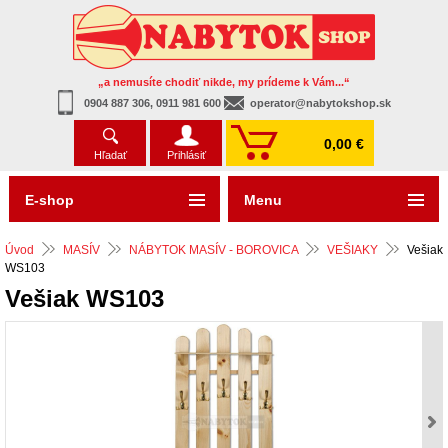
„a nemusíte chodiť nikde, my prídeme k Vám...“
0904 887 306, 0911 981 600
operator@nabytokshop.sk
0,00 €
Hľadať
Prihlásiť
E-shop
Menu
Úvod
MASÍV
NÁBYTOK MASÍV - BOROVICA
VEŠIAKY
Vešiak
WS103
Vešiak WS103