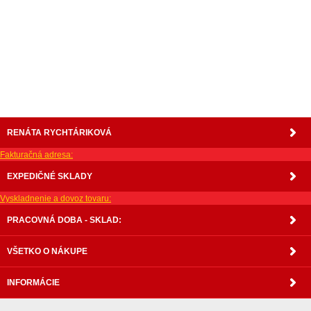
váľanda, valanda, valenda, skrinka, skriňa, skrina, sedacia súprava, sedcie súpravy, matrac,
matrace, vakuove matrace, molitan, stolička, stolicka, stoly, stôl, jedálensky komplet, spálňa,
spalna, sektorovy nabytok, konferenčný stolík, stolík, rohová lavica, študentský nábytok, písací
stolík, rozkladacie kreslo, rozkladacia pohovka, chodbový nábytok, predsienový nábytok,
komody , komoda, akcie, akciový nábytok, obývacia stena, obývacie steny, rošty, vankúše,
prikrývky, komplet, komplety, intrenetový obchod, internetový dom nábytku, internetové
centrum nábytku, nábytok pre náročných, nábytok shop, shop nábytok, shop nabytok
RENÁTA RYCHTÁRIKOVÁ
Fakturačná adresa:
EXPEDIČNÉ SKLADY
Vyskladnenie a dovoz tovaru:
PRACOVNÁ DOBA - SKLAD:
VŠETKO O NÁKUPE
INFORMÁCIE