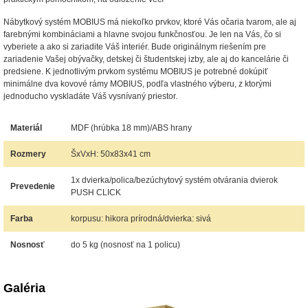
Nábytkový systém MOBIUS má niekoľko prvkov, ktoré Vás očaria tvarom, ale aj
farebnými kombináciami a hlavne svojou funkčnosťou. Je len na Vás, čo si
vyberiete a ako si zariadite Váš interiér. Bude originálnym riešením pre
zariadenie Vašej obývačky, detskej či študentskej izby, ale aj do kancelárie či
predsiene. K jednotlivým prvkom systému MOBIUS je potrebné dokúpiť
minimálne dva kovové rámy MOBIUS, podľa vlastného výberu, z ktorými
jednoducho vyskladáte Váš vysnívaný priestor.
Materiál
MDF (hrúbka 18 mm)/ABS hrany
Rozmery
ŠxVxH: 50x83x41 cm
1x dvierka/polica/bezúchytový systém otvárania dvierok
Prevedenie
PUSH CLICK
Farba
korpusu: hikora prírodná/dvierka: sivá
Nosnosť
do 5 kg (nosnosť na 1 policu)
Galéria