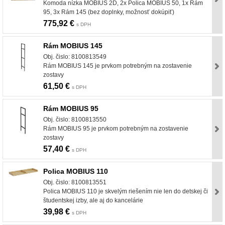
Komoda nízka MOBIUS 2D, 2x Polica MOBIUS 50, 1x Rám
95, 3x Rám 145 (bez doplnky, možnosť dokúpiť)
775,92 €
s DPH
Rám MOBIUS 145
Obj. čislo: 8100813549
Rám MOBIUS 145 je prvkom potrebným na zostavenie
zostavy
61,50 €
s DPH
Rám MOBIUS 95
Obj. čislo: 8100813550
Rám MOBIUS 95 je prvkom potrebným na zostavenie
zostavy
57,40 €
s DPH
Polica MOBIUS 110
Obj. čislo: 8100813551
Polica MOBIUS 110 je skvelým riešením nie len do detskej či
študentskej izby, ale aj do kancelárie
39,98 €
s DPH