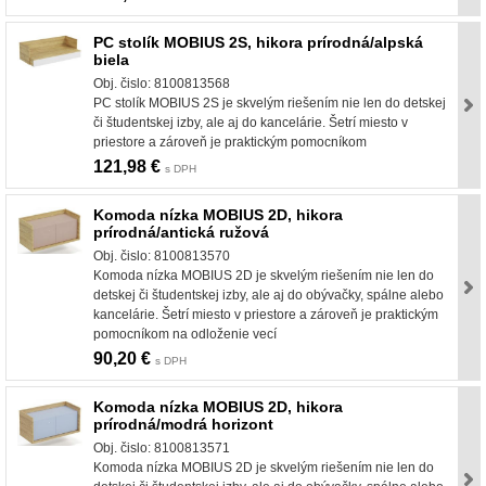
PC stolík MOBIUS 2S, hikora prírodná/alpská
biela
Obj. čislo: 8100813568
PC stolík MOBIUS 2S je skvelým riešením nie len do detskej
či študentskej izby, ale aj do kancelárie. Šetrí miesto v
priestore a zároveň je praktickým pomocníkom
121,98 €
s DPH
Komoda nízka MOBIUS 2D, hikora
prírodná/antická ružová
Obj. čislo: 8100813570
Komoda nízka MOBIUS 2D je skvelým riešením nie len do
detskej či študentskej izby, ale aj do obývačky, spálne alebo
kancelárie. Šetrí miesto v priestore a zároveň je praktickým
pomocníkom na odloženie vecí
90,20 €
s DPH
Komoda nízka MOBIUS 2D, hikora
prírodná/modrá horizont
Obj. čislo: 8100813571
Komoda nízka MOBIUS 2D je skvelým riešením nie len do