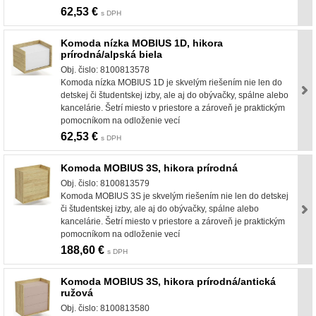
62,53 €
s DPH
Komoda nízka MOBIUS 1D, hikora
prírodná/alpská biela
Obj. čislo: 8100813578
Komoda nízka MOBIUS 1D je skvelým riešením nie len do
detskej či študentskej izby, ale aj do obývačky, spálne alebo
kancelárie. Šetrí miesto v priestore a zároveň je praktickým
pomocníkom na odloženie vecí
62,53 €
s DPH
Komoda MOBIUS 3S, hikora prírodná
Obj. čislo: 8100813579
Komoda MOBIUS 3S je skvelým riešením nie len do detskej
či študentskej izby, ale aj do obývačky, spálne alebo
kancelárie. Šetrí miesto v priestore a zároveň je praktickým
pomocníkom na odloženie vecí
188,60 €
s DPH
Komoda MOBIUS 3S, hikora prírodná/antická
ružová
Obj. čislo: 8100813580