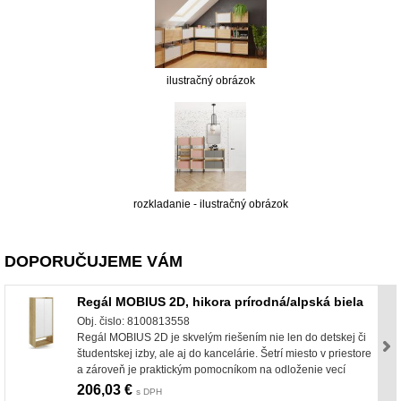
ilustračný obrázok
rozkladanie - ilustračný obrázok
DOPORUČUJEME VÁM
Regál MOBIUS 2D, hikora prírodná/alpská biela
Obj. čislo: 8100813558
Regál MOBIUS 2D je skvelým riešením nie len do detskej či
študentskej izby, ale aj do kancelárie. Šetrí miesto v priestore
a zároveň je praktickým pomocníkom na odloženie vecí
206,03 €
s DPH